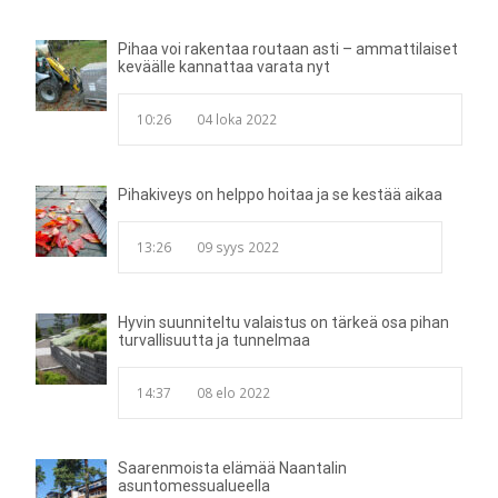
Pihaa voi rakentaa routaan asti – ammattilaiset
keväälle kannattaa varata nyt
10:26
04 loka 2022
Pihakiveys on helppo hoitaa ja se kestää aikaa
13:26
09 syys 2022
Hyvin suunniteltu valaistus on tärkeä osa pihan
turvallisuutta ja tunnelmaa
14:37
08 elo 2022
Saarenmoista elämää Naantalin
asuntomessualueella