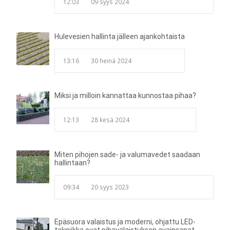
12:03
09 syys 2024
Hulevesien hallinta jälleen ajankohtaista
13:16
30 heinä 2024
Miksi ja milloin kannattaa kunnostaa pihaa?
12:13
28 kesä 2024
Miten pihojen sade- ja valumavedet saadaan
hallintaan?
09:34
20 syys 2023
Epäsuora valaistus ja moderni, ohjattu LED-