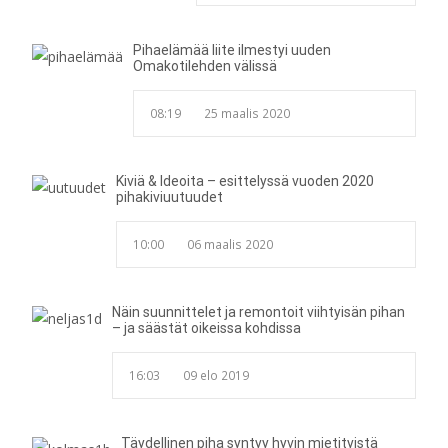
Pihaelämää liite ilmestyi uuden
Omakotilehden välissä
08:19
25 maalis 2020
Kiviä & Ideoita – esittelyssä vuoden 2020
pihakiviuutuudet
10:00
06 maalis 2020
Näin suunnittelet ja remontoit viihtyisän pihan
– ja säästät oikeissa kohdissa
16:03
09 elo 2019
Täydellinen piha syntyy hyvin mietityistä