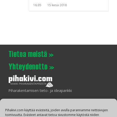
16:35
15 kesä 2018
Piharakentamisen tieto- ja ideapankki
Pihakivi.com käyttää evästeitä, joiden avulla parannamme nettisivujen
toimivuutta. Evästeet antavat tietoa sivustomme käytöstä niiden
Laatua ympäristön suunnitteluun ja rakentamiseen