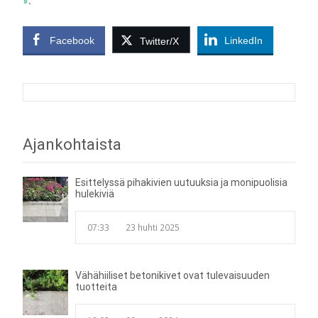
»
.
Facebook
LinkedIn
Twitter/X
Post
Ajankohtaista
navigation
Esittelyssä pihakivien uutuuksia ja monipuolisia
hulekiviä
07:33
23 huhti 2025
Vähähiiliset betonikivet ovat tulevaisuuden
tuotteita