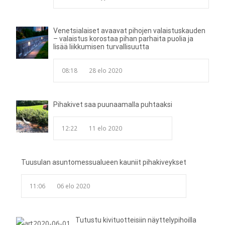
Venetsialaiset avaavat pihojen valaistuskauden
– valaistus korostaa pihan parhaita puolia ja
lisää liikkumisen turvallisuutta
08:18
28 elo 2020
Pihakivet saa puunaamalla puhtaaksi
12:22
11 elo 2020
Tuusulan asuntomessualueen kauniit pihakiveykset
11:06
06 elo 2020
Tutustu kivituotteisiin näyttelypihoilla