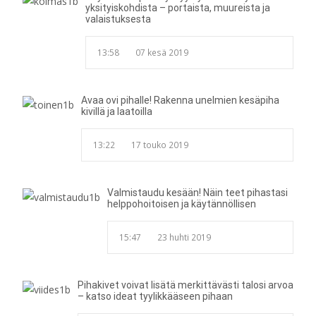
yksityiskohdista – portaista, muureista ja
valaistuksesta
13:58
07 kesä 2019
Avaa ovi pihalle! Rakenna unelmien kesäpiha
kivillä ja laatoilla
13:22
17 touko 2019
Valmistaudu kesään! Näin teet pihastasi
helppohoitoisen ja käytännöllisen
15:47
23 huhti 2019
Pihakivet voivat lisätä merkittävästi talosi arvoa
– katso ideat tyylikkääseen pihaan