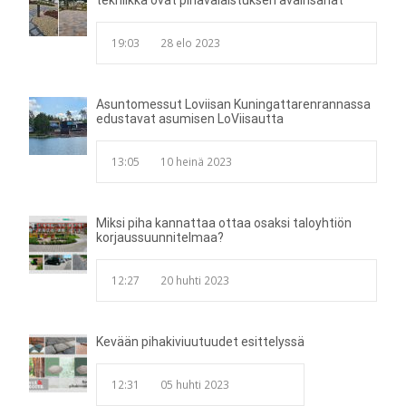
tekniikka ovat pihavalaistuksen avainsanat
19:03
28 elo 2023
Asuntomessut Loviisan Kuningattarenrannassa
edustavat asumisen LoViisautta
13:05
10 heinä 2023
Miksi piha kannattaa ottaa osaksi taloyhtiön
korjaussuunnitelmaa?
12:27
20 huhti 2023
Kevään pihakiviuutuudet esittelyssä
12:31
05 huhti 2023