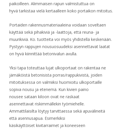
paikoilleen. Alimmaisen rapun valmistuttua on
hyvä tarkistaa vielä kertaalleen koko portaikon mitoitus.
Portaiden rakennusmateriaaleina voidaan soveltaen
käyttää sekä pihakiviä ja -laattoja, että reuna- ja
muurikiviä. Ko. tuotteita voi myös yhdistellä keskenään.
Pystyyn rappujen nousuosuudeksi asennettavat laatat
on hyvä kiinnittää betonivalun avulla.
Yksi tapa toteuttaa lujat ulkoportaat on rakentaa ne
jämäköistä betonisista porras/rappukivistä, joiden
mitoituksessa on valmiiksi huomioitu ulkoportaille
sopiva nousu ja etenemä. Kun kivien paino
nousee sataan kiloon ovat ne raskaat
asennettavat riskimmällekin työmiehelle.
Ammattilaisilta löytyy tarvittaessa sekä apuvälineitä
että asennusapua. Esimerkiksi
käsikäyttöiset kivitarraimet ja koneeseen