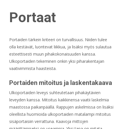
Portaat
Portaiden tärkein kriteeri on turvallisuus. Niiden tulee
olla kestävät, luontevat liikkua, ja lisäksi myös sulautua
esteettisesti muun pihakokonaisuuden kanssa.
Ulkoportaiden tekeminen onkin yksi piharakentajan
vaativimmista haasteista.
Portaiden mitoitus ja laskentakaava
Ulkoportaiden leveys suhteutetaan pihakäy­tävien
leveyden kanssa. Mitoitus kaikkinensa vaatii laskelmia
maastossa paikanpäällä. Rappujen askelmissa on lisäksi
oleellista huomioida ulkoportaiden matalampi mitoitus
sisäportaisiin verrattuna. Kaavoja mittojen
määrittämiseksi on useampia. Yksi tapa on mitata