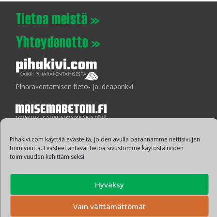
Piharakentamisen tieto- ja ideapankki
Laatua ympäristön suunnitteluun ja rakentamiseen
Pihakivi.com käyttää evästeitä, joiden avulla parannamme nettisivujen
toimivuutta. Evästeet antavat tietoa sivustomme käytöstä niiden
Tietosuoja:
toimivuuden kehittämiseksi.
Tietosuojailmoitukset »
Hyväksy
Vain välttämättömät
Copyright © Pihakivi