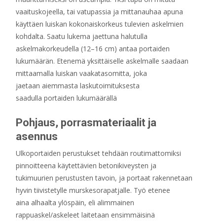
vaaituskojeella, tai vatupassia ja mittanauhaa apuna
käyttäen luiskan kokonaiskorkeus tulevien askelmien
kohdalta. Saatu lukema jaettuna halutulla
askelmakorkeudella (12–16 cm) antaa portaiden
lukumäärän. Etenemä yksittäiselle askelmalle saadaan
mittaamalla luiskan vaakatasomitta, joka
jaetaan aiemmasta laskutoimituksesta
saadulla portaiden lukumäärällä
Pohjaus, porrasmateriaalit ja
asennus
Ulkoportaiden perustukset tehdään routi­mattomiksi
pinnoitteena käytettävien beto­nikiveysten ja
tukimuurien perustusten tavoin, ja portaat rakennetaan
hyvin tiivistetylle murskesorapatjalle. Työ etenee
aina alhaalta ylöspäin, eli alimmainen
rappuaskel/askeleet laitetaan ensimmäisinä