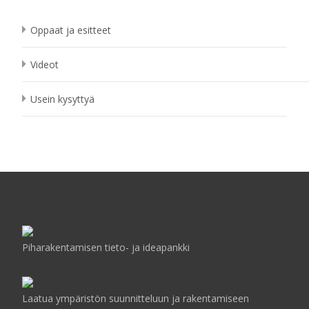
Oppaat ja esitteet
Videot
Usein kysyttyä
Piharakentamisen tieto- ja ideapankki
Laatua ympäristön suunnitteluun ja rakentamiseen