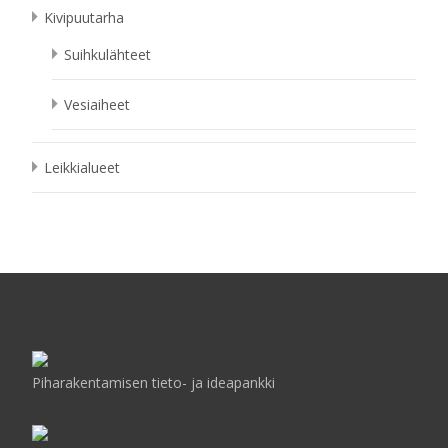
Kivipuutarha
Suihkulähteet
Vesiaiheet
Leikkialueet
Piharakentamisen tieto- ja ideapankki