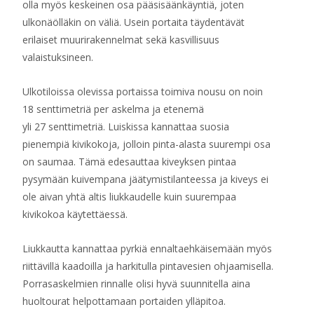
olla myös keskeinen osa pääsisäänkäyntiä, joten
ulkonäölläkin on väliä. Usein portaita täydentävät
erilaiset muurirakennelmat sekä kasvillisuus
valaistuksineen.
Ulkotiloissa olevissa portaissa toimiva nousu on noin
18 senttimetriä per askelma ja etenemä
yli 27 senttimetriä. Luiskissa kannattaa suosia
pienempiä kivikokoja, jolloin pinta-alasta suurempi osa
on saumaa. Tämä edesauttaa kiveyksen pintaa
pysymään kuivempana jäätymistilanteessa ja kiveys ei
ole aivan yhtä altis liukkaudelle kuin suurempaa
kivikokoa käytettäessä.
Liukkautta kannattaa pyrkiä ennaltaehkäisemään myös
riittävillä kaadoilla ja harkitulla pintavesien ohjaamisella.
Porrasaskelmien rinnalle olisi hyvä suunnitella aina
huoltourat helpottamaan portaiden ylläpitoa.