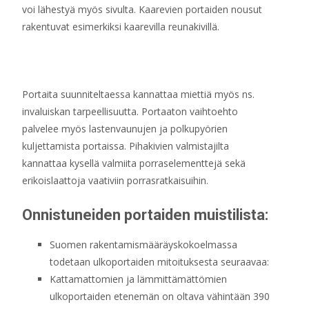
voi lähestyä myös sivulta. Kaarevien portaiden nousut
rakentuvat esimerkiksi kaarevilla reunakivillä.
Portaita suunniteltaessa kannattaa miettiä myös ns.
invaluiskan tarpeellisuutta. Portaaton vaihtoehto
palvelee myös lastenvaunujen ja polkupyörien
kuljettamista portaissa. Pihakivien valmistajilta
kannattaa kysellä valmiita porraselementtejä sekä
erikoislaattoja vaativiin porrasratkaisuihin.
Onnistuneiden portaiden muistilista:
Suomen rakentamismääräyskokoelmassa
todetaan ulkoportaiden mitoituksesta seuraavaa:
Kattamattomien ja lämmittämättömien
ulkoportaiden etenemän on oltava vähintään 390