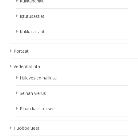
Kukkapenkit
Istutusastiat
Kukka-altaat
Portaat
Vedenhallinta
Hulevesien hallinta
Seinän vierus
Pihan kallistukset
Huoltoalueet