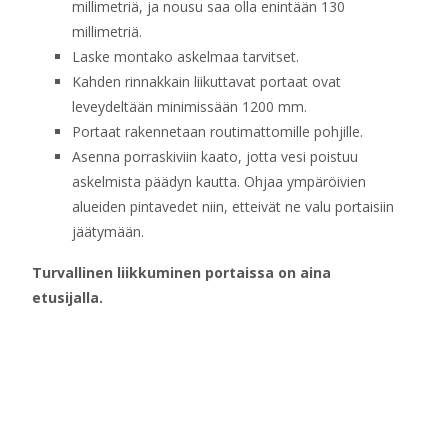
millimetriä, ja nousu saa olla enintään 130
millimetriä.
Laske montako askelmaa tarvitset.
Kahden rinnakkain liikuttavat portaat ovat
leveydeltään minimissään 1200 mm.
Portaat rakennetaan routimattomille pohjille.
Asenna porraskiviin kaato, jotta vesi poistuu
askelmista päädyn kautta. Ohjaa ympäröivien
alueiden pintavedet niin, etteivät ne valu portaisiin
jäätymään.
Turvallinen liikkuminen portaissa on aina
etusijalla.