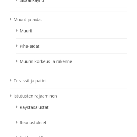
Sisäänkäynti
Muurit ja aidat
Muurit
Piha-aidat
Muurin korkeus ja rakenne
Terassit ja patiot
Istutusten rajaaminen
Räystäsalustat
Reunustukset