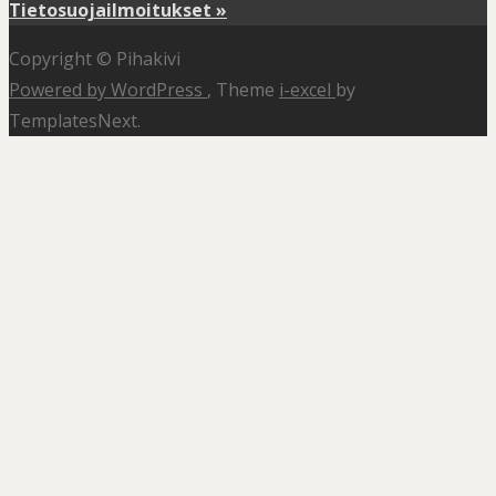
Tietosuojailmoitukset »
Copyright © Pihakivi
Powered by WordPress
, Theme
i-excel
by
TemplatesNext.