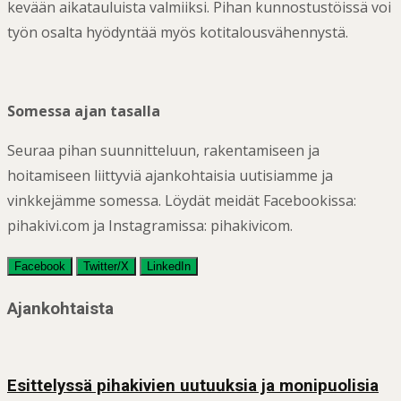
kevään aikatauluista valmiiksi. Pihan kunnostustöissä voi
työn osalta hyödyntää myös kotitalousvähennystä.
Somessa ajan tasalla
Seuraa pihan suunnitteluun, rakentamiseen ja
hoitamiseen liittyviä ajankohtaisia uutisiamme ja
vinkkejämme somessa. Löydät meidät Facebookissa:
pihakivi.com ja Instagramissa: pihakivicom.
Facebook
Twitter/X
LinkedIn
Post
Ajankohtaista
navigation
Esittelyssä pihakivien uutuuksia ja monipuolisia