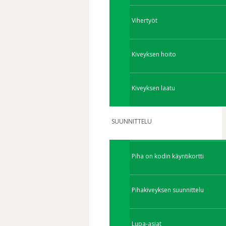
Vihertyöt
Kiveyksen hoito
Kiveyksen laatu
SUUNNITTELU
Piha on kodin käyntikortti
Pihakiveyksen suunnittelu
Lupa-asiat