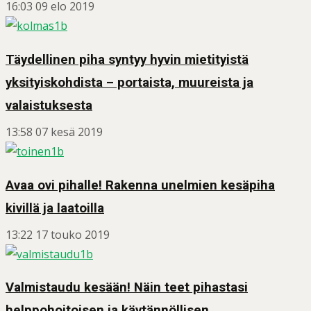
16:03
09 elo 2019
Täydellinen piha syntyy hyvin mietityistä
yksityiskohdista – portaista, muureista ja
valaistuksesta
13:58
07 kesä 2019
Avaa ovi pihalle! Rakenna unelmien kesäpiha
kivillä ja laatoilla
13:22
17 touko 2019
Valmistaudu kesään! Näin teet pihastasi
helppohoitoisen ja käytännöllisen