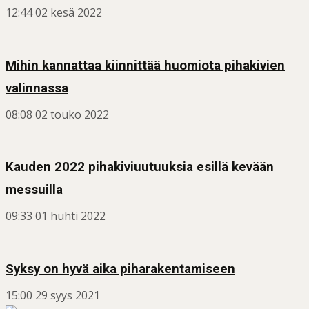
12:44
02 kesä 2022
Mihin kannattaa kiinnittää huomiota pihakivien
valinnassa
08:08
02 touko 2022
Kauden 2022 pihakiviuutuuksia esillä kevään
messuilla
09:33
01 huhti 2022
Syksy on hyvä aika piharakentamiseen
15:00
29 syys 2021