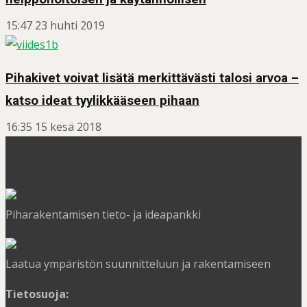
15:47
23 huhti 2019
Pihakivet voivat lisätä merkittävästi talosi arvoa –
katso ideat tyylikkääseen pihaan
16:35
15 kesä 2018
Piharakentamisen tieto- ja ideapankki
Laatua ympäristön suunnitteluun ja rakentamiseen
Tietosuoja: