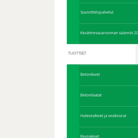
Suunnittelupalvelut
Kevätmessuarvonnan säännöt 2
TUOTTEET
Betonikivet
Betonilaatat
Hulevesikivet ja vesikourut
Reunakivet