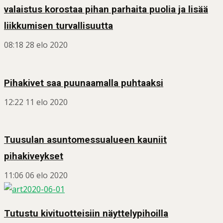
valaistus korostaa pihan parhaita puolia ja lisää
liikkumisen turvallisuutta
08:18
28 elo 2020
Pihakivet saa puunaamalla puhtaaksi
12:22
11 elo 2020
Tuusulan asuntomessualueen kauniit
pihakiveykset
11:06
06 elo 2020
Tutustu kivituotteisiin näyttelypihoilla