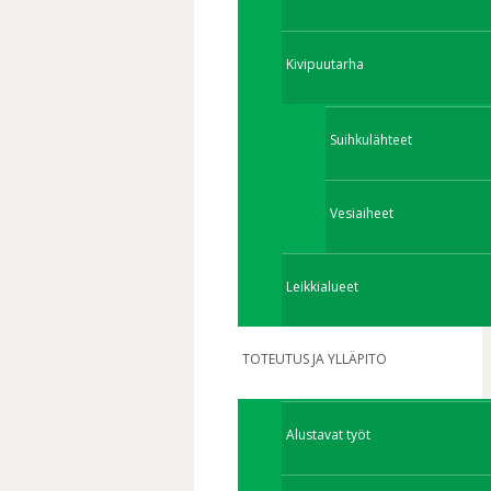
Kivipuutarha
Suihkulähteet
Vesiaiheet
Leikkialueet
TOTEUTUS JA YLLÄPITO
Alustavat työt