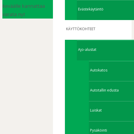
keväälle kannattaa
Evästekäytäntö
varata nyt
KÄYTTÖKOHTEET
Ajo-alustat
Autokatos
Autotallin edusta
Luiskat
Pysäköinti