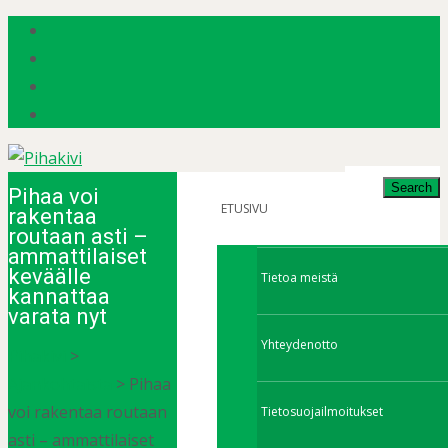
Search
Pihaa voi
for:
ETUSIVU
rakentaa
routaan asti –
ammattilaiset
keväälle
Tietoa meistä
kannattaa
varata nyt
Yhteydenotto
Pihakivi
>
Ajankohtaista
>
Pihaa
voi rakentaa routaan
Tietosuojailmoitukset
asti – ammattilaiset