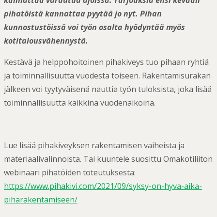
kannattaa varautua ajoissa. Tarjouksia ensi kevään
pihatöistä kannattaa pyytää jo nyt. Pihan
kunnostustöissä voi työn osalta hyödyntää myös
kotitalousvähennystä.
Kestävä ja helppohoitoinen pihakiveys tuo pihaan ryhtiä
ja toiminnallisuutta vuodesta toiseen. Rakentamisurakan
jälkeen voi tyytyväisenä nauttia työn tuloksista, joka lisää
toiminnallisuutta kaikkina vuodenaikoina.
Lue lisää pihakiveyksen rakentamisen vaiheista ja
materiaalivalinnoista. Tai kuuntele suosittu Omakotiliiton
webinaari pihatöiden toteutuksesta:
https://www.pihakivi.com/2021/09/syksy-on-hyva-aika-
piharakentamiseen/