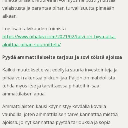
ilmettä pihaan. Muureihin voi myös helposti yhdistää
valaistusta ja parantaa pihan turvallisuutta pimeään
aikaan.
Lue lisää talvikauden toimista:
https://www.pihakivi.com/2021/02/talvi-on-hyva-aika-
aloittaa-pihan-suunnittelu/
Pyydä ammattilaiselta tarjous ja sovi töistä ajoissa
Kaikki muutokset eivät edellytä suuria investointeja ja
pihaa voi rakentaa pikkuhiljaa. Paljon on mahdollista
tehdä myös itse ja tarvittaessa pihatöihin saa
ammattilaisen apua.
Ammattilaisten kausi käynnistyy keväällä kovalla
vauhdilla, joten ammattilaisen tarve kannattaa miettiä
ajoissa. Jo nyt kannattaa pyytää tarjouksia ja sopia