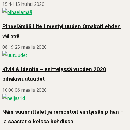
15:44
15 huhti 2020
Pihaelämää liite ilmestyi uuden Omakotilehden
välissä
08:19
25 maalis 2020
Kiviä & Ideoita – esittelyssä vuoden 2020
pihakiviuutuudet
10:00
06 maalis 2020
Näin suunnittelet ja remontoit viihtyisän pihan –
ja säästät oikeissa kohdissa