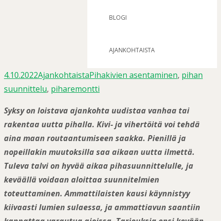
BLOGI
AJANKOHTAISTA
4.10.2022
Ajankohtaista
Pihakivien asentaminen
,
pihan
suunnittelu
,
piharemontti
Syksy on loistava ajankohta uudistaa vanhaa tai
rakentaa uutta pihalla. Kivi- ja vihertöitä voi tehdä
aina maan routaantumiseen saakka. Pienillä ja
nopeillakin muutoksilla saa aikaan uutta ilmettä.
Tuleva talvi on hyvää aikaa pihasuunnittelulle, ja
keväällä voidaan aloittaa suunnitelmien
toteuttaminen.
Ammattilaisten kausi käynnistyy
kiivaasti lumien sulaessa, ja ammattiavun saantiin