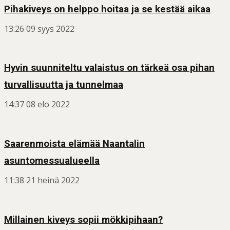
Pihakiveys on helppo hoitaa ja se kestää aikaa
13:26
09 syys 2022
Hyvin suunniteltu valaistus on tärkeä osa pihan
turvallisuutta ja tunnelmaa
14:37
08 elo 2022
Saarenmoista elämää Naantalin
asuntomessualueella
11:38
21 heinä 2022
Millainen kiveys sopii mökkipihaan?