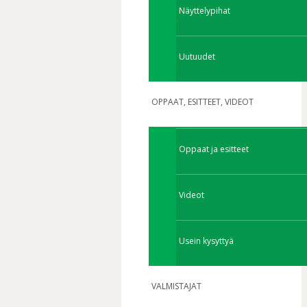
Näyttelypihat
Uutuudet
OPPAAT, ESITTEET, VIDEOT
Oppaat ja esitteet
Videot
Usein kysyttyä
VALMISTAJAT