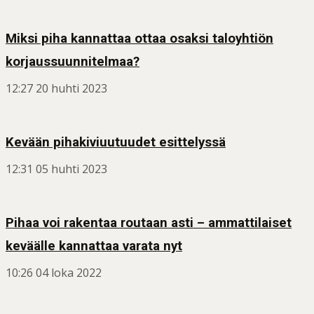
Miksi piha kannattaa ottaa osaksi taloyhtiön
korjaussuunnitelmaa?
12:27
20 huhti 2023
Kevään pihakiviuutuudet esittelyssä
12:31
05 huhti 2023
Pihaa voi rakentaa routaan asti – ammattilaiset
keväälle kannattaa varata nyt
10:26
04 loka 2022