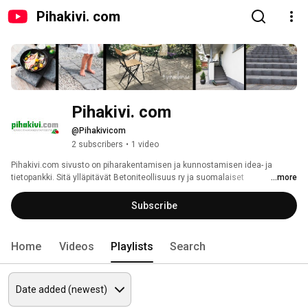
Pihakivi. com
Pihakivi. com
@Pihakivicom
2 subscribers
•
1 video
Pihakivi.com sivusto on piharakentamisen ja kunnostamisen idea- ja 
tietopankki. Sitä ylläpitävät Betoniteollisuus ry ja suomalaiset 
...more
pihakivivalmistajat. Tämä on sivuston oma Youtube-kanava. 
Subscribe
Home
Videos
Playlists
Search