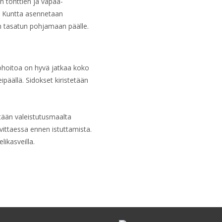
n tonttien ja vapaa-
. Kuntta asennetaan
in tasatun pohjamaan päälle.
ehohoitoa on hyvä jatkaa koko
päällä. Sidokset kiristetään
etään valeistutusmaalta
rvittaessa ennen istuttamista.
ikasveilla.