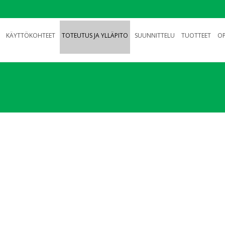
KÄYTTÖKOHTEET
TOTEUTUS JA YLLÄPITO
SUUNNITTELU
TUOTTEET
OP