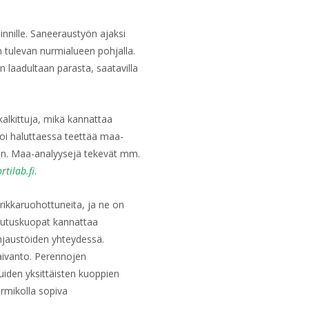
innille. Saneeraustyön ajaksi
n tulevan nurmialueen pohjalla.
 laadultaan parasta, saatavilla
kalkittuja, mikä kannattaa
oi haluttaessa teettää maa-
ten. Maa-analyysejä tekevät mm.
tilab.fi
.
rikkaruohottuneita, ja ne on
tutuskuopat kannattaa
hjaustöiden yhteydessä.
aivanto. Perennojen
Puiden yksittäisten kuoppien
rmikolla sopiva