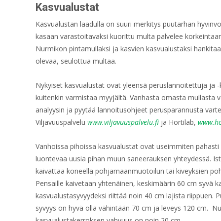
Kasvualustat
Kasvualustan laadulla on suuri merkitys puutarhan hyvinvo
kasaan varastoitavaksi kuorittu multa palvelee korkeintaa
Nurmikon pintamullaksi ja kasvien kasvualustaksi hankitaan
olevaa, seulottua multaa.
Nykyiset kasvualustat ovat yleensä peruslannoitettuja ja -
kuitenkin varmistaa myyjältä. Vanhasta omasta mullasta v
analyysin ja pyytää lannoitusohjeet perusparannusta var
Viljavuuspalvelu
www.viljavuuspalvelu.fi
ja Hortilab,
www.hor
Vanhoissa pihoissa kasvualustat ovat useimmiten pahasti 
luontevaa uusia pihan muun saneerauksen yhteydessä. Is
kaivattaa koneella pohjamaanmuotoilun tai kiveyksien po
Pensaille kaivetaan yhtenäinen, keskimäärin 60 cm syvä k
kasvualustasyvyydeksi riittää noin 40 cm lajista riippuen. 
syvyys on hyvä olla vähintään 70 cm ja leveys 120 cm. Nu
kasvualustakerroksen vahvuus on noin 20 cm.