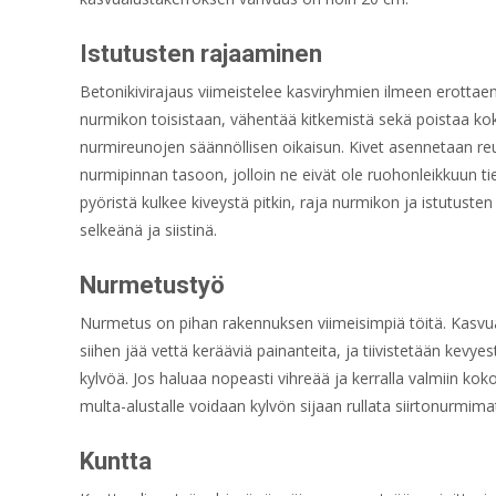
Istutusten rajaaminen
Betonikivirajaus viimeistelee kasviryhmien ilmeen erottaen
nurmikon toisistaan, vähentää kitkemistä sekä poistaa ko
nurmireunojen säännöllisen oikaisun. Kivet asennetaan 
nurmipinnan tasoon, jolloin ne eivät ole ruohonleikkuun tie
pyöristä kulkee kiveystä pitkin, raja nurmikon ja istutusten 
selkeänä ja siistinä.
Nurmetustyö
Nurmetus on pihan rakennuksen viimeisimpiä töitä. Kasvual
siihen jää vettä kerääviä painanteita, ja tiivistetään kev
kylvöä. Jos haluaa nopeasti vihreää ja kerralla valmiin kok
multa-alustalle voidaan kylvön sijaan rullata siirtonurmima
Kuntta