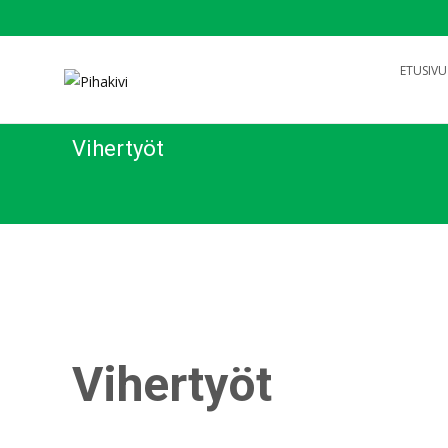
Search
ETUSIVU
for:
Vihertyöt
Vihertyöt