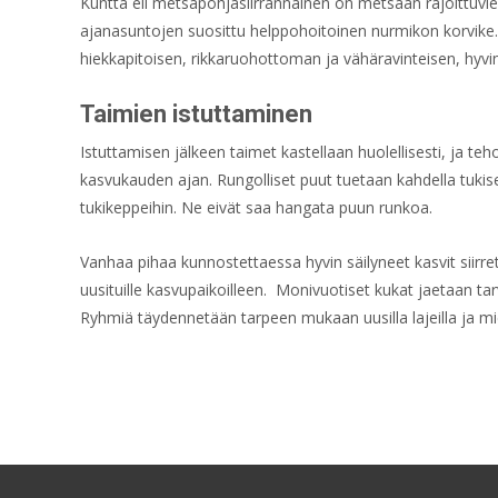
Kuntta eli metsäpohjasiirrännäinen on metsään rajoittuvie
ajanasuntojen suosittu helppohoitoinen nurmikon korvike
hiekkapitoisen, rikkaruohottoman ja vähäravinteisen, hyv
Taimien istuttaminen
Istuttamisen jälkeen taimet kastellaan huolellisesti, ja t
kasvukauden ajan. Rungolliset puut tuetaan kahdella tukisei
tukikeppeihin. Ne eivät saa hangata puun runkoa.
Vanhaa pihaa kunnostettaessa hyvin säilyneet kasvit siirr
uusituille kasvupaikoilleen. Monivuotiset kukat jaetaan ta
Ryhmiä täydennetään tarpeen mukaan uusilla lajeilla ja miel