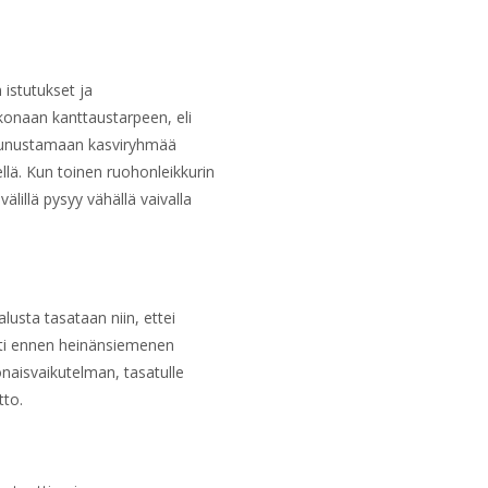
 istutukset ja
konaan kanttaustarpeen, eli
reunustamaan kasviryhmää
llä. Kun toinen ruohonleikkurin
välillä pysyy vähällä vaivalla
usta tasataan niin, ettei
yesti ennen heinänsiemenen
onaisvaikutelman, tasatulle
tto.