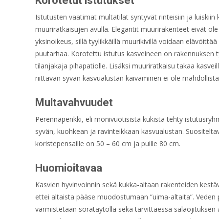
Korotetut istutukset
Istutusten vaatimat multatilat syntyvät rinteisiin ja luiskiin
muuriratkaisujen avulla. Elegantit muurirakenteet eivät ol
yksinoikeus, sillä tyylikkäillä muurikivillä voidaan elävöitt
puutarhaa. Korotettu istutus kasveineen on rakennuksen ty
tilanjakaja pihapatiolle. Lisäksi muuriratkaisu takaa kasveil
riittävän syvän kasvualustan kaivaminen ei ole mahdollista
Multavahvuudet
Perennapenkki, eli monivuotisista kukista tehty istutusry
syvän, kuohkean ja ravinteikkaan kasvualustan. Suositelt
koristepensaille on 50 – 60 cm ja puille 80 cm.
Huomioitavaa
Kasvien hyvinvoinnin sekä kukka-altaan rakenteiden kestä
ettei altaista pääse muodostumaan ”uima-altaita”. Veden 
varmistetaan soratäytöllä sekä tarvittaessa salaojitukse