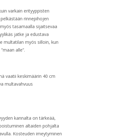
 kuin varkain erityyppisten
e pelkästään rinnepihojen
ää myös tasamaalla sijaitsevaa
ylikäs jatke ja edustava
le multatilan myös silloin, kun
 ”maan alle”.
hmä vaatii keskimäärin 40 cm
ava multavahvuus
vyyden kannalta on tärkeää,
poistuminen altaiden pohjalta
n avulla. Kosteuden imeytyminen