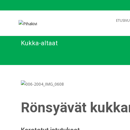
Search
ETUSIVU
for:
Kukka-altaat
Rönsyävät kukka