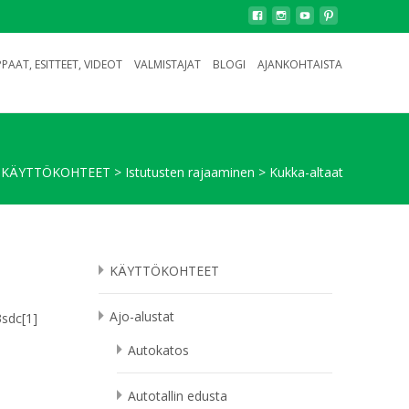
PAAT, ESITTEET, VIDEOT
VALMISTAJAT
BLOGI
AJANKOHTAISTA
>
KÄYTTÖKOHTEET
>
Istutusten rajaaminen
>
Kukka-altaat
KÄYTTÖKOHTEET
Ajo-alustat
Autokatos
Autotallin edusta