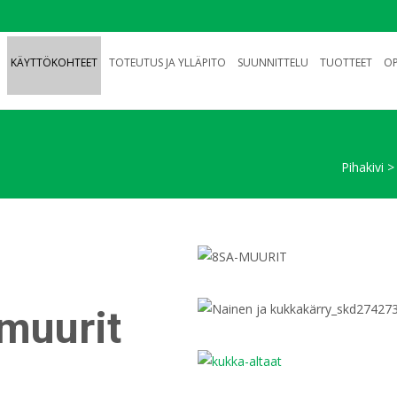
KÄYTTÖKOHTEET
TOTEUTUS JA YLLÄPITO
SUUNNITTELU
TUOTTEET
OP
Pihakivi
muurit