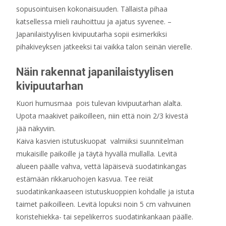
sopusointuisen kokonaisuuden. Tällaista pihaa
katsellessa mieli rauhoittuu ja ajatus syvenee. –
Japanilaistyylisen kivipuutarha sopii esimerkiksi
pihakiveyksen jatkeeksi tai vaikka talon seinän vierelle.
Näin rakennat japanilaistyylisen
kivipuutarhan
Kuori humusmaa pois tulevan kivipuutarhan alalta.
Upota maakivet paikoilleen, niin että noin 2/3 kivestä
jää näkyviin.
Kaiva kasvien istutuskuopat valmiiksi suunnitelman
mukaisille paikoille ja täytä hyvällä mullalla. Levitä
alueen päälle vahva, vettä läpäisevä suodatinkangas
estämään rikkaruohojen kasvua. Tee reiät
suodatinkankaaseen istutuskuoppien kohdalle ja istuta
taimet paikoilleen. Levitä lopuksi noin 5 cm vahvuinen
koristehiekka- tai sepelikerros suodatinkankaan päälle.