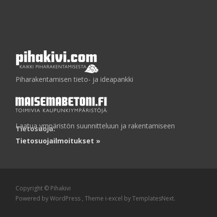
Piharakentamisen tieto- ja ideapankki
Laatua ympäristön suunnitteluun ja rakentamiseen
Tietosuoja:
Tietosuojailmoitukset »
Copyright © Pihakivi
Powered by WordPress
, Theme
i-excel
by TemplatesNext.