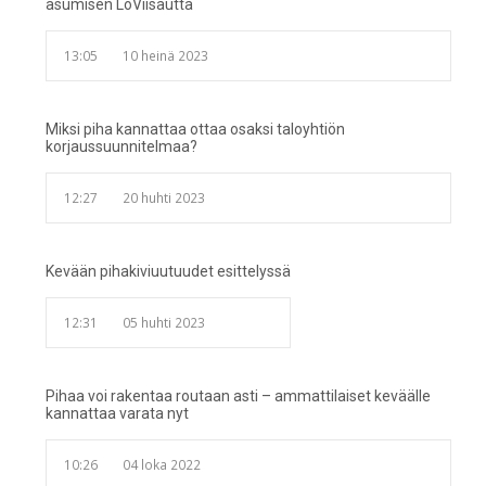
asumisen LoViisautta
13:05
10 heinä 2023
Miksi piha kannattaa ottaa osaksi taloyhtiön
korjaussuunnitelmaa?
12:27
20 huhti 2023
Kevään pihakiviuutuudet esittelyssä
12:31
05 huhti 2023
Pihaa voi rakentaa routaan asti – ammattilaiset keväälle
kannattaa varata nyt
10:26
04 loka 2022