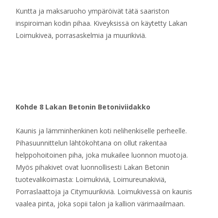
Kuntta ja maksaruoho ympäröivät tätä saariston
inspiroiman kodin pihaa. Kiveyksissä on käytetty Lakan
Loimukiveä, porrasaskelmia ja muurikiviä.
Kohde 8 Lakan Betonin Betoniviidakko
Kaunis ja lämminhenkinen koti nelihenkiselle perheelle.
Pihasuunnittelun lähtökohtana on ollut rakentaa
helppohoitoinen piha, joka mukailee luonnon muotoja.
Myös pihakivet ovat luonnollisesti Lakan Betonin
tuotevalikoimasta: Loimukiviä, Loimureunakiviä,
Porraslaattoja ja Citymuurikiviä. Loimukivessä on kaunis
vaalea pinta, joka sopii talon ja kallion värimaailmaan.