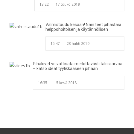
13:22
17 touko 2019
Valmistaudu kesään! Näin teet pihastasi
helppohoitoisen ja käytännöllisen
15:47
23 huhti 2019
Pihakivet voivat lisätä merkittävästi talosi arvoa
– katso ideat tyylikkääseen pihaan
16:35
15 kesä 2018