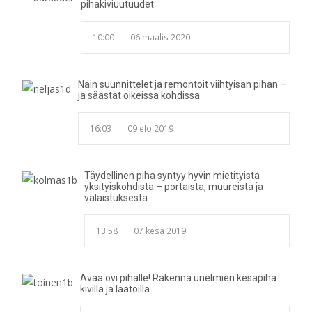
pihakiviuutuudet
10:00
06 maalis 2020
Näin suunnittelet ja remontoit viihtyisän pihan –
ja säästät oikeissa kohdissa
16:03
09 elo 2019
Täydellinen piha syntyy hyvin mietityistä
yksityiskohdista – portaista, muureista ja
valaistuksesta
13:58
07 kesä 2019
Avaa ovi pihalle! Rakenna unelmien kesäpiha
kivillä ja laatoilla