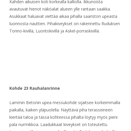
Kahden aikuisen koti korkealla kalliolla. Ikkunoista
avautuvat hienot näköalat alueen ylle rantaan saakka.
Asukkaat haluavat viettää aikaa pihalla saariston upeasta
luonnosta nauttien. Pihakiveykset on rakennettu Ruduksen
Torino-kivillä, Luontokivillä ja Askel-porraskivillä.
Kohde 23 Rauhalanrinne
Lammin Betonin upea messukohde sijaitsee korkeimmalla
paikalla, kaiken yläpuolella. Näyttävä piha terasseineen
kiertää taloa ja tässä kohteessa pihalta löytyy myös pieni
pala nurmikkoa. Laadukkaat kiveykset on toteutettu