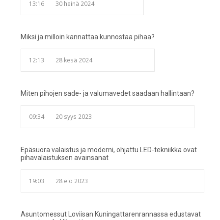
13:16
30 heinä 2024
Miksi ja milloin kannattaa kunnostaa pihaa?
12:13
28 kesä 2024
Miten pihojen sade- ja valumavedet saadaan hallintaan?
09:34
20 syys 2023
Epäsuora valaistus ja moderni, ohjattu LED-tekniikka ovat
pihavalaistuksen avainsanat
19:03
28 elo 2023
Asuntomessut Loviisan Kuningattarenrannassa edustavat