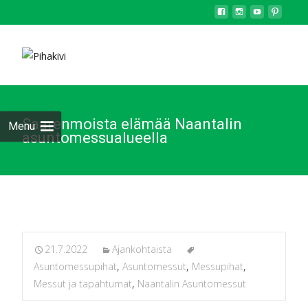
Saarenmoista elämää Naantalin
Menu
asuntomessualueella
21.7.2022
Ajankohtaista
Asuntomessupihat
,
Asuntomessut
,
Messupihat
,
Messut ja tapahtumat
,
Naantalin Asuntomessut