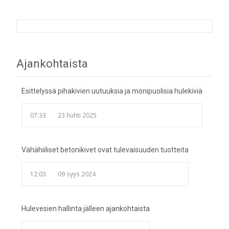
Post
Ajankohtaista
navigation
Esittelyssä pihakivien uutuuksia ja monipuolisia hulekiviä
07:33
23 huhti 2025
Vähähiiliset betonikivet ovat tulevaisuuden tuotteita
12:03
09 syys 2024
Hulevesien hallinta jälleen ajankohtaista