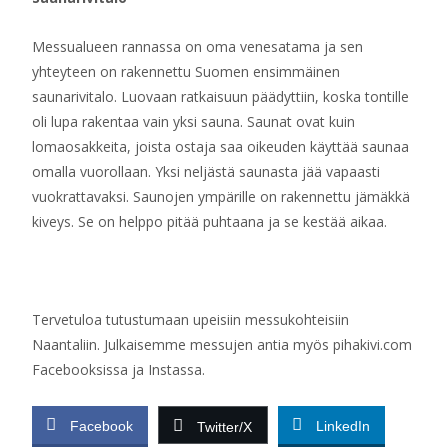
Messualueen rannassa on oma venesatama ja sen
yhteyteen on rakennettu Suomen ensimmäinen
saunarivitalo. Luovaan ratkaisuun päädyttiin, koska tontille
oli lupa rakentaa vain yksi sauna. Saunat ovat kuin
lomaosakkeita, joista ostaja saa oikeuden käyttää saunaa
omalla vuorollaan. Yksi neljästä saunasta jää vapaasti
vuokrattavaksi. Saunojen ympärille on rakennettu jämäkkä
kiveys. Se on helppo pitää puhtaana ja se kestää aikaa.
Tervetuloa tutustumaan upeisiin messukohteisiin
Naantaliin. Julkaisemme messujen antia myös pihakivi.com
Facebooksissa ja Instassa.
Facebook
LinkedIn
Twitter/X