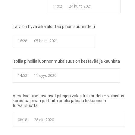
11:02
24 huhti 2021
Talvi on hyvä aika aloittaa pihan suunnittelu
16:28
05 helmi 2021
Isoilla pihoilla luonnonmukaisuus on kestävää ja kaunista
14:52
11 syys 2020
Venetsialaiset avaavat pihojen valaistuskauden – valaistus
korostaa pihan parhaita puolia ja lisää liikkumisen
turvallisuutta
08:18
28 elo 2020