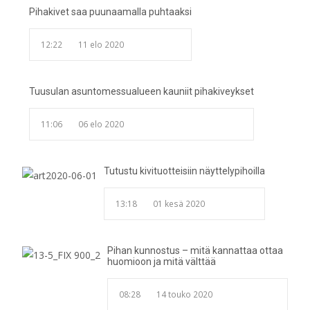
Pihakivet saa puunaamalla puhtaaksi
12:22
11 elo 2020
Tuusulan asuntomessualueen kauniit pihakiveykset
11:06
06 elo 2020
Tutustu kivituotteisiin näyttelypihoilla
13:18
01 kesä 2020
Pihan kunnostus – mitä kannattaa ottaa
huomioon ja mitä välttää
08:28
14 touko 2020