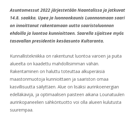
Asuntomessut 2022 järjestetään Naantalissa ja jatkuvat
14.8. saakka. Upea ja luonnonkaunis Luonnonmaan saari
on innoittanut rakentamaan uutta saaristoluonnon
ehdoilla ja luontoa kunnioittaen. Saarella sijaitsee myös
tasavallan presidentin kesäasunto Kultaranta.
Kunnallistekniikka on rakentunut luontoa varoen ja puita
alueelta on kaadettu mahdollisimman vähän.
Rakentaminen on haluttu toteuttaa alkuperäisiä
maastonmuotoja kunnioittaen ja saariston omaa
kasvillisuutta säilyttäen. Alue on lisäksi aurinkoenergian
edelläkävijä, ja optimaalisen paisteen aikana Lounatuulen
aurinkopaneelien sähköntuotto voi olla alueen kulutusta
suurempaa.