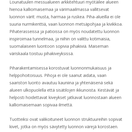
Lounatuulen messualueen arkkitehtuuri myötäilee alueen
hienoa kalliomaisemaa ja värimaailmassa vallitsevat
luonnon värit: musta, harmaa ja ruskea. Piha-alueilla ei ole
suuria nurmikenttiä, vaan luonnon metsäpohjaa ja kivikkoa.
Pihaterasseissa ja patioissa on myös noudatettu luonnon
inspiroimaa tunnelmaa, ja niihin on valittu kotimaisia,
suomalaiseen luontoon sopivia pihakiviä. Maiseman
väriskaala toistuu pihakiveyksissä.
Piharakentamisessa korostuvat luonnonmukaisuus ja
helppohoitoisuus. Pihoja ei ole saanut aidata, vaan
saariston luonto avautuu kauniina ja yhtenäisenä sekä
alueen ulkopuolella että sisätilojen ikkunoista. Kestävät ja
helposti hoidettavat kiveykset jatkavat luonnostaan alueen
kalliomaisemaan sopivaa ilmettä.
Tuotteiksi ovat valikoituneet luonnon struktuureihin sopivat
kivet, jotka on myös sävytetty luonnon värejä korostaen.