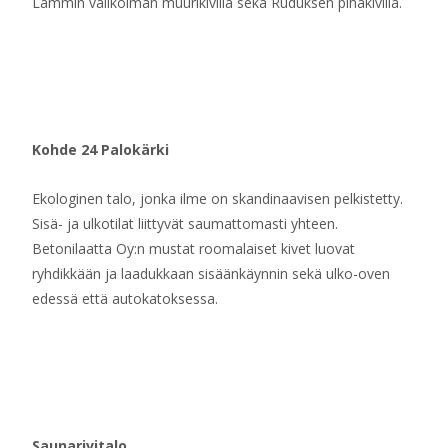
Lammin valikoiman muurikivillä sekä Ruduksen pihakivillä.
Kohde 24 Palokärki
Ekologinen talo, jonka ilme on skandinaavisen pelkistetty.
Sisä- ja ulkotilat liittyvät saumattomasti yhteen.
Betonilaatta Oy:n mustat roomalaiset kivet luovat
ryhdikkään ja laadukkaan sisäänkäynnin sekä ulko-oven
edessä että autokatoksessa.
Saunarivitalo