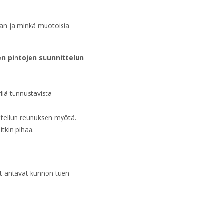
ran ja minkä muotoisia
en pintojen suunnittelun
yliä tunnustavista
nnitellun reunuksen myötä.
itkin pihaa.
t antavat kunnon tuen