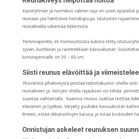
Reunakiveys helpottaa hoitoa
Kasviryhmän ja nurmikon välinen raja on usein epäselvä ja 
reunaan jää häiritseviä heinätupsuja. Istutusten rajaaminen 
reunakivellä vähentää kitkemistä.
Perennapenkki, eli monivuotisista kukista tehty istutusry
syvän, kuohkean ja ravinteikkaan kasvualustan. Suositelt
koristepensaille on 50 – 60 cm.
Siisti reunus elävöittää ja viimeistelee
Yksiväristä pihakiveystä piristää ladontakuvion ohella siist
reunakivien ja -listojen ohella rajauksen voi tehdä pinnoitt
suuntaa vaihtamalla. Kaareva reunus saattaa teettää leik
eläväinen ja tyylikäs. Värjätty puuhake kasvualustan katt
ilmeen, estää rikkaruohojen kasvua ja estää kosteuden h
Onnistujan askeleet reunuksen suunni