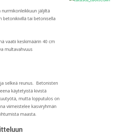
nurmikonleikkuun jäljiltä
betonikivillä tai betonisella
hmä vaatii keskimäärin 40 cm
ava multavahvuus
i ja selkeä reunus. Betonisten
eena käytetyistä kivistä
kuutyötä, mutta lopputulos on
eena viimeistelee kasviryhmän
aihtumista maasta.
tteluun