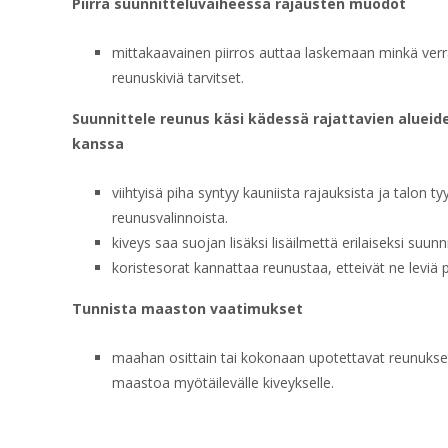
Piirrä suunnitteluvaiheessa rajausten muodot
mittakaavainen piirros auttaa laskemaan minkä ver
reunuskiviä tarvitset.
Suunnittele reunus käsi kädessä rajattavien alueid
kanssa
viihtyisä piha syntyy kauniista rajauksista ja talon ty
reunusvalinnoista.
kiveys saa suojan lisäksi lisäilmettä erilaiseksi suu
koristesorat kannattaa reunustaa, etteivät ne leviä p
Tunnista maaston vaatimukset
maahan osittain tai kokonaan upotettavat reunukse
maastoa myötäilevälle kiveykselle.