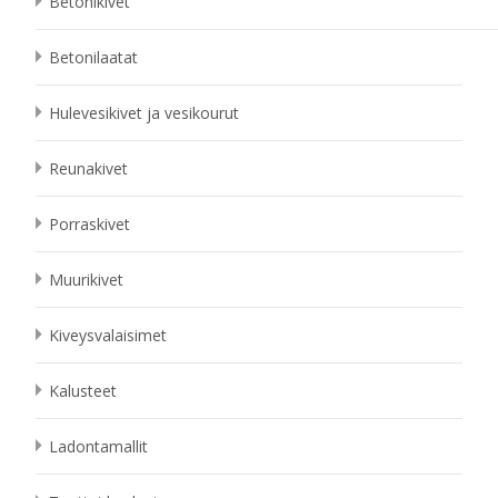
Betonikivet
Betonilaatat
Hulevesikivet ja vesikourut
Reunakivet
Porraskivet
Muurikivet
Kiveysvalaisimet
Kalusteet
Ladontamallit