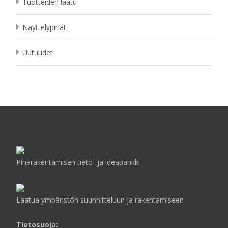
Tuotteiden laatu
Näyttelypihat
Uutuudet
Piharakentamisen tieto- ja ideapankki
Laatua ympäristön suunnitteluun ja rakentamiseen
Tietosuoja: