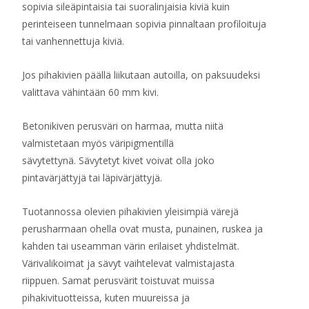
sopivia sileäpintaisia tai suoralinjaisia kiviä kuin
perinteiseen tunnelmaan sopivia pinnaltaan profiloituja
tai vanhennettuja kiviä.
Jos pihakivien päällä liikutaan autoilla, on paksuudeksi
valittava vähintään 60 mm kivi.
Betonikiven perusväri on harmaa, mutta niitä
valmistetaan myös väripigmentillä
sävytettynä. Sävytetyt kivet voivat olla joko
pintavärjättyjä tai läpivärjättyjä.
Tuotannossa olevien pihakivien yleisimpiä värejä
perusharmaan ohella ovat musta, punainen, ruskea ja
kahden tai useamman värin erilaiset yhdistelmät.
Värivalikoimat ja sävyt vaihtelevat valmistajasta
riippuen. Samat perusvärit toistuvat muissa
pihakivituotteissa, kuten muureissa ja