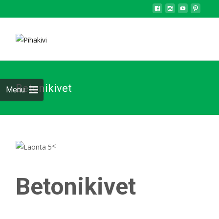
Betonikivet
Menu
<
Betonikivet