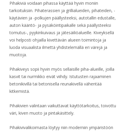
Pihakiviä voidaan pihassa käyttää hyvin moniin
tarkoituksiin. Pihaterassien ja grillialueiden, pihateiden, -
käytävien ja -polkujen päällysteeksi, autotallin edustalle,
auton kääntö- ja pysäköintipaikalle sekä päällysteeksi
tomutus-, pyykinkuivaus ja jätesäiliöalueille. Kiveyksellä
voi helposti ohjailla kivettävän alueen toimintoja ja
luoda visuaalista ilmettä yhdistelemällä eri värejä ja
muotoja.
Pihakiveys sopii hyvin myös sellaisille piha-alueille, joilla
kasvit tai nurmikko eivät viihdy. Istutusten rajaaminen
betonikivillä tai betonisella reunakivellä vähentää
kitkemistä.
Pihakivien valintaan vaikuttavat käyttötarkoitus, toivottu
väri, kiven muoto ja pintakäsittely.
Pihakivivalikoimasta löytyy niin moderniin ympäristöön