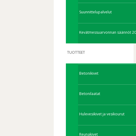
Suunnittelupalvelut
Kevätmessuarvonnan säännöt 2
TUOTTEET
Betonikivet
Betonilaatat
Hulevesikivet ja vesikourut
Reunakivet