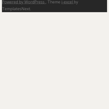
Powered by WordPress
, Theme
i-excel
by
TemplatesNext.