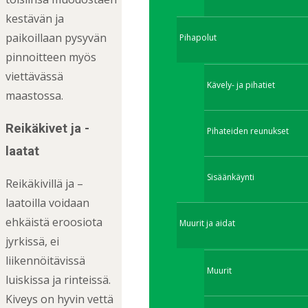
kestävän ja
paikoillaan pysyvän
Pihapolut
pinnoitteen myös
viettävässä
Kävely- ja pihatiet
maastossa.
Reikäkivet ja -
Pihateiden reunukset
laatat
Sisäänkäynti
Reikäkivillä ja –
laatoilla voidaan
ehkäistä eroosiota
Muurit ja aidat
jyrkissä, ei
liikennöitävissä
Muurit
luiskissa ja rinteissä.
Kiveys on hyvin vettä