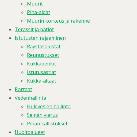
Muurit
Piha-aidat
Muurin korkeus ja rakenne
Terassit ja patiot
Istutusten rajaaminen
Räystäsalustat
Reunustukset
Kukkapenkit
Istutusastiat
Kukka-altaat
Portaat
Vedenhallinta
Hulevesien hallinta
Seinän vierus
Pihan kallistukset
Huoltoalueet