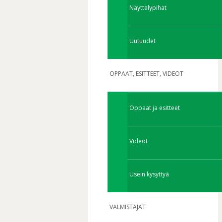
Näyttelypihat
Uutuudet
OPPAAT, ESITTEET, VIDEOT
Oppaat ja esitteet
Videot
Usein kysyttyä
VALMISTAJAT