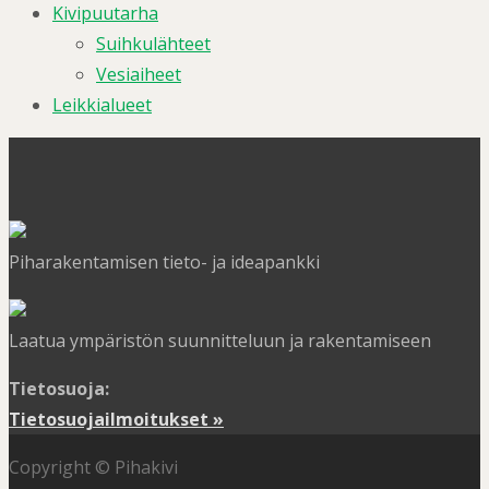
Kivipuutarha
Suihkulähteet
Vesiaiheet
Leikkialueet
Piharakentamisen tieto- ja ideapankki
Laatua ympäristön suunnitteluun ja rakentamiseen
Tietosuoja:
Tietosuojailmoitukset »
Copyright © Pihakivi