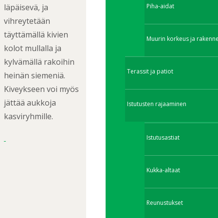
Piha-aidat
läpäisevä, ja
vihreytetään
täyttämällä kivien
Muurin korkeus ja rakenn
kolot mullalla ja
kylvämällä rakoihin
Terassit ja patiot
heinän siemeniä.
Kiveykseen voi myös
jättää aukkoja
Istutusten rajaaminen
kasviryhmille.
Istutusastiat
Kukka-altaat
Reunustukset