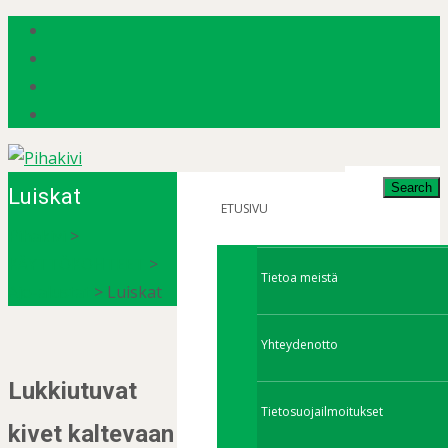
Search
Luiskat
for:
ETUSIVU
Pihakivi
>
KÄYTTÖKOHTEET
>
Tietoa meistä
Ajo-alustat
>
Luiskat
Yhteydenotto
Lukkiutuvat
Tietosuojailmoitukset
kivet kaltevaan