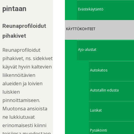
pintaan
Evästekäytäntö
Reunaprofiloidut
KÄYTTÖKOHTEET
pihakivet
Reunaprofiloidut
Ajo-alustat
pihakivet, ns. sidekivet
käyvät hyvin kaltevien
Autokatos
liikennöitävien
alueiden ja loivien
Autotallin edusta
luiskien
pinnoittamiseen.
Muotonsa ansioista
Luiskat
ne lukkiutuvat
erinomaisesti kiinni
Pysäköinti
toisiinsa muodostaen