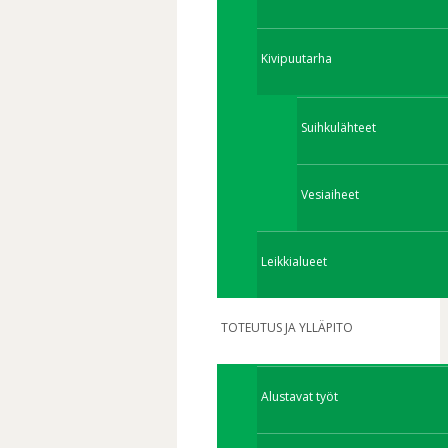
Kivipuutarha
Suihkulähteet
Vesiaiheet
Leikkialueet
TOTEUTUS JA YLLÄPITO
Alustavat työt