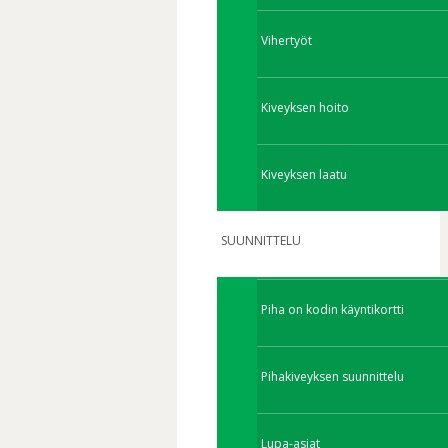
Vihertyöt
Kiveyksen hoito
Kiveyksen laatu
SUUNNITTELU
Piha on kodin käyntikortti
Pihakiveyksen suunnittelu
Lupa-asiat