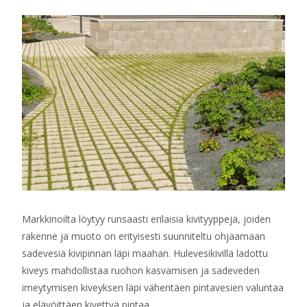
Markkinoilta löytyy runsaasti erilaisia kivityyppejä, joiden
rakenne ja muoto on erityisesti suunniteltu ohjaamaan
sadevesiä kivipinnan läpi maahan. Hulevesikivillä ladottu
kiveys mahdollistaa ruohon kasvamisen ja sadeveden
imeytymisen kiveyksen läpi vähentäen pintavesien valuntaa
ja elävöittäen kivettyä pintaa.