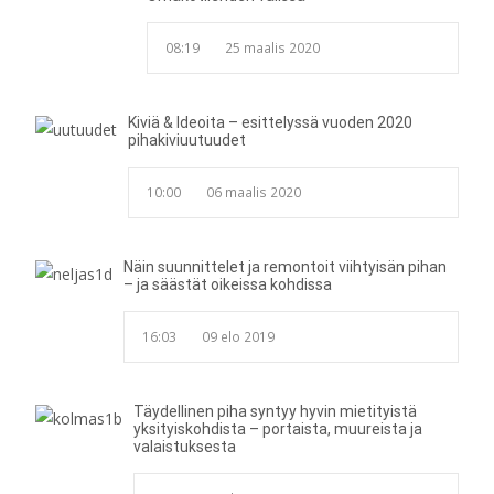
08:19
25 maalis 2020
Kiviä & Ideoita – esittelyssä vuoden 2020
pihakiviuutuudet
10:00
06 maalis 2020
Näin suunnittelet ja remontoit viihtyisän pihan
– ja säästät oikeissa kohdissa
16:03
09 elo 2019
Täydellinen piha syntyy hyvin mietityistä
yksityiskohdista – portaista, muureista ja
valaistuksesta