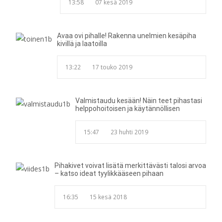
13:58
07 kesä 2019
Avaa ovi pihalle! Rakenna unelmien kesäpiha
kivillä ja laatoilla
13:22
17 touko 2019
Valmistaudu kesään! Näin teet pihastasi
helppohoitoisen ja käytännöllisen
15:47
23 huhti 2019
Pihakivet voivat lisätä merkittävästi talosi arvoa
– katso ideat tyylikkääseen pihaan
16:35
15 kesä 2018