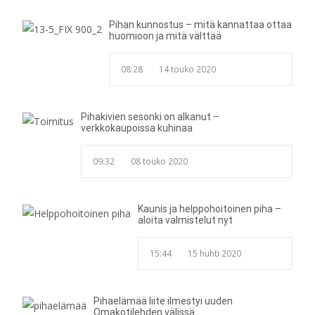
Pihan kunnostus – mitä kannattaa ottaa
huomioon ja mitä välttää
08:28
14 touko 2020
Pihakivien sesonki on alkanut –
verkkokaupoissa kuhinaa
09:32
08 touko 2020
Kaunis ja helppohoitoinen piha –
aloita valmistelut nyt
15:44
15 huhti 2020
Pihaelämää liite ilmestyi uuden
Omakotilehden välissä