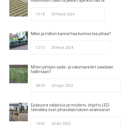
Hulevesien hallinta jälleen ajankohtaista
13:16
30 heinä 2024
Miksi ja milloin kannattaa kunnostaa pihaa?
12:13
28 kesä 2024
Miten pihojen sade- ja valumavedet saadaan
hallintaan?
09:34
20 syys 2023
Epäsuora valaistus ja moderni, ohjattu LED-
tekniikka ovat pihavalaistuksen avainsanat
19:03
28 elo 2023