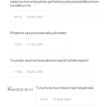
valaistus korostaa pihan parhaita puolia ja lisää liikkumisen
turvallisuutta
08:18
28 elo 2020
Pihakivet saa puunaamalla puhtaaksi
12:22
11 elo 2020
Tuusulan asuntomessualueen kauniit pihakiveykset
11:06
06 elo 2020
Tutustu kivituotteisiin näyttelypihoilla
13:18
01 kesä 2020