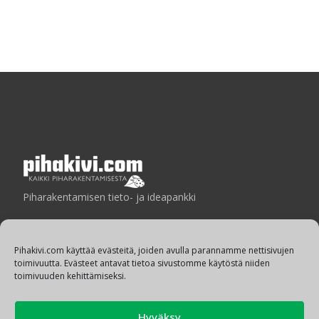
Piharakentamisen tieto- ja ideapankki
Pihakivi.com käyttää evästeitä, joiden avulla parannamme nettisivujen
toimivuutta. Evästeet antavat tietoa sivustomme käytöstä niiden
Laatua ympäristön suunnitteluun ja rakentamiseen
toimivuuden kehittämiseksi.
Tietosuoja:
Hyväksy
Tietosuojailmoitukset »