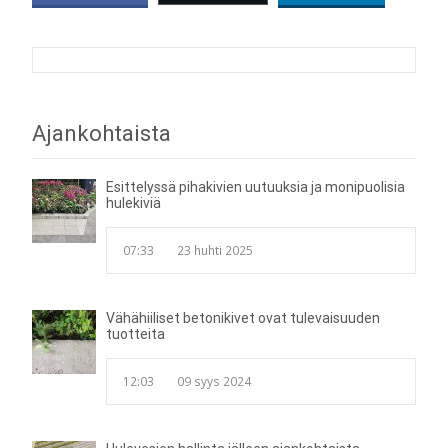
Post
Ajankohtaista
navigation
Esittelyssä pihakivien uutuuksia ja monipuolisia
hulekiviä
07:33
23 huhti 2025
Vähähiiliset betonikivet ovat tulevaisuuden
tuotteita
12:03
09 syys 2024