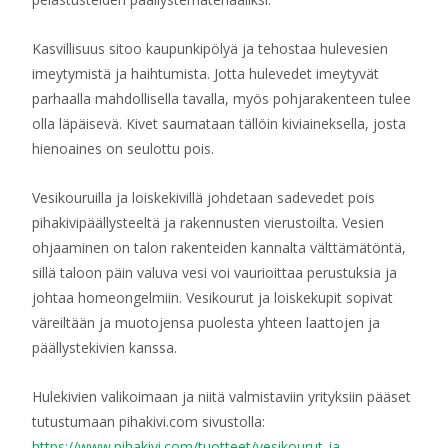
Kasvillisuus sitoo kaupunkipölyä ja tehostaa hulevesien
imeytymistä ja haihtumista. Jotta hulevedet imeytyvät
parhaalla mahdollisella tavalla, myös pohjarakenteen tulee
olla läpäisevä. Kivet saumataan tällöin kiviaineksella, josta
hienoaines on seulottu pois.
Vesikouruilla ja loiskekivillä johdetaan sadevedet pois
pihakivipäällysteeltä ja rakennusten vierustoilta. Vesien
ohjaaminen on talon rakenteiden kannalta välttämätöntä,
sillä taloon päin valuva vesi voi vaurioittaa perustuksia ja
johtaa homeongelmiin. Vesikourut ja loiskekupit sopivat
väreiltään ja muotojensa puolesta yhteen laattojen ja
päällystekivien kanssa.
Hulekivien valikoimaan ja niitä valmistaviin yrityksiin pääset
tutustumaan pihakivi.com sivustolla:
https://www.pihakivi.com/tuotteet/vesikourut-ja-