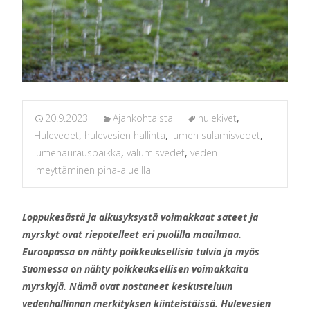
20.9.2023
Ajankohtaista
hulekivet
,
Hulevedet
,
hulevesien hallinta
,
lumen sulamisvedet
,
lumenaurauspaikka
,
valumisvedet
,
veden
imeyttäminen piha-alueilla
Loppukesästä ja alkusyksystä voimakkaat sateet ja
myrskyt ovat riepotelleet eri puolilla maailmaa.
Euroopassa on nähty poikkeuksellisia tulvia ja myös
Suomessa on nähty poikkeuksellisen voimakkaita
myrskyjä. Nämä ovat nostaneet keskusteluun
vedenhallinnan merkityksen kiinteistöissä. Hulevesien