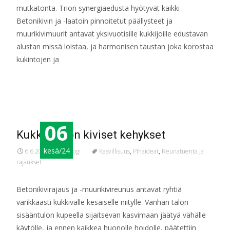
mutkatonta. Trion synergiaedusta hyötyvät kaikki
Betonikivin ja -laatoin pinnoitetut päällysteet ja
muurikivimuurit antavat yksivuotisille kukkijoille edustavan
alustan missä loistaa, ja harmonisen taustan joka korostaa
kukintojen ja
Read More…
06
Kukkakedon kiviset kehykset
kesä/24
6.6.2024
Blogi
Kasvillisuus
,
Pihaideat
,
Reunatuenta ja
rajaukset
Betonikivirajaus ja -muurikivireunus antavat ryhtiä
värikkäästi kukkivalle kesäiselle niitylle. Vanhan talon
sisääntulon kupeella sijaitsevan kasvimaan jäätyä vähälle
käytölle, ja ennen kaikkea huonolle hoidolle, päätettiin