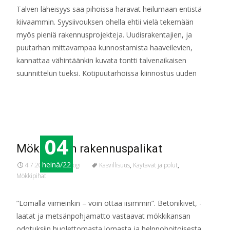
Talven läheisyys saa pihoissa haravat heilumaan entistä
kiivaammin. Syysiivouksen ohella ehtii vielä tekemään
myös pieniä rakennusprojekteja. Uudisrakentajien, ja
puutarhan mittavampaa kunnostamista haaveilevien,
kannattaa vähintäänkin kuvata tontti talvenaikaisen
suunnittelun tueksi. Kotipuutarhoissa kiinnostus uuden
Read More…
04
Mökkipihan rakennuspalikat
heinä/22
4.7.2022
Blogi
Kasvillisuus
,
Käytävät ja polut
,
Mökkipihat
”Lomalla viimeinkin – voin ottaa iisimmin”. Betonikivet, -
laatat ja metsänpohjamatto vastaavat mökkikansan
odotuksiin huolettomasta lomasta ja helppohoitoisesta