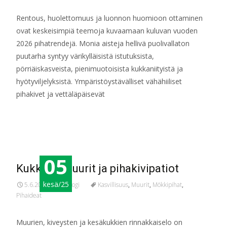
Rentous, huolettomuus ja luonnon huomioon ottaminen
ovat keskeisimpiä teemoja kuvaamaan kuluvan vuoden
2026 pihatrendejä. Monia aisteja hellivä puolivallaton
puutarha syntyy värikylläisistä istutuksista,
pörriäiskasveista, pienimuotoisista kukkaniityistä ja
hyötyviljelyksistä. Ympäristöystävälliset vähähiiliset
pihakivet ja vettäläpäisevät
Read More…
05
Kukkivat muurit ja pihakivipatiot
kesä/25
5.6.2025
Blogi
Kasvillisuus
,
Muurit
,
Mökkipihat
,
Pihaideat
Muurien, kiveysten ja kesäkukkien rinnakkaiselo on