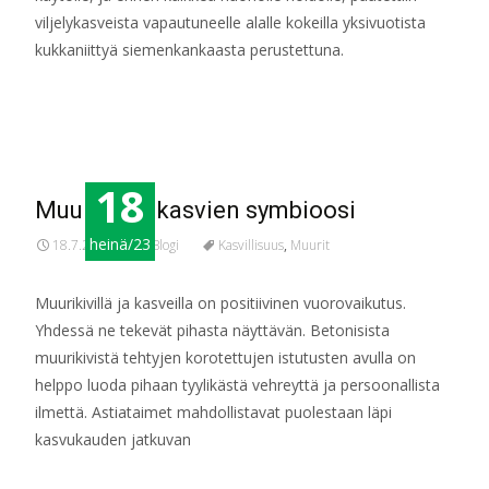
viljelykasveista vapautuneelle alalle kokeilla yksivuotista
kukkaniittyä siemenkankaasta perustettuna.
Read More…
18
Muurien ja kasvien symbioosi
heinä/23
18.7.2023
Blogi
Kasvillisuus
,
Muurit
Muurikivillä ja kasveilla on positiivinen vuorovaikutus.
Yhdessä ne tekevät pihasta näyttävän. Betonisista
muurikivistä tehtyjen korotettujen istutusten avulla on
helppo luoda pihaan tyylikästä vehreyttä ja persoonallista
ilmettä. Astiataimet mahdollistavat puolestaan läpi
kasvukauden jatkuvan
Read More…