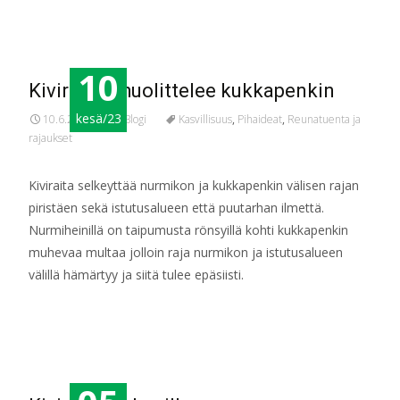
10
Kivirajaus huolittelee kukkapenkin
kesä/23
10.6.2023
Blogi
Kasvillisuus
,
Pihaideat
,
Reunatuenta ja
rajaukset
Kiviraita selkeyttää nurmikon ja kukkapenkin välisen rajan
piristäen sekä istutusalueen että puutarhan ilmettä.
Nurmiheinillä on taipumusta rönsyillä kohti kukkapenkin
muhevaa multaa jolloin raja nurmikon ja istutusalueen
välillä hämärtyy ja siitä tulee epäsiisti.
Read More…