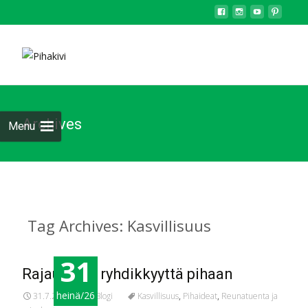
Archives
Menu
Tag Archives: Kasvillisuus
31
Rajauksilla ryhdikkyyttä pihaan
heinä/26
31.7.2026
Blogi
Kasvillisuus
,
Pihaideat
,
Reunatuenta ja