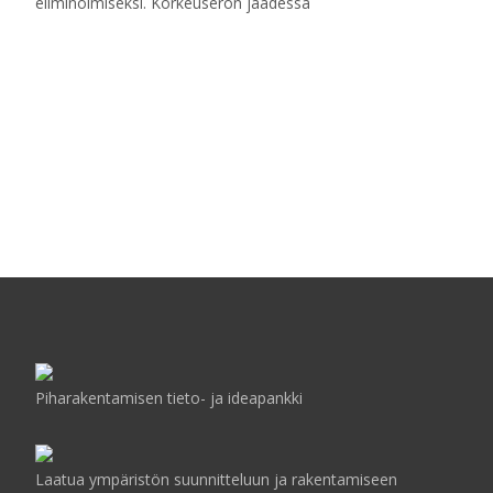
eliminoimiseksi. Korkeuseron jäädessä
Read More…
Posts
navigation
Piharakentamisen tieto- ja ideapankki
Laatua ympäristön suunnitteluun ja rakentamiseen