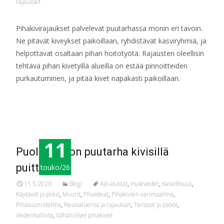
rajaukset
Pihakivirajaukset palvelevat puutarhassa monin eri tavoin.
Ne pitävät kiveykset paikoillaan, ryhdistävät kasviryhmiä, ja
helpottavat osaltaan pihan hoitotyötä. Rajausten oleellisin
tehtävä pihan kivetyillä alueilla on estää pinnoitteiden
purkautuminen, ja pitää kivet napakasti paikoillaan.
Read More…
11
Puolivallaton puutarha kivisillä
puitteilla
touko/26
11.5.2026
Blogi
Ajo-alustat
,
Hulevedet
,
Kasvillisuus
,
Käytävät ja polut
,
Muurit
,
Pihaideat
,
Pihakivien värimaailma
,
Pihasuunnitelma
,
Reunatuenta ja rajaukset
,
Terassit ja patiot
,
Vedenhallinta
,
Vähähiiliset pihakivet