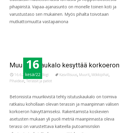
pihapiiristä. Vapaa-ajanasunto on monelle toinen koti ja
varustustaso sen mukainen. Myös pihalta toivotaan
mutkattomuutta vastapainona
Read More…
16
Muurikivikaukalo kesyttää korkoeron
kesä/22
16.6.2022
Blogi
Kasvillisuus
,
Muurit
,
Mökkipihat
,
Pihaideat
,
Terassit ja patiot
Betonisista muurikivistä tehty istutuskaukalo on toimiva
ratkaisu kohollaan olevan terassin ja maanpinnan välisen
korkoeron häivyttämiseksi. Rakentamista koskevien
asetusten mukaan yli puoli metriä maanpinnasta oleva
terassi on varustettava kaiteella putoamisriskin