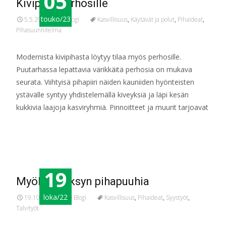
05
Kivipiha perhosille
touko/23
5.5.2023
Blogi
Kasvillisuus
,
Käytävät ja polut
,
Pihaideat
,
Pihasuunnitelma
Modernista kivipihasta löytyy tilaa myös perhosille.
Puutarhassa lepattavia värikkäitä perhosia on mukava
seurata. Viihtyisä pihapiiri näiden kauniiden hyönteisten
ystävälle syntyy yhdistelemällä kiveyksiä ja läpi kesän
kukkivia laajoja kasviryhmiä. Pinnoitteet ja muurit tarjoavat
Read More…
19
Myöhäissyksyn pihapuuhia
loka/22
19.10.2022
Blogi
Kasvillisuus
,
Pihaideat
,
Syystyöt
,
Talvityöt