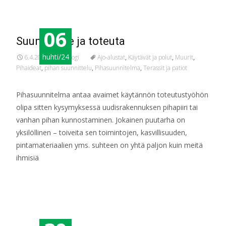
06
Suunnittele ja toteuta
huhti/24
6.4.2024
Blogi
Ajo-alustat
,
Käytävät ja polut
,
Muurit
,
Pihaideat
,
pihan suunnittelu
,
Pihasuunnitelma
,
Terassit ja patiot
Pihasuunnitelma antaa avaimet käytännön toteutustyöhön
olipa sitten kysymyksessä uudisrakennuksen pihapiiri tai
vanhan pihan kunnostaminen. Jokainen puutarha on
yksilöllinen – toiveita sen toimintojen, kasvillisuuden,
pintamateriaalien yms. suhteen on yhtä paljon kuin meitä
ihmisiä
Read More…