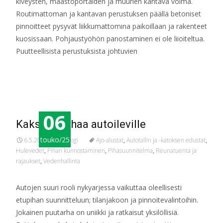
kiveysten, maastoportaiden ja muurien kantava voima.
Routimattoman ja kantavan perustuksen päällä betoniset
pinnoitteet pysyvät liikkumattomina paikoillaan ja rakenteet
kuosissaan. Pohjaustyöhön panostaminen ei ole liioiteltua.
Puutteellisista perustuksista johtuvien
Read More…
06
Kaksi etupihaa autoileville
touko/25
6.5.2025
Blogi
Ajo-alustat
,
Autotallin ja -katoksen edustat
,
Hulevedet
,
Pihan kunnostaminen
,
Pihasuunnitelma
,
Reunatuenta ja
rajaukset
,
Vedenhallinta
Autojen suuri rooli nykyarjessa vaikuttaa oleellisesti
etupihan suunnitteluun; tilanjakoon ja pinnoitevalintoihin.
Jokainen puutarha on uniikki ja ratkaisut yksilöllisiä.