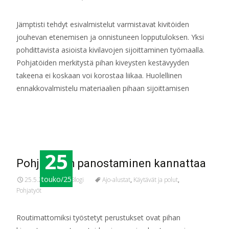
Jämptisti tehdyt esivalmistelut varmistavat kivitöiden
jouhevan etenemisen ja onnistuneen lopputuloksen. Yksi
pohdittavista asioista kivilavojen sijoittaminen työmaalla.
Pohjatöiden merkitystä pihan kiveysten kestävyyden
takeena ei koskaan voi korostaa liikaa. Huolellinen
ennakkovalmistelu materiaalien pihaan sijoittamisen
Read More…
25
Pohjatöihin panostaminen kannattaa
touko/25
25.5.2025
Blogi
Ajo-alustat
,
Käytävät ja polut
,
Pohjatyöt
Routimattomiksi työstetyt perustukset ovat pihan