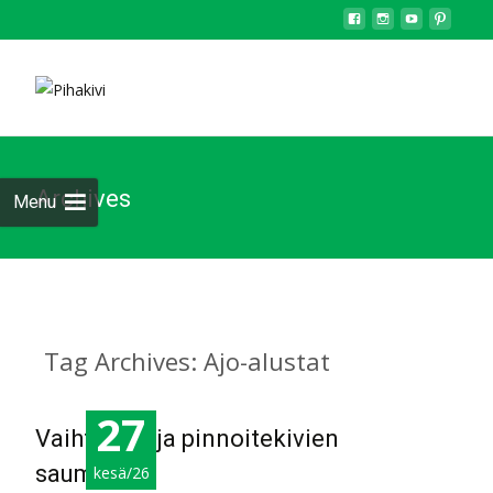
Archives
Menu
Tag Archives: Ajo-alustat
27
Vaihtoehtoja pinnoitekivien
saumoihin
kesä/26