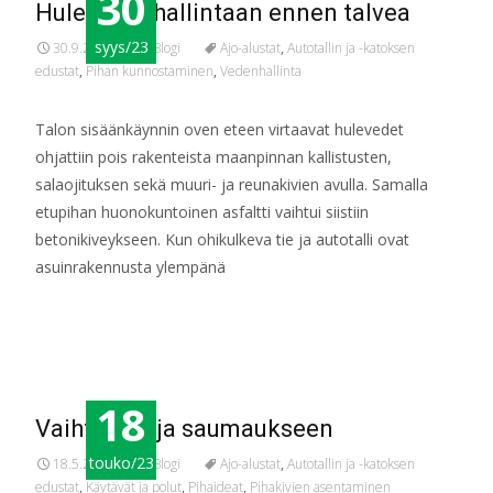
30
Hulevedet hallintaan ennen talvea
syys/23
30.9.2023
Blogi
Ajo-alustat
,
Autotallin ja -katoksen
edustat
,
Pihan kunnostaminen
,
Vedenhallinta
Talon sisäänkäynnin oven eteen virtaavat hulevedet
ohjattiin pois rakenteista maanpinnan kallistusten,
salaojituksen sekä muuri- ja reunakivien avulla. Samalla
etupihan huonokuntoinen asfaltti vaihtui siistiin
betonikiveykseen. Kun ohikulkeva tie ja autotalli ovat
asuinrakennusta ylempänä
Read More…
18
Vaihtoehtoja saumaukseen
touko/23
18.5.2023
Blogi
Ajo-alustat
,
Autotallin ja -katoksen
edustat
,
Käytävät ja polut
,
Pihaideat
,
Pihakivien asentaminen