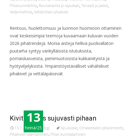
Pihasuunnitelma
,
Reunatuenta ja rajaukset
,
Terassit ja patiot
,
Vedenhallinta
,
Vähähiiliset pihakivet
Rentous, huolettomuus ja luonnon huomioon ottaminen
ovat keskeisimpiä teemoja kuvaamaan kuluvan vuoden
2026 pihatrendejä. Monia aisteja hellivä puolivallaton
puutarha syntyy värikylläisistä istutuksista,
pörriäiskasveista, pienimuotoisista kukkaniityistä ja
hyötyviljelyksistä. Ympäristöystävälliset vähähiiliset
pihakivet ja vettäläpäisevät
Read More…
13
Kivitoimitus sujuvasti pihaan
heinä/25
13.7.2025
Blogi
Ajo-alustat
,
Omakotitalon piharemontti
,
Pihakivien asentaminen
,
Pihan kunnostaminen