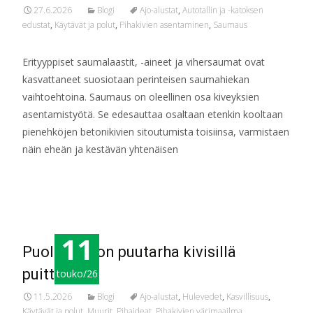
27.6.2026
Blogi
Ajo-alustat
,
Autotallin ja -katoksen
edustat
,
Käytävät ja polut
,
Pihakivien asentaminen
,
Saumaus
Erityyppiset saumalaastit, -aineet ja vihersaumat ovat
kasvattaneet suosiotaan perinteisen saumahiekan
vaihtoehtoina. Saumaus on oleellinen osa kiveyksien
asentamistyötä. Se edesauttaa osaltaan etenkin kooltaan
pienehköjen betonikivien sitoutumista toisiinsa, varmistaen
näin eheän ja kestävän yhtenäisen
Read More…
11
Puolivallaton puutarha kivisillä
puitteilla
touko/26
11.5.2026
Blogi
Ajo-alustat
,
Hulevedet
,
Kasvillisuus
,
Käytävät ja polut
,
Muurit
,
Pihaideat
,
Pihakivien värimaailma
,