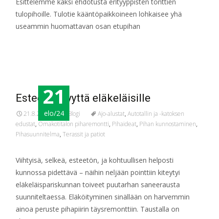
Esittelemme kaksi ehdotusta erityyppisten tonttien
tulopihoille. Tulotie kääntöpaikkoineen lohkaisee yhä
useammin huomattavan osan etupihan
Read More…
21
Esteettömyyttä eläkeläisille
elo/24
21.8.2024
Blogi
Ajo-alustat
,
Autotallin ja -katoksen
edustat
,
Omakotitalon piharemontti
,
Pihaideat
,
Pihan kunnostaminen
,
Pihasuunnitelma
,
Terassit ja patiot
Viihtyisä, selkeä, esteetön, ja kohtuullisen helposti
kunnossa pidettävä – näihin neljään pointtiin kiteytyi
eläkeläispariskunnan toiveet puutarhan saneerausta
suunniteltaessa. Eläköityminen sinällään on harvemmin
ainoa peruste pihapiirin täysremonttiin. Taustalla on