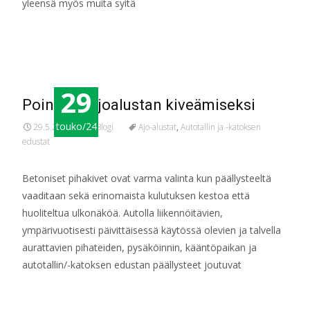
yleensä myös muita syitä
Read More…
29
Pointteja ajoalustan kiveämiseksi
touko/24
29.5.2024
Blogi
Ajo-alustat
,
Autotallin ja -katoksen
edustat
Betoniset pihakivet ovat varma valinta kun päällysteeltä
vaaditaan sekä erinomaista kulutuksen kestoa että
huoliteltua ulkonäköä. Autolla liikennöitävien,
ympärivuotisesti päivittäisessä käytössä olevien ja talvella
aurattavien pihateiden, pysäköinnin, kääntöpaikan ja
autotallin/-katoksen edustan päällysteet joutuvat
Read More…