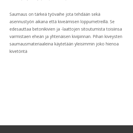
Saumaus on tärkeä työvaihe jota tehdään sekä
asennustyön aikana että kiveämisen loppumetreillä. Se
edesauttaa betonikivien ja -laattojen sitoutumista toisiinsa
varmistaen eheän ja yhtenäisen kivipinnan. Pihan kiveysten
saumausmateriaaleina käytetään yleisimmin joko hienoa
kivetöntä
Read More…
Posts
navigation