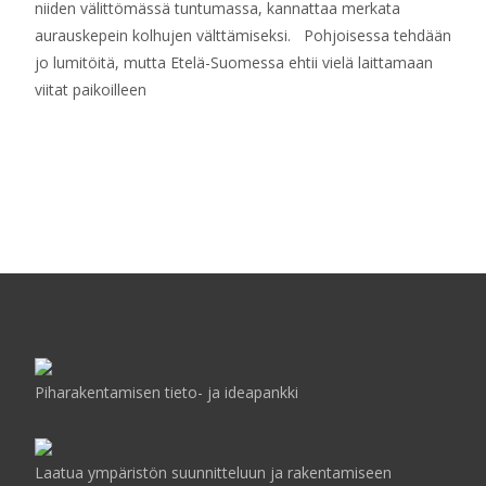
niiden välittömässä tuntumassa, kannattaa merkata
aurauskepein kolhujen välttämiseksi. Pohjoisessa tehdään
jo lumitöitä, mutta Etelä-Suomessa ehtii vielä laittamaan
viitat paikoilleen
Read More…
Piharakentamisen tieto- ja ideapankki
Laatua ympäristön suunnitteluun ja rakentamiseen