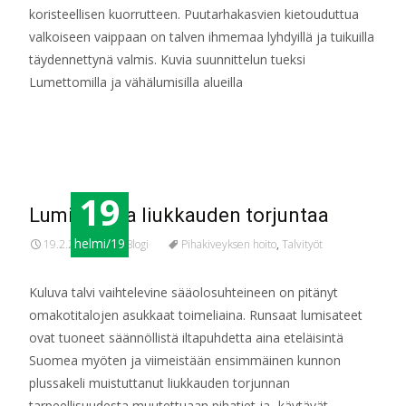
koristeellisen kuorrutteen. Puutarhakasvien kietouduttua
valkoiseen vaippaan on talven ihmemaa lyhdyillä ja tuikuilla
täydennettynä valmis. Kuvia suunnittelun tueksi
Lumettomilla ja vähälumisilla alueilla
Read More…
19
Lumitöitä ja liukkauden torjuntaa
helmi/19
19.2.2019
Blogi
Pihakiveyksen hoito
,
Talvityöt
Kuluva talvi vaihtelevine sääolosuhteineen on pitänyt
omakotitalojen asukkaat toimeliaina. Runsaat lumisateet
ovat tuoneet säännöllistä iltapuhdetta aina eteläisintä
Suomea myöten ja viimeistään ensimmäinen kunnon
plussakeli muistuttanut liukkauden torjunnan
tarpeellisuudesta muutettuaan pihatiet ja -käytävät