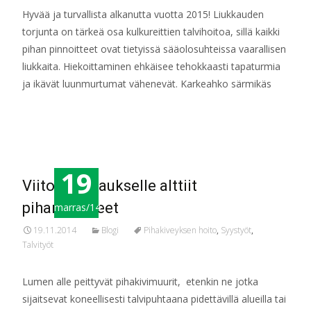
Hyvää ja turvallista alkanutta vuotta 2015! Liukkauden
torjunta on tärkeä osa kulkureittien talvihoitoa, sillä kaikki
pihan pinnoitteet ovat tietyissä sääolosuhteissa vaarallisen
liukkaita. Hiekoittaminen ehkäisee tehokkaasti tapaturmia
ja ikävät luunmurtumat vähenevät. Karkeahko särmikäs
Read More…
19
Viitoita auraukselle alttiit
piharakenteet
marras/14
19.11.2014
Blogi
Pihakiveyksen hoito
,
Syystyöt
,
Talvityöt
Lumen alle peittyvät pihakivimuurit, etenkin ne jotka
sijaitsevat koneellisesti talvipuhtaana pidettävillä alueilla tai