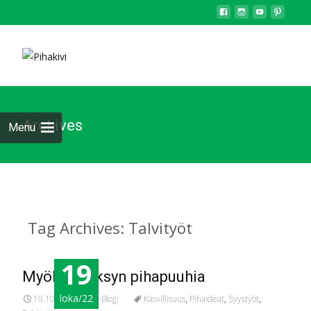
Archives
Menu
Tag Archives: Talvityöt
19
Myöhäissyksyn pihapuuhia
loka/22
19.10.2022
Blogi
Kasvillisuus
,
Pihaideat
,
Syystyöt
,