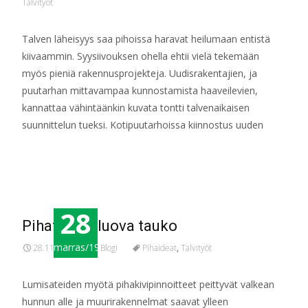
Talvityöt
Talven läheisyys saa pihoissa haravat heilumaan entistä
kiivaammin. Syysiivouksen ohella ehtii vielä tekemään
myös pieniä rakennusprojekteja. Uudisrakentajien, ja
puutarhan mittavampaa kunnostamista haaveilevien,
kannattaa vähintäänkin kuvata tontti talvenaikaisen
suunnittelun tueksi. Kotipuutarhoissa kiinnostus uuden
Read More…
28
Pihatöissä luova tauko
marras/19
28.11.2019
Blogi
Pihaideat
,
Talvityöt
Lumisateiden myötä pihakivipinnoitteet peittyvät valkean
hunnun alle ja muurirakennelmat saavat ylleen