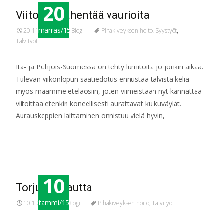
20
Viitoitus vähentää vaurioita
marras/15
20.11.2015
Blogi
Pihakiveyksen hoito
,
Syystyöt
,
Talvityöt
Itä- ja Pohjois-Suomessa on tehty lumitöitä jo jonkin aikaa.
Tulevan viikonlopun säätiedotus ennustaa talvista keliä
myös maamme eteläosiin, joten viimeistään nyt kannattaa
viitoittaa etenkin koneellisesti aurattavat kulkuväylät.
Aurauskeppien laittaminen onnistuu vielä hyvin,
Read More…
10
Torju liukkautta
tammi/15
10.1.2015
Blogi
Pihakiveyksen hoito
,
Talvityöt