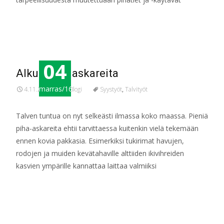
Read More…
04
Alkutalven askareita
marras/16
4.11.2016
Blogi
Syystyöt
,
Talvityöt
Talven tuntua on nyt selkeästi ilmassa koko maassa. Pieniä
piha-askareita ehtii tarvittaessa kuitenkin vielä tekemään
ennen kovia pakkasia. Esimerkiksi tukirimat havujen,
rodojen ja muiden kevätahaville alttiiden ikivihreiden
kasvien ympärille kannattaa laittaa valmiiksi
Read More…