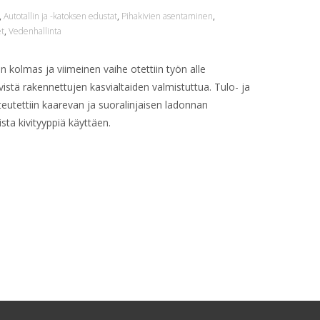
,
Autotallin ja -katoksen edustat
,
Pihakivien asentaminen
,
et
,
Vedenhallinta
kolmas ja viimeinen vaihe otettiin työn alle
istä rakennettujen kasvialtaiden valmistuttua. Tulo- ja
teutettiin kaarevan ja suoralinjaisen ladonnan
sta kivityyppiä käyttäen.