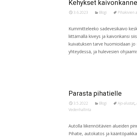
Kehykset kaivonkanne
3.6.2023
Blogi
Pihakivien
Kummitteleeko sadevesikaivo keske
liittämällä kiveys ja kaivonkansi si
kuivatuksen tarve huomioidaan jo 
yhteydessä, ja hulevesien ohjaamis
Read More…
Parasta pihatielle
3.5.2022
Blogi
Ajo-alustat
,
Vedenhallinta
Autolla liikennöitävien alueiden pin
Pihatie, autokatos ja kääntöpaikka