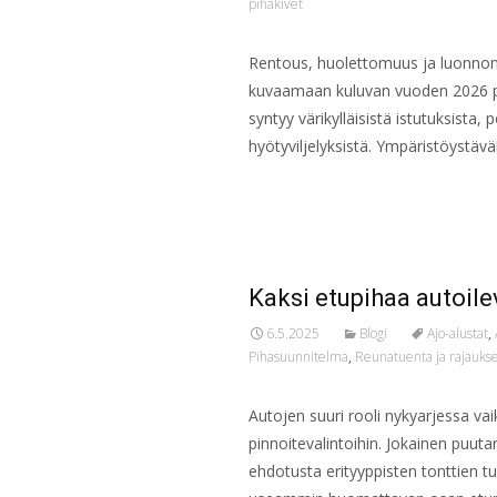
pihakivet
Rentous, huolettomuus ja luonno
kuvaamaan kuluvan vuoden 2026 pih
syntyy värikylläisistä istutuksista, 
hyötyviljelyksistä. Ympäristöystäväl
Read More…
Kaksi etupihaa autoilev
6.5.2025
Blogi
Ajo-alustat
,
Pihasuunnitelma
,
Reunatuenta ja rajauks
Autojen suuri rooli nykyarjessa vai
pinnoitevalintoihin. Jokainen puutar
ehdotusta erityyppisten tonttien t