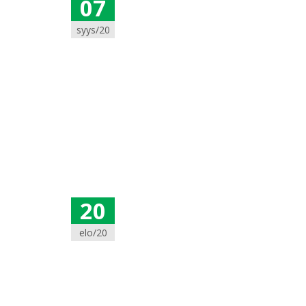
07
syys/20
20
elo/20