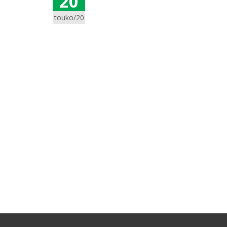
20
touko/20
Posts
navigation