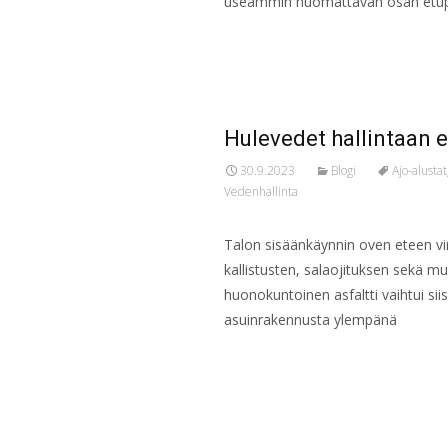
useammin huomattavan osan etu
Read More…
Hulevedet hallintaan 
30.9.2023
Blogi
Ajo-alustat
Vedenhallinta
Talon sisäänkäynnin oven eteen vi
kallistusten, salaojituksen sekä mu
huonokuntoinen asfaltti vaihtui siis
asuinrakennusta ylempänä
Read More…