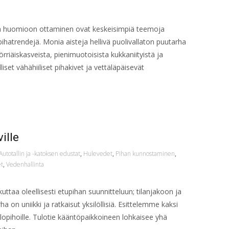
n huomioon ottaminen ovat keskeisimpiä teemoja
atrendejä. Monia aisteja hellivä puolivallaton puutarha
pörriäiskasveista, pienimuotoisista kukkaniityistä ja
liset vähähiiliset pihakivet ja vettäläpäisevät
ille
Autotallin ja -katoksen edustat
,
Hulevedet
,
Pihan kunnostaminen
,
et
,
Vedenhallinta
kuttaa oleellisesti etupihan suunnitteluun; tilanjakoon ja
ha on uniikki ja ratkaisut yksilöllisiä. Esittelemme kaksi
ulopihoille. Tulotie kääntöpaikkoineen lohkaisee yhä