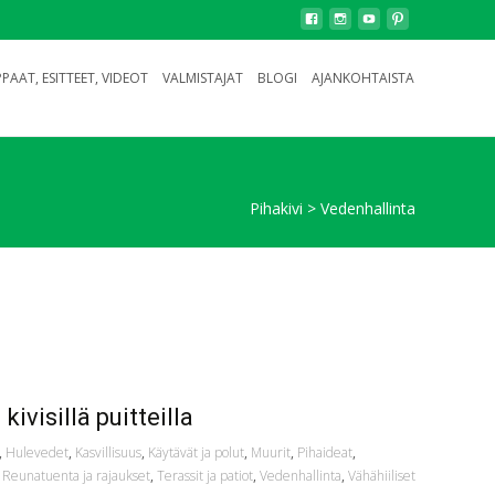
PAAT, ESITTEET, VIDEOT
VALMISTAJAT
BLOGI
AJANKOHTAISTA
Pihakivi
>
Vedenhallinta
ivisillä puitteilla
,
Hulevedet
,
Kasvillisuus
,
Käytävät ja polut
,
Muurit
,
Pihaideat
,
,
Reunatuenta ja rajaukset
,
Terassit ja patiot
,
Vedenhallinta
,
Vähähiiliset