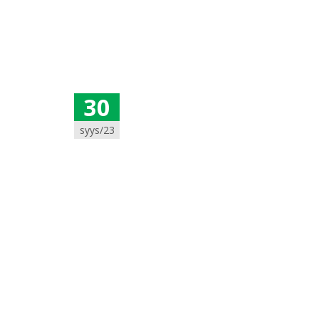
30
syys/23