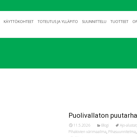
KÄYTTÖKOHTEET
TOTEUTUS JA YLLÄPITO
SUUNNITTELU
TUOTTEET
OP
Puolivallaton puutarha k
11.5.2026
Blogi
Ajo-alustat
Pihakivien värimaailma
,
Pihasuunnitelma