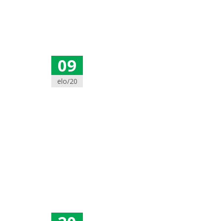
09
elo/20