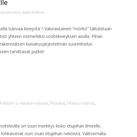
lle
 asentaminen
,
Vedenhallinta
llä tulevaa kiveystä ? Valurautainen ”mörkö” taltutetaan
ististi yhteen esimerkiksi sovitekiveyksen avulla. Pihan
rakennuksen kuivatusjärjestelmän suunnittelun
een tarvittavat putket
Autotallin ja -katoksen edustat
,
Pihaideat
,
Pihasuunnitelma
,
noitekivillä on suuri merkitys koko etupihan ilmeelle.
 lohkaisevat ison osan etupihan neliöistä. Valitsemalla