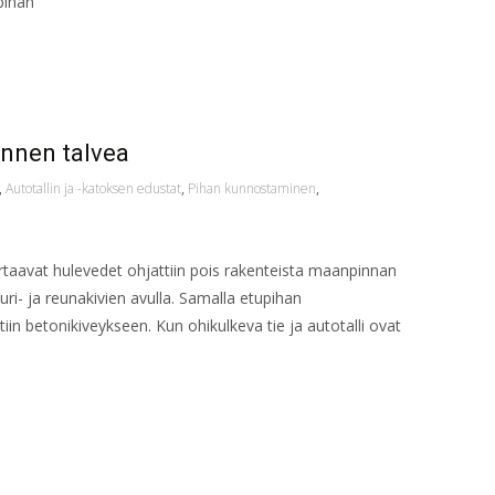
pihan
ennen talvea
,
Autotallin ja -katoksen edustat
,
Pihan kunnostaminen
,
rtaavat hulevedet ohjattiin pois rakenteista maanpinnan
uri- ja reunakivien avulla. Samalla etupihan
tiin betonikiveykseen. Kun ohikulkeva tie ja autotalli ovat