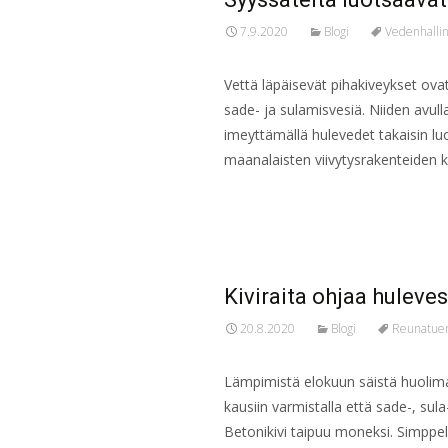
7.9.2020
Blogi
Vedenhallin
Vettä läpäisevät pihakiveykset ov
sade- ja sulamisvesiä. Niiden avu
imeyttämällä hulevedet takaisin lu
maanalaisten viivytysrakenteiden 
Read More…
Kiviraita ohjaa huleves
20.8.2020
Blogi
Reunatuent
Lämpimistä elokuun säistä huolimat
kausiin varmistalla että sade-, sula
Betonikivi taipuu moneksi. Simppe