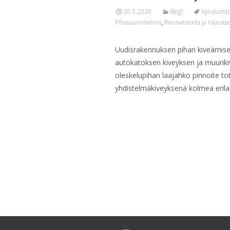
20.5.2020
Blogi
Ajo-alustat
Pihasuunnitelma
,
Reunatuenta ja rajauks
Uudisrakennuksen pihan kiveämisen 
autokatoksen kiveyksen ja muurikiv
oleskelupihan laajahko pinnoite to
yhdistelmäkiveyksenä kolmea erilai
Read More…