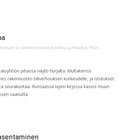
pa
Autotallin ja -katoksen edustat
,
Kasvillisuus
,
Pihaideat
,
Pihan
aloyhtiön pihassa näytti hurjalta. Multakerros
ähes rakennusten tiiliverhouksen korkeudelle, ja istutukset
ista seurakuntaa. Runsaassa lajien kirjossa kasvoi muun
uksen saanutta
 asentaminen