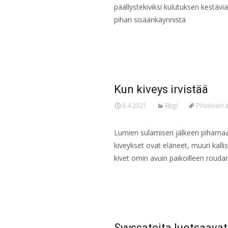
päällystekiviksi kulutuksen kestäviä
pihan sisäänkäynnistä
Read More…
Kun kiveys irvistää
6.4.2021
Blogi
Pihakivien
Lumien sulamisen jälkeen pihamaalt
kiveykset ovat eläneet, muuri kalli
kivet omin avuin paikoilleen rouda
Read More…
Syyssateita luotsaavat