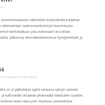
ta
at luonnonmukainen vaihtoehto kontrolloida kotipihan
lla vähennetään sadevesiverkostojen kuormitusta
onnon kiertokulkuun joko kokonaan tai osittain
kautta. Julkisessa viherrakentamisessa hyödynnetään jo
iä
a ja rajaukset
,
Vedenhallinta
ta on jo pikkuhiljaa syytä varautua syksyn sateisiin
- ja kattovedet virtaavat pihamaalla haluttuihin suuntiin.
li kolmen kiven raita uran muotoon asennettuna