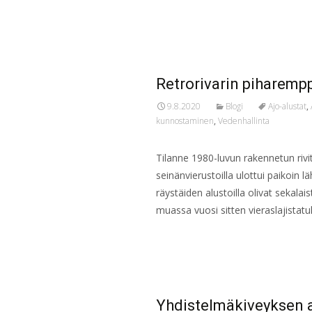
Read More…
Retrorivarin piharemp
9.8.2020
Blogi
Ajo-alustat
,
kunnostaminen
,
Vedenhallinta
Tilanne 1980-luvun rakennetun rivit
seinänvierustoilla ulottui paikoin l
räystäiden alustoilla olivat sekala
muassa vuosi sitten vieraslajistat
Read More…
Yhdistelmäkiveyksen