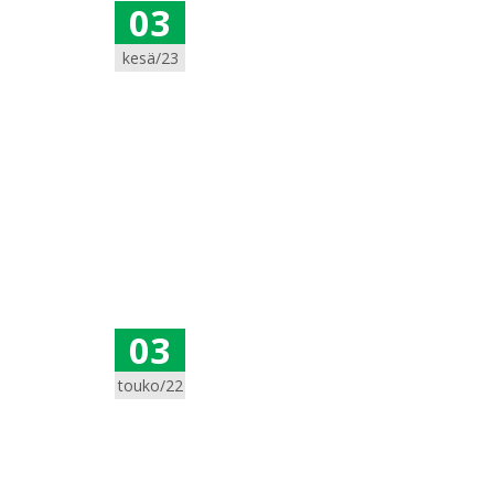
03
kesä/23
03
touko/22