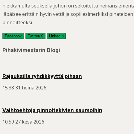
hiekkamulta seoksella johon on sekoitettu heinänsiementä.
läpäisee erittäin hyvin vettä ja sopii esimerkiksi pihateide
pinnoitteeksi.
Facebook
Twitter/X
LinkedIn
Post
Pihakivimestarin Blogi
navigation
Rajauksilla ryhdikkyyttä pihaan
15:38
31 heinä 2026
Vaihtoehtoja pinnoitekivien saumoihin
10:59
27 kesä 2026