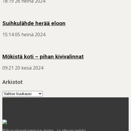
18:19
26 heinä 2024
Suihkulähde herää eloon
15:14
05 heinä 2024
Mökistä koti – pihan kivivalinnat
09:21
20 kesä 2024
Arkistot
Arkistot
Piharakentamisen tieto- ja ideapankki