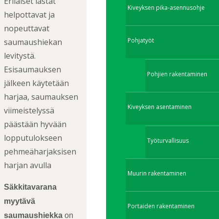
Erilaiset lastat
Kiveyksen pika-asennusohje
helpottavat ja
nopeuttavat
Pohjatyöt
saumaushiekan
levitystä.
Esisaumauksen
Pohjien rakentaminen
jälkeen käytetään
harjaa, saumauksen
Kiveyksen asentaminen
viimeistelyssä
päästään hyvään
lopputulokseen
Työturvallisuus
pehmeäharjaksisen
harjan avulla
Muurin rakentaminen
Säkkitavarana
myytävä
Portaiden rakentaminen
saumaushiekka
on