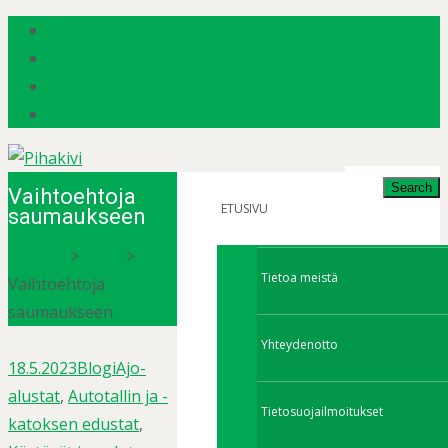
Search
Vaihtoehtoja
for:
ETUSIVU
saumaukseen
Pihakivi
>
Blogi
>
Tietoa meistä
Vaihtoehtoja
saumaukseen
Yhteydenotto
18.5.2023
Blogi
Ajo-
alustat
,
Autotallin ja -
Tietosuojailmoitukset
katoksen edustat
,