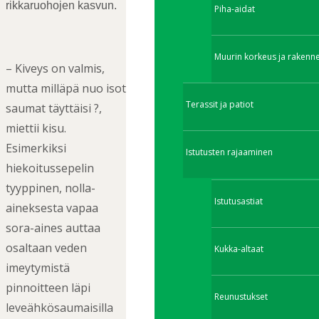
rikkaruohojen kasvun.
Piha-aidat
Muurin korkeus ja rakenn
– Kiveys on valmis,
mutta milläpä nuo isot
Terassit ja patiot
saumat täyttäisi ?,
miettii kisu.
Esimerkiksi
Istutusten rajaaminen
hiekoitussepelin
tyyppinen, nolla-
Istutusastiat
aineksesta vapaa
sora-aines auttaa
osaltaan veden
Kukka-altaat
imeytymistä
pinnoitteen läpi
Reunustukset
leveähkösaumaisilla