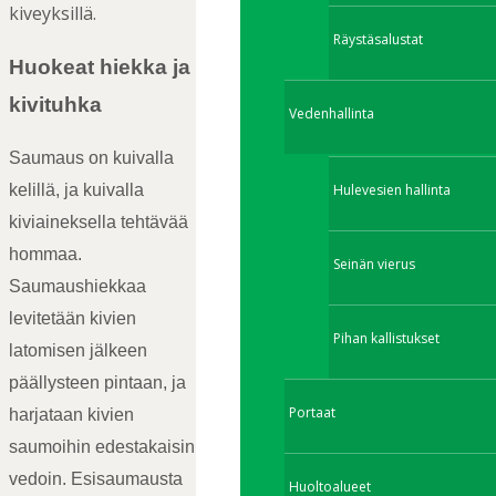
kiveyksillä.
Räystäsalustat
Huokeat hiekka ja
kivituhka
Vedenhallinta
Saumaus on kuivalla
Hulevesien hallinta
kelillä, ja kuivalla
kiviaineksella tehtävää
hommaa.
Seinän vierus
Saumaushiekkaa
levitetään kivien
Pihan kallistukset
latomisen jälkeen
päällysteen pintaan, ja
Portaat
harjataan kivien
saumoihin edestakaisin
vedoin. Esisaumausta
Huoltoalueet