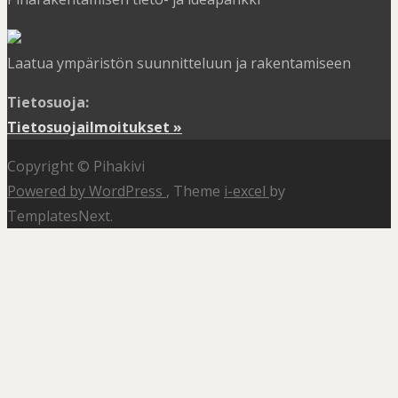
Laatua ympäristön suunnitteluun ja rakentamiseen
Tietosuoja:
Tietosuojailmoitukset »
Copyright © Pihakivi
Powered by WordPress
, Theme
i-excel
by
TemplatesNext.