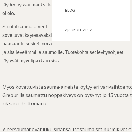
täydennyssaumauksille
BLOGI
ei ole.
Sidotut sauma-aineet
AJANKOHTAISTA
soveltuvat käytettäväksi
pääsääntöisesti 3 mm:ä
ja sitä leveämmille saumoille. Tuotekohtaiset levitysohjeet
löytyvät myyntipakkauksista.
Myös kovettuvista sauma-aineista löytyy eri värivaihtoeh
Grepurilla saumattu noppakiveys on pysynyt jo 15 vuotta t
rikkaruohottomana.
Vihersaumat ovat luku sinänsä. Isosaumaiset nurmikivet 