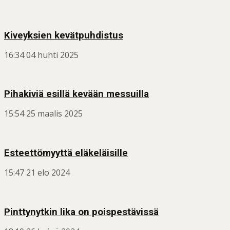
Kiveyksien kevätpuhdistus
16:34
04 huhti 2025
Pihakiviä esillä kevään messuilla
15:54
25 maalis 2025
Esteettömyyttä eläkeläisille
15:47
21 elo 2024
Pinttynytkin lika on poispestävissä