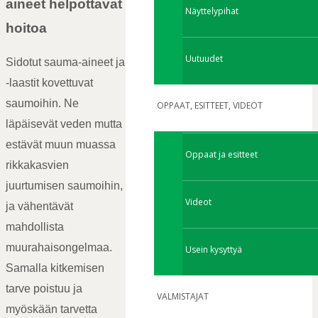
aineet helpottavat
Näyttelypihat
hoitoa
Uutuudet
Sidotut sauma-aineet ja
-laastit kovettuvat
saumoihin. Ne
OPPAAT, ESITTEET, VIDEOT
läpäisevät veden mutta
estävät muun muassa
Oppaat ja esitteet
rikkakasvien
juurtumisen saumoihin,
Videot
ja vähentävät
mahdollista
muurahaisongelmaa.
Usein kysyttyä
Samalla kitkemisen
tarve poistuu ja
VALMISTAJAT
myöskään tarvetta