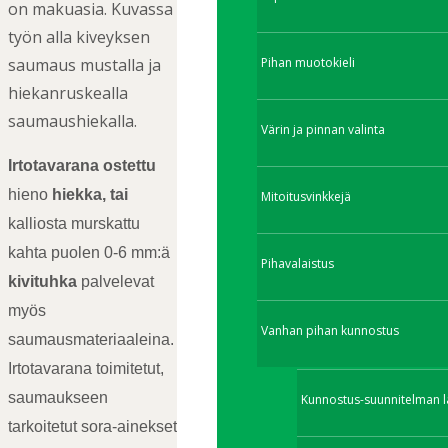
on makuasia. Kuvassa
työn alla kiveyksen
Pihan muotokieli
saumaus mustalla ja
hiekanruskealla
saumaushiekalla.
Värin ja pinnan valinta
Irtotavarana ostettu
hieno
hiekka, tai
Mitoitusvinkkejä
kalliosta murskattu
kahta puolen 0-6 mm:ä
Pihavalaistus
kivituhka
palvelevat
myös
Vanhan pihan kunnostus
saumausmateriaaleina.
Irtotavarana toimitetut,
saumaukseen
Kunnostus-suunnitelman l
tarkoitetut sora-ainekset