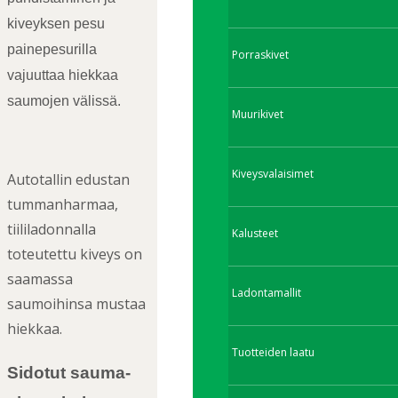
kiveyksen pesu
painepesurilla
Porraskivet
vajuuttaa hiekkaa
saumojen välissä.
Muurikivet
Kiveysvalaisimet
Autotallin edustan
tummanharmaa,
tiililadonnalla
Kalusteet
toteutettu kiveys on
saamassa
Ladontamallit
saumoihinsa mustaa
hiekkaa.
Tuotteiden laatu
Sidotut sauma-