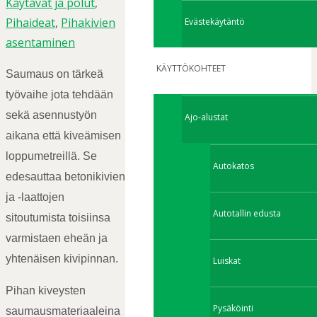
Käytävät ja polut
,
Pihaideat
,
Pihakivien
Evästekäytäntö
asentaminen
KÄYTTÖKOHTEET
Saumaus on tärkeä
työvaihe jota tehdään
sekä asennustyön
Ajo-alustat
aikana että kiveämisen
loppumetreillä. Se
Autokatos
edesauttaa betonikivien
ja -laattojen
Autotallin edusta
sitoutumista toisiinsa
varmistaen eheän ja
yhtenäisen kivipinnan.
Luiskat
Pihan kiveysten
Pysäköinti
saumausmateriaaleina