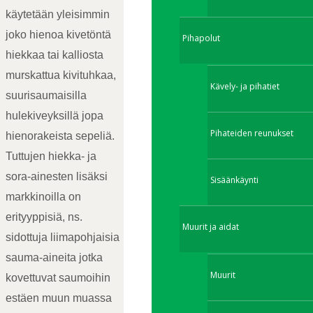
käytetään yleisimmin
joko hienoa kivetöntä
Pihapolut
hiekkaa tai kalliosta
murskattua kivituhkaa,
Kävely- ja pihatiet
suurisaumaisilla
hulekiveyksillä jopa
Pihateiden reunukset
hienorakeista sepeliä.
Tuttujen hiekka- ja
sora-ainesten lisäksi
Sisäänkäynti
markkinoilla on
erityyppisiä, ns.
Muurit ja aidat
sidottuja liimapohjaisia
sauma-aineita jotka
Muurit
kovettuvat saumoihin
estäen muun muassa