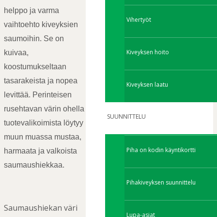
helppo ja varma
Vihertyöt
vaihtoehto kiveyksien
saumoihin. Se on
Kiveyksen hoito
kuivaa,
koostumukseltaan
tasarakeista ja nopea
Kiveyksen laatu
levittää. Perinteisen
rusehtavan värin ohella
SUUNNITTELU
tuotevalikoimista löytyy
muun muassa mustaa,
Piha on kodin käyntikortti
harmaata ja valkoista
saumaushiekkaa.
Pihakiveyksen suunnittelu
Saumaushiekan väri
Lupa-asiat