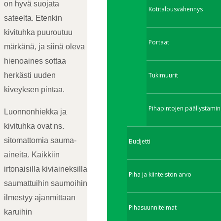
on hyvä suojata
Kotitalousvähennys
sateelta. Etenkin
kivituhka puuroutuu
Portaat
märkänä, ja siinä oleva
hienoaines sottaa
Tukimuurit
herkästi uuden
kiveyksen pintaa.
Pihapintojen päällystämin
Luonnonhiekka ja
kivituhka ovat ns.
sitomattomia sauma-
Budjetti
aineita. Kaikkiin
irtonaisilla kiviaineksilla
Piha ja kiinteistön arvo
saumattuihin saumoihin
ilmestyy ajanmittaan
Pihasuunnitelmat
karuihin