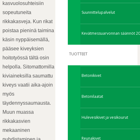
kasvuolosuhteisiin
Suunnittelupalvelut
sopeutuneita
rikkakasveja. Kun rikat
poistaa pieninä taimina
Kevätmessuarvonnan säännöt 2
käsin nyppäisemällä,
pääsee kiveyksien
TUOTTEET
hoitotyössä tältä osin
helpolla. Sitomattomilla
Betonikivet
kiviaineksilla saumattu
kiveys vaatii aika-ajoin
myös
Betonilaatat
täydennyssaumausta.
Muun muassa
Hulevesikivet ja vesikourut
rikkakasvien
mekaaninen
Reunakivet
puhdistaminen ja