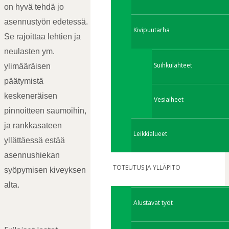
on hyvä tehdä jo
asennustyön edetessä.
Kivipuutarha
Se rajoittaa lehtien ja
neulasten ym.
Suihkulähteet
ylimääräisen
päätymistä
keskeneräisen
Vesiaiheet
pinnoitteen saumoihin,
ja rankkasateen
Leikkialueet
yllättäessä estää
asennushiekan
TOTEUTUS JA YLLÄPITO
syöpymisen kiveyksen
alta.
Alustavat työt