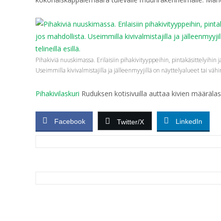
Pihakiviä nuuskimassa. Erilaisiin pihakivityyppeihin, pintakäsittelyihin 
Useimmilla kivivalmistajilla ja jälleenmyyjillä on näyttelyalueet tai vähint
Pihakivilaskuri
Ruduksen kotisivuilla auttaa kivien määräla
Facebook
LinkedIn
Twitter/X
Post