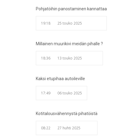
Pohjatöihin panostaminen kannattaa
19:18
25 touko 2025
Millainen muurikivi meidän pihalle ?
18:36
13 touko 2025
Kaksi etupihaa autoileville
17:49
06 touko 2025
Kotitalousvähennystä pihatöistä
08:22
27 huhti 2025