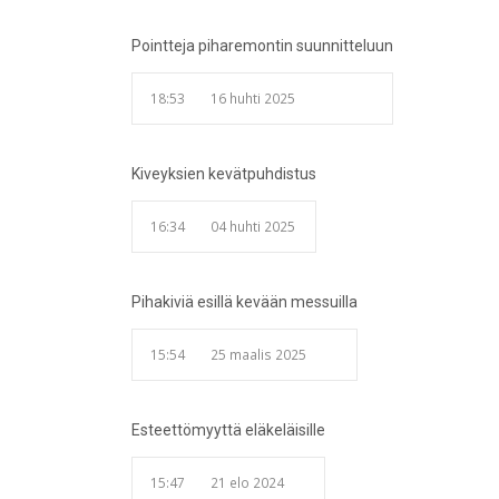
Pointteja piharemontin suunnitteluun
18:53
16 huhti 2025
Kiveyksien kevätpuhdistus
16:34
04 huhti 2025
Pihakiviä esillä kevään messuilla
15:54
25 maalis 2025
Esteettömyyttä eläkeläisille
15:47
21 elo 2024