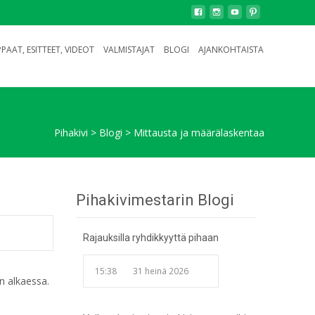
PAAT, ESITTEET, VIDEOT
VALMISTAJAT
BLOGI
AJANKOHTAISTA
Pihakivi
>
Blogi
>
Mittausta ja määrälaskentaa
Pihakivimestarin Blogi
Rajauksilla ryhdikkyyttä pihaan
15:38
31 heinä 2026
ön alkaessa.