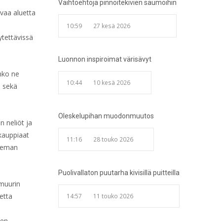
Vaihtoehtoja pinnoitekivien saumoihin
avaa aluetta
10:59
27 kesä 2026
tettävissä
Luonnon inspiroimat värisävyt
onko ne
10:44
10 kesä 2026
ä sekä
Oleskelupihan muodonmuutos
 neliöt ja
 kauppiaat
11:16
28 touko 2026
hieman
Puolivallaton puutarha kivisillä puitteilla
 muurin
etta
14:57
11 touko 2026
en.