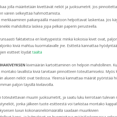
a jolla määritetään kivettävät neliöt ja juoksumetrit. Jos pinnoitett
n eri värein selkeyttää hahmottamista.
n merkkaaminen paikanpäällä maastoon helpottavat laskentaa. Jos käy
menekki mahdollista laskea jopa pelkän paperin perusteella.
 runsaasti faktatietoa eri kivityypeistä: minkä kokoisia kivet ovat, palj
aljonko kiviä mahtuu kuormalavalle jne. Esitteitä kannattaa hyödyntä
ien esitteet löydät
täältä
IHAKIVEYKSEN
kivimäärän kartoittaminen on helpoin mahdollinen. Kun
ä montako lavallista kiviä tarvitaan pinnoitteen toteuttamiseksi. Myös
än alueen neliöt ovat tiedossa. Yleensä kannattaa määrät pyöristää 
mman paljon täysillä kivilavoilla.
toteutettavan muurin juoksumetrit, ja saatu luku kerrotaan tulevan
tyneliöt, jonka jälkeen tuote-esitteestä voi tarkistaa montako kappal
o kyseisen luvun kokonaisneliömäärällä saadaan muurikivien
olliset kansi- ja kulmakivet on huomioitava määrälaskennassa erikse