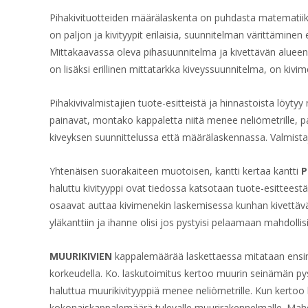
Pihakivituotteiden määrälaskenta on puhdasta matematiikka
on paljon ja kivityypit erilaisia, suunnitelman värittämine
Mittakaavassa oleva pihasuunnitelma ja kivettävän aluee
on lisäksi erillinen mittatarkka kiveyssuunnitelma, on kivi
Pihakivivalmistajien tuote-esitteistä ja hinnastoista löytyy
painavat, montako kappaletta niitä menee neliömetrille, p
kiveyksen suunnittelussa että määrälaskennassa. Valmistaj
Yhtenäisen suorakaiteen muotoisen, kantti kertaa kantti
P
haluttu kivityyppi ovat tiedossa katsotaan tuote-esitteest
osaavat auttaa kivimenekin laskemisessa kunhan kivettäv
yläkanttiin ja ihanne olisi jos pystyisi pelaamaan mahdollisi
MUURIKIVIEN
kappalemäärää laskettaessa mitataan ensin 
korkeudella. Ko. laskutoimitus kertoo muurin seinämän pys
haluttua muurikivityyppiä menee neliömetrille. Kun kerto
kokonaiskappalemäärä tulevalle muurirakennelmalle. Mahd