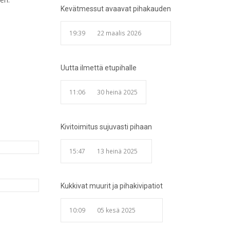
Kevätmessut avaavat pihakauden
19:39
22 maalis 2026
Uutta ilmettä etupihalle
11:06
30 heinä 2025
Kivitoimitus sujuvasti pihaan
15:47
13 heinä 2025
Kukkivat muurit ja pihakivipatiot
10:09
05 kesä 2025