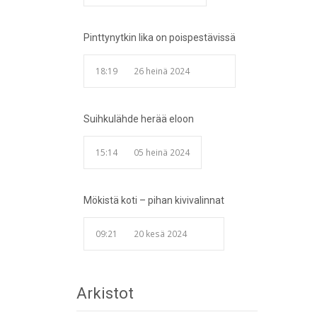
Pinttynytkin lika on poispestävissä
18:19
26 heinä 2024
Suihkulähde herää eloon
15:14
05 heinä 2024
Mökistä koti – pihan kivivalinnat
09:21
20 kesä 2024
Arkistot