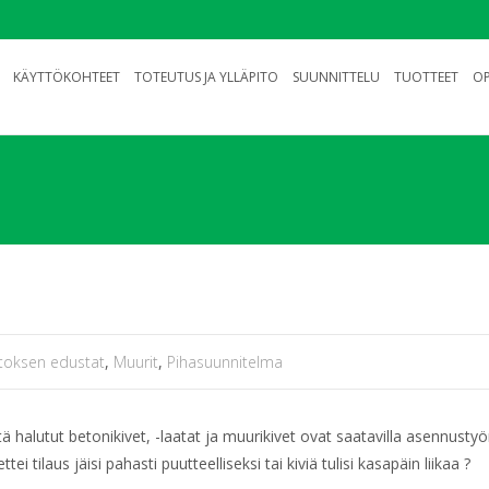
KÄYTTÖKOHTEET
TOTEUTUS JA YLLÄPITO
SUUNNITTELU
TUOTTEET
OP
katoksen edustat
,
Muurit
,
Pihasuunnitelma
tä halutut betonikivet, -laatat ja muurikivet ovat saatavilla asennusty
i tilaus jäisi pahasti puutteelliseksi tai kiviä tulisi kasapäin liikaa ?