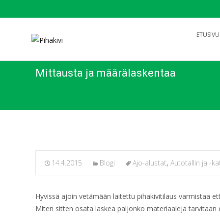
Search
ETUSIVU
for:
Mittausta ja määrälaskentaa
14.4.2015
Blogi
Ajo-alustat
,
Autotallin ja -
Hyvissä ajoin vetämään laitettu pihakivitilaus varmistaa et
Miten sitten osata laskea paljonko materiaaleja tarvitaan ette