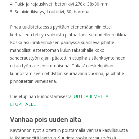
4. Tuki- ja rajauskivet, betonikivi 278x138x80 mm
5. Seinivierikiveys, Louhikivi, 80, harmaa
Pihaa uudistettaessa pyritään etenemään niin ettei
kertaalleen tehtyä valmista pintaa tarvitse uudelleen rikkoa.
Koska asuinrakennuksen päädyssä sijaitseva pihatie
mahdollisti esteettömän kulun takapihalle koko
saneeraustyön ajan, päätettiin etupiha sisäänkäynteineen
ottaa työn alle ensimmäisenä. Taka-/ oleskelupihan
kunnostamiseen ryhdyttiin seuraavana vuonna, ja pihatie
pinnoitettiin viimeisenä.
Lue etupihan kunnostamisesta:
UUTTA ILMETTÄ
ETUPIHALLE
Vanhaa pois uuden alta
Käytännön työt aloitettiin poistamalla vanhaa kasvillisuutta
ja ikääntyneitä laattoja. Suurinta roolia raivaustyössä