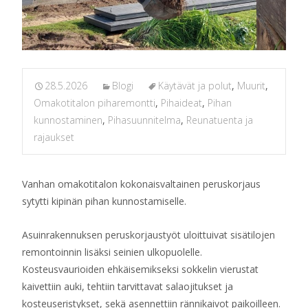
28.5.2026
Blogi
Käytävät ja polut
,
Muurit
,
Omakotitalon piharemontti
,
Pihaideat
,
Pihan
kunnostaminen
,
Pihasuunnitelma
,
Reunatuenta ja
rajaukset
Vanhan omakotitalon kokonaisvaltainen peruskorjaus
sytytti kipinän pihan kunnostamiselle.
Asuinrakennuksen peruskorjaustyöt uloittuivat sisätilojen
remontoinnin lisäksi seinien ulkopuolelle.
Kosteusvaurioiden ehkäisemikseksi sokkelin vierustat
kaivettiin auki, tehtiin tarvittavat salaojitukset ja
kosteuseristykset, sekä asennettiin rännikaivot paikoilleen.