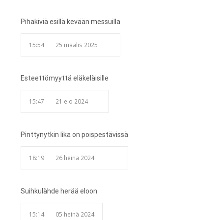
Pihakiviä esillä kevään messuilla
15:54
25 maalis 2025
Esteettömyyttä eläkeläisille
15:47
21 elo 2024
Pinttynytkin lika on poispestävissä
18:19
26 heinä 2024
Suihkulähde herää eloon
15:14
05 heinä 2024