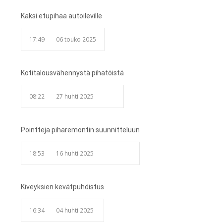
Kaksi etupihaa autoileville
17:49
06 touko 2025
Kotitalousvähennystä pihatöistä
08:22
27 huhti 2025
Pointteja piharemontin suunnitteluun
18:53
16 huhti 2025
Kiveyksien kevätpuhdistus
16:34
04 huhti 2025