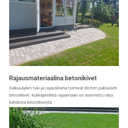
Rajausmateriaalina betonikivet
Kulkuväylien tuki-ja rajauskivinä toimivat 80:mm paksuisetl
betonikivet. Kukkapenkkiä rajaamaan on asennettu raita
kahdesta betonikivestä.