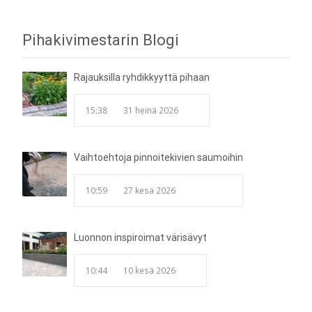
Post
Pihakivimestarin Blogi
navigation
Rajauksilla ryhdikkyyttä pihaan
15:38
31 heinä 2026
Vaihtoehtoja pinnoitekivien saumoihin
10:59
27 kesä 2026
Luonnon inspiroimat värisävyt
10:44
10 kesä 2026