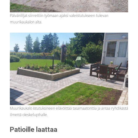
Päivänliljat siirrettiin työmaan ajaksi valeistutukseen tulevan
muurikaukalon alta.
Muurikaukalo istutuksineen elävöittää tasamaatonttia ja antaa ryhdikästä
ilmettä oleskelupihalle.
Patioille laattaa