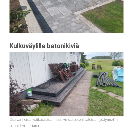
Kulkuväylille betonikiviä
Osa vanhoista kotikutoisista massiivisista betonilaatoista hyödynnettiin
portaiden alustana.