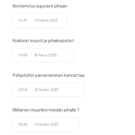
Kivitoimitus sujuvasti pihaan
15:47
13 heinä 2025
Kukkivat muurit ja pihakivipatiot
10:09
05 kesä 2025
Pohjatöihin panostaminen kannattaa
19:18
25 touko 2025
Millainen muurikivi meidän pihalle ?
18:36
13 touko 2025