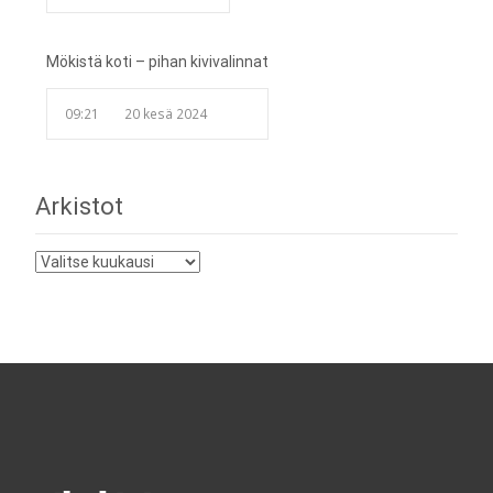
Mökistä koti – pihan kivivalinnat
09:21
20 kesä 2024
Arkistot
Arkistot