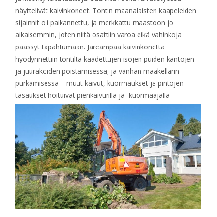
näyttelivät kaivinkoneet. Tontin maanalaisten kaapeleiden
sijainnit oli paikannettu, ja merkkattu maastoon jo
aikaisemmin, joten niitä osattiin varoa eikä vahinkoja
päässyt tapahtumaan. Järeämpää kaivinkonetta
hyödynnettiin tontilta kaadettujen isojen puiden kantojen
ja juurakoiden poistamisessa, ja vanhan maakellarin
purkamisessa – muut kaivut, kuormaukset ja pintojen
tasaukset hoituivat pienkaivurilla ja -kuormaajalla.