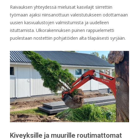
Raivauksen yhteydessä mieluisat kasvilajit siirrettiin
työmaan ajaksi niinsanottuun valeistutukseen odottamaan
uusien kasvualustojen valmistumista ja uudelleen
istuttamista. Ulkorakennuksen puinen rappuelemetti
puolestaan nostettiin pohjatöiden alta tilapäisesti syrjään.
Kiveyksille ja muurille routimattomat