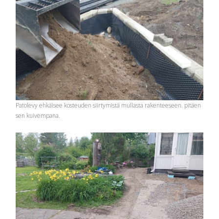
Patolevy ehkäisee kosteuden siirtymistä mullasta rakenteeseen. pitäen
sen kuivempana.