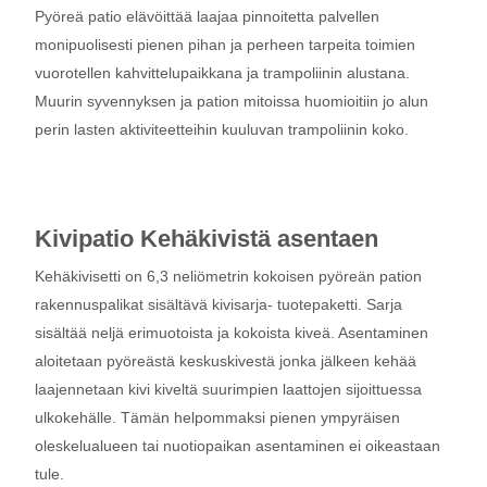
Pyöreä patio elävöittää laajaa pinnoitetta palvellen
monipuolisesti pienen pihan ja perheen tarpeita toimien
vuorotellen kahvittelupaikkana ja trampoliinin alustana.
Muurin syvennyksen ja pation mitoissa huomioitiin jo alun
perin lasten aktiviteetteihin kuuluvan trampoliinin koko.
Kivipatio Kehäkivistä asentaen
Kehäkivisetti on 6,3 neliömetrin kokoisen pyöreän pation
rakennuspalikat sisältävä kivisarja- tuotepaketti. Sarja
sisältää neljä erimuotoista ja kokoista kiveä. Asentaminen
aloitetaan pyöreästä keskuskivestä jonka jälkeen kehää
laajennetaan kivi kiveltä suurimpien laattojen sijoittuessa
ulkokehälle. Tämän helpommaksi pienen ympyräisen
oleskelualueen tai nuotiopaikan asentaminen ei oikeastaan
tule.