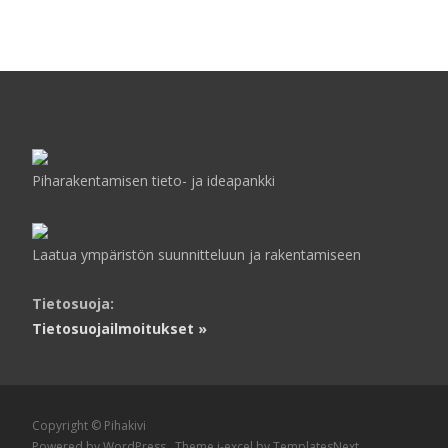
Piharakentamisen tieto- ja ideapankki
Laatua ympäristön suunnitteluun ja rakentamiseen
Tietosuoja:
Tietosuojailmoitukset »
Copyright © Pihakivi
Powered by WordPress
, Theme
i-excel
by TemplatesNext.