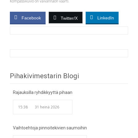
Kompassikuvio on vaivannäön väärti.
Facebook
LinkedIn
Twitter/X
Post
Pihakivimestarin Blogi
navigation
Rajauksilla ryhdikkyyttä pihaan
15:38
31 heinä 2026
Vaihtoehtoja pinnoitekivien saumoihin