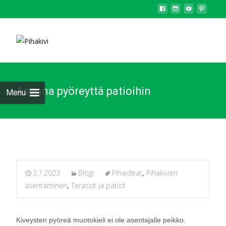
Asenna pyöreyttä patioihin
Menu
3.7.2023
Blogi
Pihaideat
,
Pihakivien
asentaminen
,
Terassit ja patiot
Kiveysten pyöreä muotokieli ei ole asentajalle peikko.