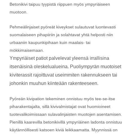
Betonikivi taipuu tyypistä riippuen myös ympyriäiseen
muotoon.
Pehmeälinjaiset pyöreät kiveykset sulautuvat luontevasti
suomalaiseen pihapiiriin ja solahtavat yhtä helposti niin
urbaaniin kaupunkipihaan kuin maalais- tai
mökkimaisemaan.
Ympyriäiset patiot palvelevat yleensä irrallisina
itsenäisinä oleskelualueina. Puoliympyrän muotoiset
kiviterassit rajoittuvat useimmiten rakennukseen tai
johonkin muuhun kiinteään rakenteeseen.
Pyöreän kivipation tekeminen onnistuu myös tee-se-itse
piharakentajalta, sillä kivivalmistajat ovat huomioineet
tuotevalikoimissaan sulavalinjaisten muotojen asentamisen.
Pienillä kaarevilla betonikivillä ympyriäinen ladonta onnistuu
käytännöllisesti katsoen kiviä leikkaamatta. Myynnissä on