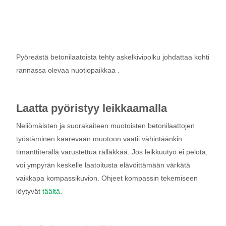
Pyöreästä betonilaatoista tehty askelkivipolku johdattaa kohti
rannassa olevaa nuotiopaikkaa .
Laatta pyöristyy leikkaamalla
Neliömäisten ja suorakaiteen muotoisten betonilaattojen
työstäminen kaarevaan muotoon vaatii vähintäänkin
timanttiterällä varustettua rälläkkää. Jos leikkuutyö ei pelota,
voi ympyrän keskelle laatoitusta elävöittämään värkätä
vaikkapa kompassikuvion. Ohjeet kompassin tekemiseen
löytyvät
täältä
.