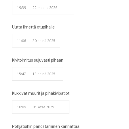
19:39
22 maalis 2026
Uutta ilmettä etupihalle
11:06
30 heinä 2025
Kivitoimitus sujuvasti pihaan
15:47
13 heinä 2025
Kukkivat muurit ja pihakivipatiot
10:09
05 kesä 2025
Pohjatöihin panostaminen kannattaa