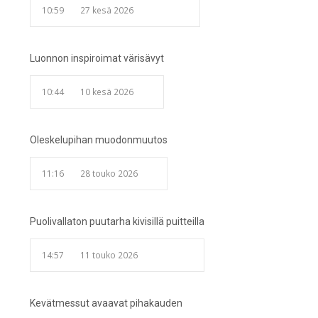
10:59
27 kesä 2026
Luonnon inspiroimat värisävyt
10:44
10 kesä 2026
Oleskelupihan muodonmuutos
11:16
28 touko 2026
Puolivallaton puutarha kivisillä puitteilla
14:57
11 touko 2026
Kevätmessut avaavat pihakauden