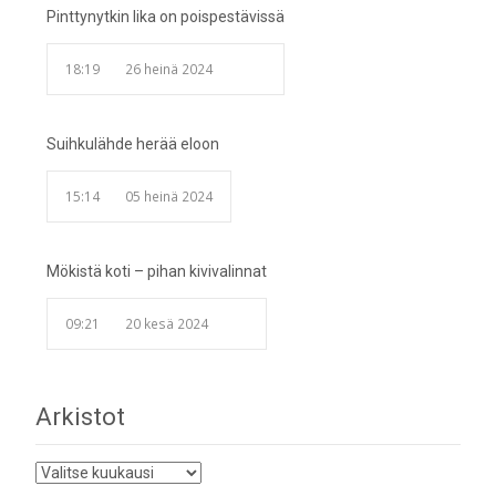
Pinttynytkin lika on poispestävissä
18:19
26 heinä 2024
Suihkulähde herää eloon
15:14
05 heinä 2024
Mökistä koti – pihan kivivalinnat
09:21
20 kesä 2024
Arkistot
Arkistot