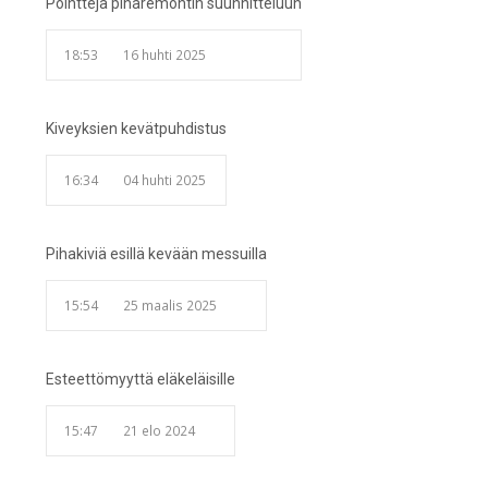
Pointteja piharemontin suunnitteluun
18:53
16 huhti 2025
Kiveyksien kevätpuhdistus
16:34
04 huhti 2025
Pihakiviä esillä kevään messuilla
15:54
25 maalis 2025
Esteettömyyttä eläkeläisille
15:47
21 elo 2024