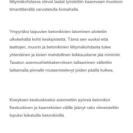
liittymäkohdassa olevat laatat työstettiin kaarevaan muotoon
timanttiterällä varustetulla kivisahalla.
Ympyräksi taipuvien betonikivien latominen aloitetiin
ulkokehältä kohti keskipistettä. Tämä sen vuoksi että
laattojen, muurin ja betonikivien liittymäkohdasta tulee
yhtenäinen ja kivien mahdollinen leikkaustarve jää minimiin.
Tasatun asennushiekkakerroksen tallaaminen vältettiin
laittamalla pinnalle routaeristelevyt joiden päällä kulkea.
Kiveyksen keskuskiveksi asennettiin pyöreä betonikivi.
Keskuskiven ja kaarrekivien välille jäänyt rako viimeisteltiin
lopuksi leikatuilla betonikivillä.