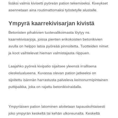
lisäksi valmis kivisetti pyöreän pation tekemiseksi. Kiveykset
asennetaan aina routimattomaksi työstetylle alustalle.
Ympyrä kaarrekivisarjan kivistä
Betonisten pihakivien tuotevalikoimasta löytyy ns.
kaarrekivisarjoja, joissa pienten erikokoisten betonikivien
avulla on helppo latoa pyöreää pinnoitetta. Tuotteiden nimet
ja koot vaihtelevat hieman valmistajasta riippuen.
Laajahko pyöreä kivipatio sijaitsee yleensä irrallisena
oleskelualueena. Kuvassa olevan pation jatkeeksi on
sijoitettu isännän harrastusta palveleva keinonurmipintainen
puttipaikka, joka on rajattu betonikiviraidalla.
Ympyriäisen pation latominen aloitetaan tapauskohtaisesti
joko ympyrän keskeltä tai kehän ulkoreunalta. Keskeltä