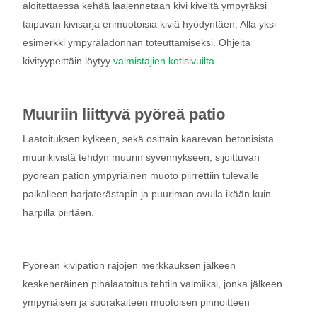
aloitettaessa kehää laajennetaan kivi kiveltä ympyräksi
taipuvan kivisarja erimuotoisia kiviä hyödyntäen. Alla yksi
esimerkki ympyräladonnan toteuttamiseksi. Ohjeita
kivityypeittäin löytyy
valmistajien kotisivuilta
.
Muuriin liittyvä pyöreä patio
Laatoituksen kylkeen, sekä osittain kaarevan betonisista
muurikivistä tehdyn muurin syvennykseen, sijoittuvan
pyöreän pation ympyriäinen muoto piirrettiin tulevalle
paikalleen harjaterästapin ja puuriman avulla ikään kuin
harpilla piirtäen.
Pyöreän kivipation rajojen merkkauksen jälkeen
keskeneräinen pihalaatoitus tehtiin valmiiksi, jonka jälkeen
ympyriäisen ja suorakaiteen muotoisen pinnoitteen