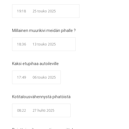
19:18
25 touko 2025
Millainen muurikivi meidän pihalle ?
18:36
13 touko 2025
Kaksi etupihaa autoileville
17:49
06 touko 2025
Kotitalousvähennystä pihatöistä
08:22
27 huhti 2025