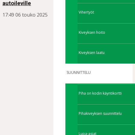
autoileville
Vihertyöt
17:49
06 touko 2025
Kiveyksen hoito
Kiveyksen laatu
SUUNNITTELU
Piha on kodin käyntikortti
Pihakiveyksen suunnittelu
Lupa-asiat