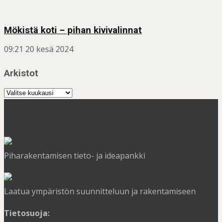
Mökistä koti – pihan kivivalinnat
09:21
20 kesä 2024
Arkistot
Arkistot
Piharakentamisen tieto- ja ideapankki
Laatua ympäristön suunnitteluun ja rakentamiseen
Tietosuoja: