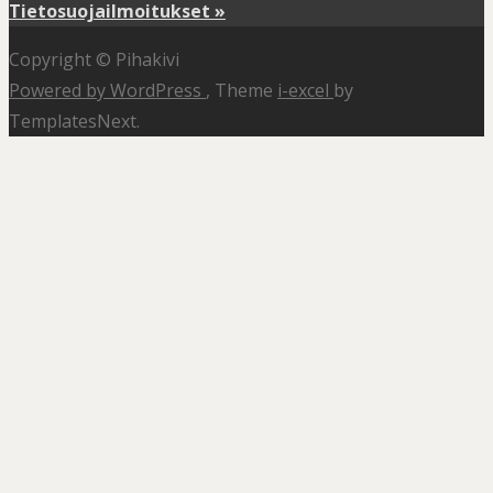
Tietosuojailmoitukset »
Copyright © Pihakivi
Powered by WordPress
, Theme
i-excel
by
TemplatesNext.