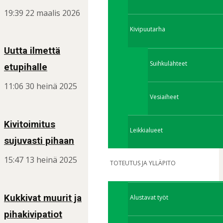
19:39
22 maalis 2026
Kivipuutarha
Uutta ilmettä
Suihkulähteet
etupihalle
11:06
30 heinä 2025
Vesiaiheet
Kivitoimitus
Leikkialueet
sujuvasti pihaan
15:47
13 heinä 2025
TOTEUTUS JA YLLÄPITO
Kukkivat muurit ja
Alustavat työt
pihakivipatiot