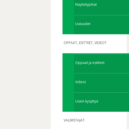
Näyttelypihat
Uutuudet
OPPAAT, ESITTEET, VIDEOT
Oppaat ja esitteet
Videot
Usein kysyttyä
VALMISTAJAT