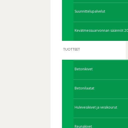
Suunnittelupalvelut
Kevätmessuarvonnan säännöt 2
TUOTTEET
Betonikivet
Betonilaatat
Hulevesikivet ja vesikourut
Reunakivet