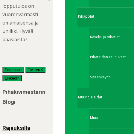
lopputulos on
vuorenvarmasti
Pihapolut
omanlaisensa ja
uniikki. Hyvää
Kävely- ja pihatiet
pääsiäistä !
Pihateiden reunukset
Facebook
Twitter/X
Sisäänkäynti
LinkedIn
Post
Pihakivimestarin
Muurit ja aidat
navigation
Blogi
Muurit
Rajauksilla