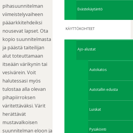
pihasuunnitelman
Evästekäytäntö
viimeistelyvaiheen
pääarkkitehdeiksi
KÄYTTÖKOHTEET
nousevat lapset. Ota
kopio suunnitelmasta
ja päästä taiteilijan
Ajo-alustat
alut toteuttamaan
itseään värikynin tai
Autokatos
vesivärein. Voit
halutessasi myös
tulostaa alla olevan
Autotallin edusta
pihapiirroksen
väritettäväksi. Värit
Luiskat
herättävät
mustavalkoisen
Pysäköinti
suunnitelman eloon ja