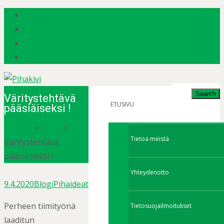
Search
Väritystehtävä
for:
ETUSIVU
pääsiäiseksi !
Pihakivi
>
Blogi
>
Tietoa meistä
Väritystehtävä
pääsiäiseksi !
Yhteydenotto
9.4.2020
Blogi
Pihaideat
Perheen tiimityönä
Tietosuojailmoitukset
laaditun