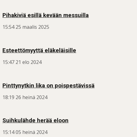
Pihakiviä esillä kevään messuilla
15:54
25 maalis 2025
Esteettömyyttä eläkeläisille
15:47
21 elo 2024
Pinttynytkin lika on poispestävissä
18:19
26 heinä 2024
Suihkulähde herää eloon
15:14
05 heinä 2024