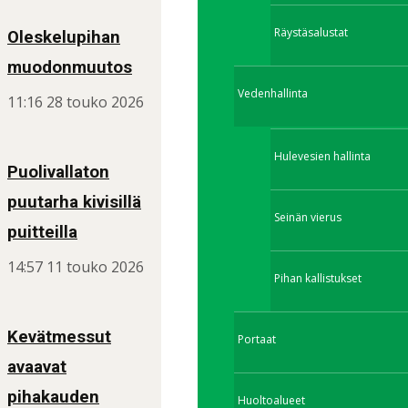
Räystäsalustat
Oleskelupihan
muodonmuutos
Vedenhallinta
11:16
28 touko 2026
Hulevesien hallinta
Puolivallaton
puutarha kivisillä
Seinän vierus
puitteilla
14:57
11 touko 2026
Pihan kallistukset
Kevätmessut
Portaat
avaavat
pihakauden
Huoltoalueet