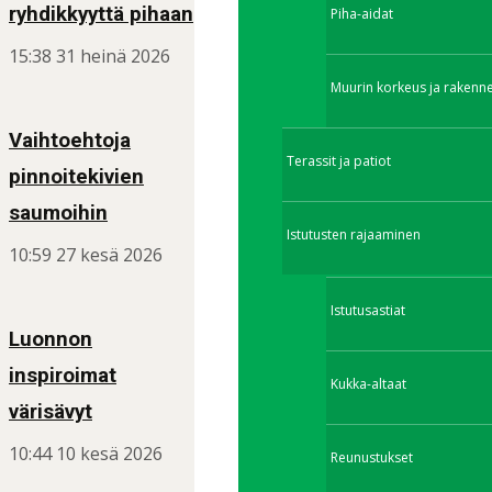
ryhdikkyyttä pihaan
Piha-aidat
15:38
31 heinä 2026
Muurin korkeus ja rakenn
Vaihtoehtoja
Terassit ja patiot
pinnoitekivien
saumoihin
Istutusten rajaaminen
10:59
27 kesä 2026
Istutusastiat
Luonnon
inspiroimat
Kukka-altaat
värisävyt
10:44
10 kesä 2026
Reunustukset