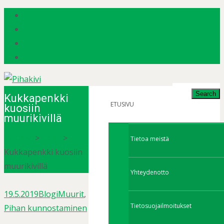
Search
Kukkapenkki
for:
ETUSIVU
kuosiin
muurikivillä
Pihakivi
>
Blogi
>
Tietoa meistä
Kukkapenkki kuosiin
muurikivillä
Yhteydenotto
19.5.2019
Blogi
Muurit
,
Tietosuojailmoitukset
Pihan kunnostaminen