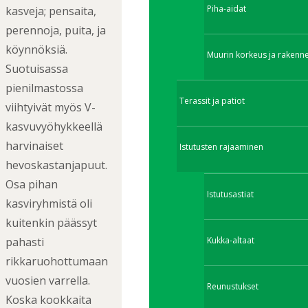
Piha-aidat
kasveja; pensaita,
perennoja, puita, ja
köynnöksiä.
Muurin korkeus ja rakenn
Suotuisassa
pienilmastossa
Terassit ja patiot
viihtyivät myös V-
kasvuvyöhykkeellä
harvinaiset
Istutusten rajaaminen
hevoskastanjapuut.
Osa pihan
Istutusastiat
kasviryhmistä oli
kuitenkin päässyt
pahasti
Kukka-altaat
rikkaruohottumaan
vuosien varrella.
Reunustukset
Koska kookkaita