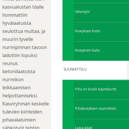
kasvualustan tilalle
Vihertyöt
hommattiin
hyvälaatuista
seulottua multaa, ja
Kiveyksen hoito
muurin tyvelle
nurmipinnan tasoon
Kiveyksen laatu
ladottiin lopuksi
reunus
SUUNNITTELU
betonilaatoista
nurmikon
leikkaamisen
Piha on kodin käyntikortti
helpottamiseksi.
Kasviryhmän keskelle
Pihakiveyksen suunnittelu
tulevien kiinteiden
pihavalaisimien
sähkötyöt tehtiin
Lupa-asiat