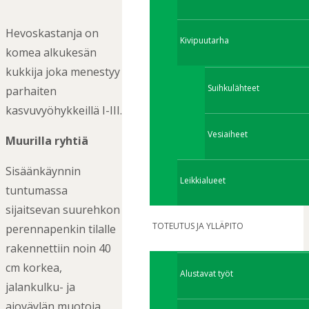
Hevoskastanja on
Kivipuutarha
komea alkukesän
kukkija joka menestyy
Suihkulähteet
parhaiten
kasvuvyöhykkeillä I-III.
Vesiaiheet
Muurilla ryhtiä
Sisäänkäynnin
Leikkialueet
tuntumassa
sijaitsevan suurehkon
TOTEUTUS JA YLLÄPITO
perennapenkin tilalle
rakennettiin noin 40
cm korkea,
Alustavat työt
jalankulku- ja
ajoväylän muotoja