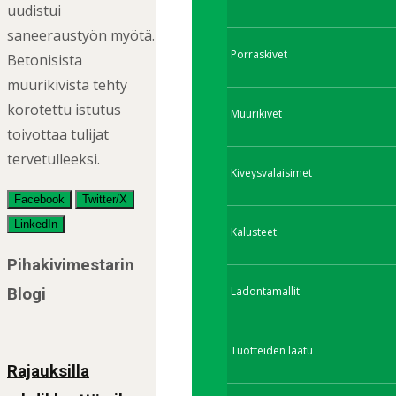
uudistui
saneeraustyön myötä.
Porraskivet
Betonisista
muurikivistä tehty
korotettu istutus
Muurikivet
toivottaa tulijat
tervetulleeksi.
Kiveysvalaisimet
Facebook
Twitter/X
LinkedIn
Kalusteet
Post
Pihakivimestarin
navigation
Ladontamallit
Blogi
Tuotteiden laatu
Rajauksilla