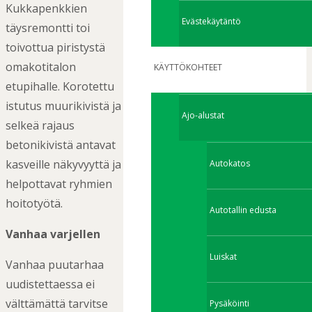
Kukkapenkkien
Evästekäytäntö
täysremontti toi
toivottua piristystä
omakotitalon
KÄYTTÖKOHTEET
etupihalle. Korotettu
istutus muurikivistä ja
Ajo-alustat
selkeä rajaus
betonikivistä antavat
kasveille näkyvyyttä ja
Autokatos
helpottavat ryhmien
hoitotyötä.
Autotallin edusta
Vanhaa varjellen
Luiskat
Vanhaa puutarhaa
uudistettaessa ei
välttämättä tarvitse
Pysäköinti