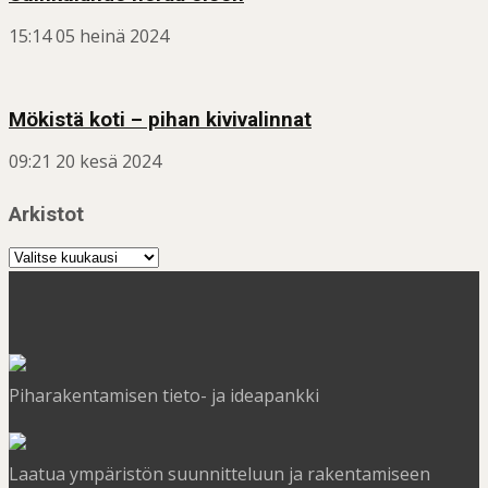
15:14
05 heinä 2024
Mökistä koti – pihan kivivalinnat
09:21
20 kesä 2024
Arkistot
Arkistot
Piharakentamisen tieto- ja ideapankki
Laatua ympäristön suunnitteluun ja rakentamiseen