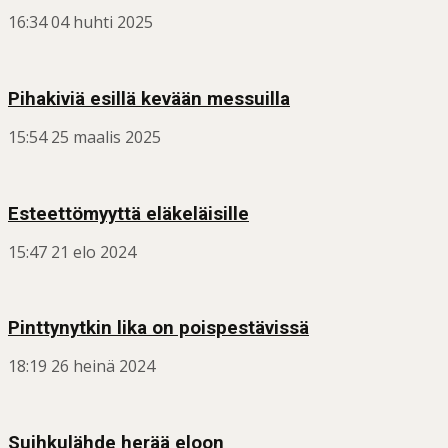
16:34
04 huhti 2025
Pihakiviä esillä kevään messuilla
15:54
25 maalis 2025
Esteettömyyttä eläkeläisille
15:47
21 elo 2024
Pinttynytkin lika on poispestävissä
18:19
26 heinä 2024
Suihkulähde herää eloon