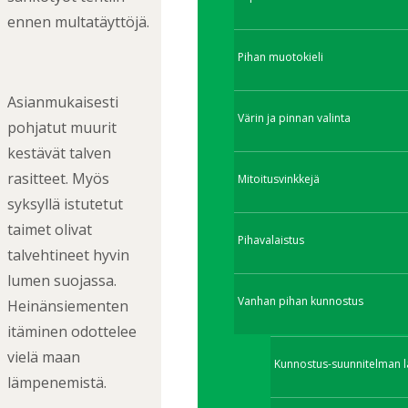
ennen multatäyttöjä.
Pihan muotokieli
Asianmukaisesti
Värin ja pinnan valinta
pohjatut muurit
kestävät talven
rasitteet. Myös
Mitoitusvinkkejä
syksyllä istutetut
taimet olivat
Pihavalaistus
talvehtineet hyvin
lumen suojassa.
Vanhan pihan kunnostus
Heinänsiementen
itäminen odottelee
vielä maan
Kunnostus-suunnitelman l
lämpenemistä.