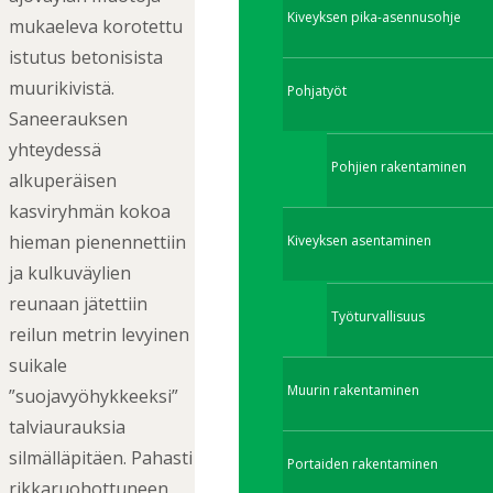
Kiveyksen pika-asennusohje
mukaeleva korotettu
istutus betonisista
muurikivistä.
Pohjatyöt
Saneerauksen
yhteydessä
Pohjien rakentaminen
alkuperäisen
kasviryhmän kokoa
hieman pienennettiin
Kiveyksen asentaminen
ja kulkuväylien
reunaan jätettiin
Työturvallisuus
reilun metrin levyinen
suikale
Muurin rakentaminen
”suojavyöhykkeeksi”
talviaurauksia
silmälläpitäen. Pahasti
Portaiden rakentaminen
rikkaruohottuneen