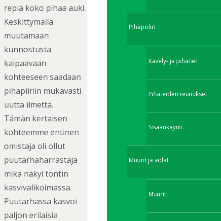
repiä koko pihaa auki.
Keskittymällä
Pihapolut
muutamaan
kunnostusta
Kävely- ja pihatiet
kaipaavaan
kohteeseen saadaan
pihapiiriin mukavasti
Pihateiden reunukset
uutta ilmettä.
Tämän kertaisen
Sisäänkäynti
kohteemme entinen
omistaja oli ollut
puutarhaharrastaja
Muurit ja aidat
mikä näkyi tontin
kasvivalikoimassa.
Muurit
Puutarhassa kasvoi
paljon erilaisia