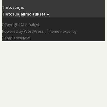
Tietosuoja:
Tietosuojailmoitukset »
Copyright © Pihakivi
Powered by WordPress
, Theme
i-excel
by
TemplatesNext.