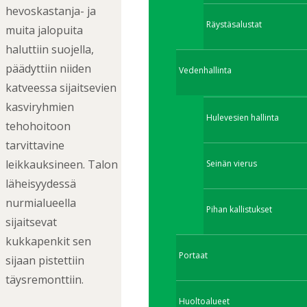
hevoskastanja- ja
Räystäsalustat
muita jalopuita
haluttiin suojella,
päädyttiin niiden
Vedenhallinta
katveessa sijaitsevien
kasviryhmien
Hulevesien hallinta
tehohoitoon
tarvittavine
leikkauksineen. Talon
Seinän vierus
läheisyydessä
nurmialueella
Pihan kallistukset
sijaitsevat
kukkapenkit sen
Portaat
sijaan pistettiin
täysremonttiin.
Huoltoalueet