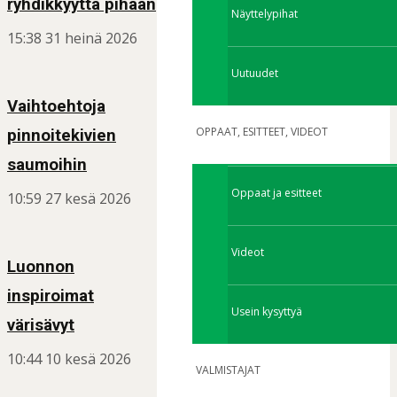
ryhdikkyyttä pihaan
Näyttelypihat
15:38
31 heinä 2026
Uutuudet
Vaihtoehtoja
OPPAAT, ESITTEET, VIDEOT
pinnoitekivien
saumoihin
Oppaat ja esitteet
10:59
27 kesä 2026
Videot
Luonnon
inspiroimat
Usein kysyttyä
värisävyt
10:44
10 kesä 2026
VALMISTAJAT