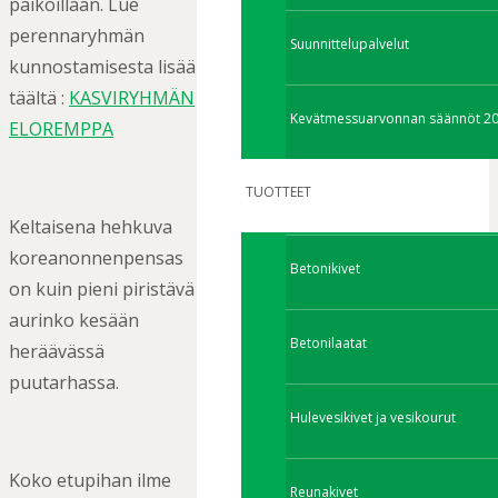
paikoillaan. Lue
perennaryhmän
Suunnittelupalvelut
kunnostamisesta lisää
täältä :
KASVIRYHMÄN
Kevätmessuarvonnan säännöt 2
ELOREMPPA
TUOTTEET
Keltaisena hehkuva
koreanonnenpensas
Betonikivet
on kuin pieni piristävä
aurinko kesään
Betonilaatat
heräävässä
puutarhassa.
Hulevesikivet ja vesikourut
Koko etupihan ilme
Reunakivet