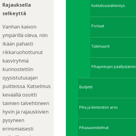
Rajauksella
Kotitalousvähennys
selkeyttä
Vanhan kaivon
Portaat
ympärillä oleva, niin
ikään pahasti
Tukimuurit
rikkaruohottunut
kasviryhmä
Pihapintojen päällystämin
kunnostettiin
syysistutusajan
puitteissa. Katselmus
Budjetti
keväällä osoitti
taimien talvehtineen
Piha ja kiinteistön arvo
hyvin ja rajauskivien
pysyneen
Pihasuunnitelmat
erinomaisesti