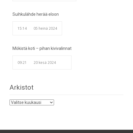
Suihkulähde herää eloon
15:14
05 heinä 2024
Mökistä koti – pihan kivivalinnat
09:21
20 kesä 2024
Arkistot
Arkistot