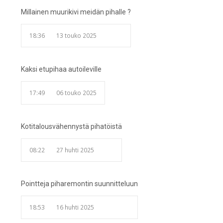
Millainen muurikivi meidän pihalle ?
18:36
13 touko 2025
Kaksi etupihaa autoileville
17:49
06 touko 2025
Kotitalousvähennystä pihatöistä
08:22
27 huhti 2025
Pointteja piharemontin suunnitteluun
18:53
16 huhti 2025