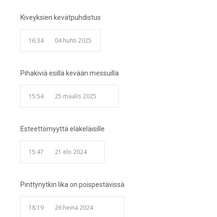
Kiveyksien kevätpuhdistus
16:34
04 huhti 2025
Pihakiviä esillä kevään messuilla
15:54
25 maalis 2025
Esteettömyyttä eläkeläisille
15:47
21 elo 2024
Pinttynytkin lika on poispestävissä
18:19
26 heinä 2024