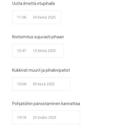
Uutta ilmettä etupihalle
11:06
30 heinä 2025
Kivitoimitus sujuvasti pihaan
15:47
13 heinä 2025
Kukkivat muurit ja pihakivipatiot
10:09
05 kesä 2025
Pohjatöihin panostaminen kannattaa
19:18
25 touko 2025