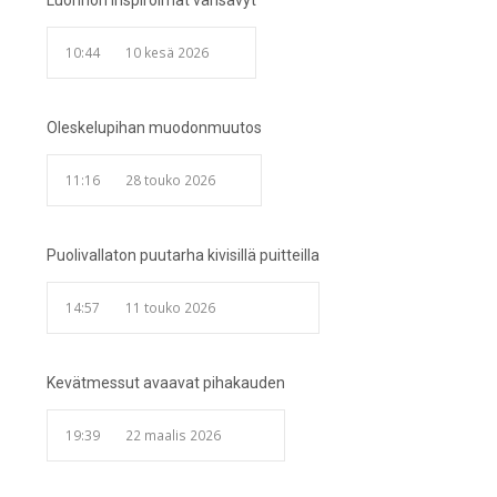
Luonnon inspiroimat värisävyt
10:44
10 kesä 2026
Oleskelupihan muodonmuutos
11:16
28 touko 2026
Puolivallaton puutarha kivisillä puitteilla
14:57
11 touko 2026
Kevätmessut avaavat pihakauden
19:39
22 maalis 2026