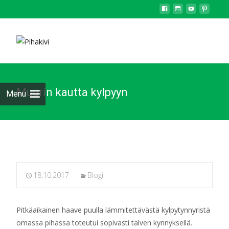
Muurin kautta kylpyyn
Menu
18.10.2017
Blogi
Pitkäaikainen haave puulla lämmitettävästä kylpytynnyristä
omassa pihassa toteutui sopivasti talven kynnyksellä.