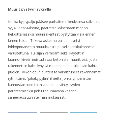
Muurit pystyyn syksyllä
Koska kylpypalju pääsee parhaiten oikeuksiinsa raikkaina
syys- ja talvi-iltoina, päätettiin kylpemään menon
helpottamiseksi muurirakenteet pystyttää vielä ennen
lumen tuloa. Tukeva askelma paljuun syntyi
lohkopintaisesta muurikivestä puisella lankkukannella
varustettuna. Tulisijan verhoamiseksi käytettiin
luonnonkiveä muistuttavaa betonista muurikiveä, josta
rakennettiin kaksi lyhyttä muurinpätkää tulipesän kahta
puolen. Viikonlopun puitteissa valmistuneet rakennelmat
rytmittävät ”pihakylpylän” ilmettä jonka ympäristön
kunnostaminen toimivuuden ja viihtyisyyden
parantamiseksi jatkuu seuraavana kesänä
saneeraussuunnitelman mukaisesti.