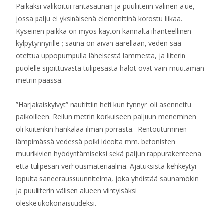
Paikaksi valikoitui rantasaunan ja puuliiterin välinen alue,
jossa palju ei yksinäisenä elementtinä korostu liikaa.
Kyseinen paikka on myös käytön kannalta ihanteellinen
kylpytynnyrille ; sauna on aivan äärellään, veden saa
otettua uppopumpulla läheisestä lammesta, ja liiterin
puolelle sijoittuvasta tulipesästä halot ovat vain muutaman
metrin päässä.
”Harjakaiskylvyt” nautittiin heti kun tynnyri oli asennettu
paikoilleen. Reilun metrin korkuiseen paljuun meneminen
oli kuitenkin hankalaa ilman porrasta. Rentoutuminen
lämpimässä vedessä poiki ideoita mm. betonisten
muurikivien hyödyntämiseksi sekä paljun rappurakenteena
että tulipesän verhousmateriaalina. Ajatuksista kehkeytyi
lopulta saneeraussuunnitelma, joka yhdistää saunamökin
ja puuliiterin välisen alueen viihtyisäksi
oleskelukokonaisuudeksi.