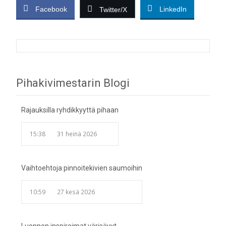
Facebook
LinkedIn
Twitter/X
Post
Pihakivimestarin Blogi
navigation
Rajauksilla ryhdikkyyttä pihaan
15:38
31 heinä 2026
Vaihtoehtoja pinnoitekivien saumoihin
10:59
27 kesä 2026