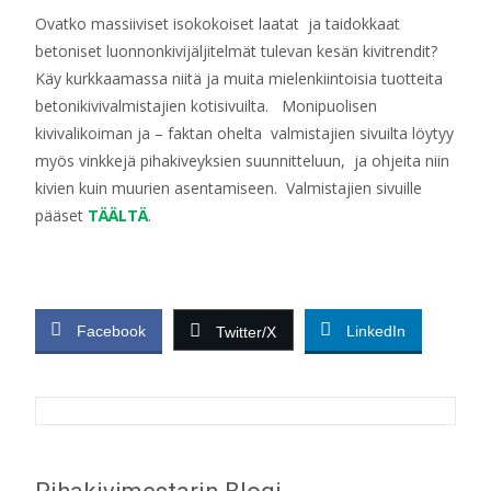
Ovatko massiiviset isokokoiset laatat ja taidokkaat
betoniset luonnonkivijäljitelmät tulevan kesän kivitrendit?
Käy kurkkaamassa niitä ja muita mielenkiintoisia tuotteita
betonikivivalmistajien kotisivuilta. Monipuolisen
kivivalikoiman ja – faktan ohelta valmistajien sivuilta löytyy
myös vinkkejä pihakiveyksien suunnitteluun, ja ohjeita niin
kivien kuin muurien asentamiseen. Valmistajien sivuille
pääset
TÄÄLTÄ
.
Facebook
LinkedIn
Twitter/X
Post