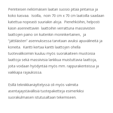
Perinteisen neliömäisen laatan suosio pitää pintansa ja
koko kasvaa. Isoilla, noin 70 cm x 70 cm laatoilla saadaan
katettua nopeasti suuriakin aloja. Pienehköihin, helposti
käsin asennettaviin laattoihin verrattuna massiivisten
laattojen paino on kuitenkin moninkertainen, ja
”jättiläisten” asennuksessa tarvitaan avuksi apuvälineitä ja
koneita. Kantti kertaa kantti laattojen ohella
tuotevalikoimiin kuuluu myös suorakaiteen muotoisia
laattoja sekä massiivisia lankkua muistuttavia laattoja,
joita voidaan hyödyntää myös mm. rappurakenteissa ja
vaikkapa rajauksissa.
Esillä tekniikkanäyttelyssä oli myös valmiita
asentajaystävällisiä tuotepaketteja esimerkiksi
suorakulmaisen istutusaltaan tekemiseen.