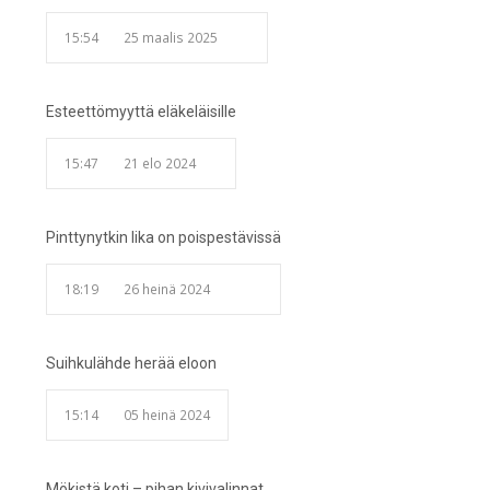
15:54
25 maalis 2025
Esteettömyyttä eläkeläisille
15:47
21 elo 2024
Pinttynytkin lika on poispestävissä
18:19
26 heinä 2024
Suihkulähde herää eloon
15:14
05 heinä 2024
Mökistä koti – pihan kivivalinnat