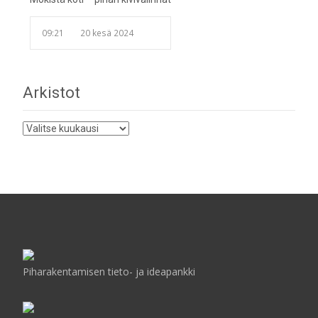
09:21
20 kesä 2024
Arkistot
Arkistot
Piharakentamisen tieto- ja ideapankki