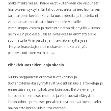
maksimilukemissa. Kaikki eivät kuitenkaan ole vaipuneet
horrokseen syksyllä. Eri tahot ovat ahkeroineet läpi talven
tarjotakseen kevään korvalla uusia ideoita ja tuotteita niin
viheralan ammattilaisille kuin suurelle yleisölle.
Viimeisimpiä visioita ja tuoreinta tietoa oli näytillä kuluvan
helmikuun puolessa välissä Jyväskylässä ammattilaisille
suunnatuilla Viherpäivillä ja – tekniikkanäyttelyssä.
Näytteilleasettajissa oli mukavasti mukana myös
pihakivituotteiden valmistajia.
Pihakivituotteiden laaja skaala
Suurin harppauksin etenevä tuotekehitys ja
tuotantotekniikka synnyttävät vuosittain uusia artikkeleja jo
ennestään laajaan pihakivivalikoimaan. Betonikivien ja -
laattojen moninaiset muodot ja värit tuovat elävyyttä
ladontoihin, ja erilaiset pintakäsittelyt antavat kivasti sekä
näköä että kitkaa liukkautta vastaan.