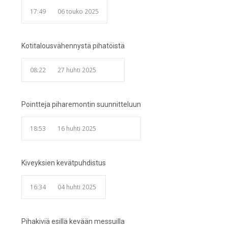
17:49
06 touko 2025
Kotitalousvähennystä pihatöistä
08:22
27 huhti 2025
Pointteja piharemontin suunnitteluun
18:53
16 huhti 2025
Kiveyksien kevätpuhdistus
16:34
04 huhti 2025
Pihakiviä esillä kevään messuilla