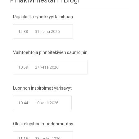
Pihakivimestarin Blogi
navigation
Rajauksilla ryhdikkyyttä pihaan
15:38
31 heinä 2026
Vaihtoehtoja pinnoitekivien saumoihin
10:59
27 kesä 2026
Luonnon inspiroimat värisävyt
10:44
10 kesä 2026
Oleskelupihan muodonmuutos
11:16
28 touko 2026