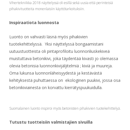
Vihertekniikka 2018 näyttelyssä oli esillä sekä uusia että perinteisiä
pihakivituotteita monenlaisiin käyttötarkoituksiin.
Inspiraatiota luonnosta
Luonto on vahvasti läsnä myös pihakivien
tuotekehittelyssä. Yksi näyttelyssä bongaamistani
uutuustuotteista oli pintaprofiloitu luonnonliuskekiveä
muistuttava betonikivi, joka täydentää kivasti jo olemassa
olevia betonisia luonnonkivijäljitelmiä ; kiviä ja muureja.
Oma lukunsa luonnonläheisyydestä ja kestävästä
kehityksestä puhuttaessa on ekologinen puukivi, jossa osa
betonikiviainesta on korvattu kierrätyspuukuidulla.
Suomalainen luonto inspiroi myös betonisten pihakivien tuotekehittelyä.
Tutustu tuotteisiin valmistajien sivuilla