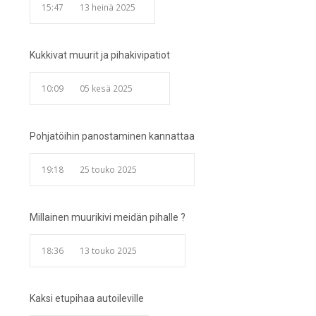
15:47
13 heinä 2025
Kukkivat muurit ja pihakivipatiot
10:09
05 kesä 2025
Pohjatöihin panostaminen kannattaa
19:18
25 touko 2025
Millainen muurikivi meidän pihalle ?
18:36
13 touko 2025
Kaksi etupihaa autoileville