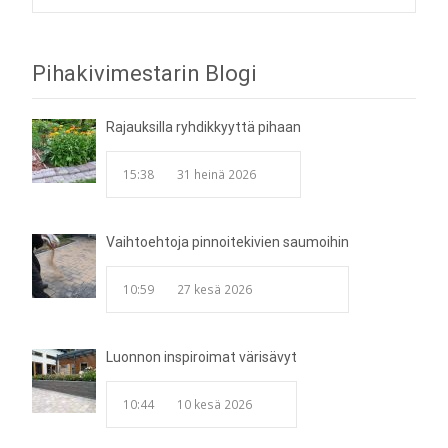
Post
Pihakivimestarin Blogi
navigation
Rajauksilla ryhdikkyyttä pihaan
15:38
31 heinä 2026
Vaihtoehtoja pinnoitekivien saumoihin
10:59
27 kesä 2026
Luonnon inspiroimat värisävyt
10:44
10 kesä 2026