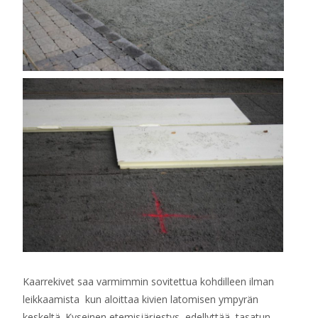
Kaarrekivet saa varmimmin sovitettua kohdilleen ilman
leikkaamista kun aloittaa kivien latomisen ympyrän
keskeltä. Kyseinen etemisjärjestys edellyttää tasatun