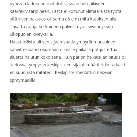
pyöreän ladonnan mahdollistavaan betonikiveen
kaarrekivisarjoineen. Tästä ei koitunut ylimääräistä työtä,
sillä kiven paksuus oli sama ( 6 cm) mitä katoksen alla.
Tasattu pohja korkoineen palveli myös syvennyksen
ulkopuolen kiveyksillä.
Haasteellista oli sen sijaan saada ympyränmuotoinen
kahvittelupatio osumaan oikealle paikalle pohjustettua
aluetta halutun kokoisena. Kun pation halkaisijan pituus oli
tiedossa, ympyrän keskipisteen sijainti määritettiin tarkasti
eri suunnista mitaten. Keskipiste merkattiin näkyviin
spraymaalilla.