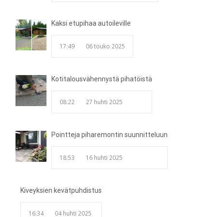
Kaksi etupihaa autoileville
17:49
06 touko 2025
Kotitalousvähennystä pihatöistä
08:22
27 huhti 2025
Pointteja piharemontin suunnitteluun
18:53
16 huhti 2025
Kiveyksien kevätpuhdistus
16:34
04 huhti 2025