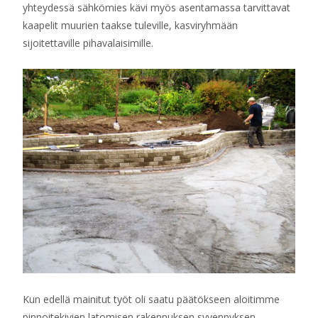
yhteydessä sähkömies kävi myös asentamassa tarvittavat
kaapelit muurien taakse tuleville, kasviryhmään
sijoitettaville pihavalaisimille.
Kun edellä mainitut työt oli saatu päätökseen aloitimme
pinnoitekivien latomisen rakennuksen syvennyksen