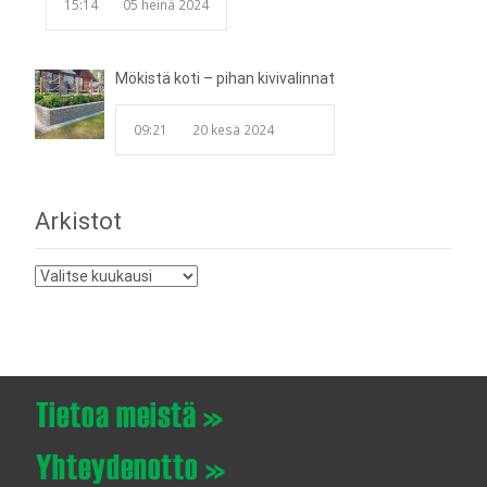
15:14
05 heinä 2024
Mökistä koti – pihan kivivalinnat
09:21
20 kesä 2024
Arkistot
Arkistot