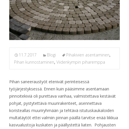
11.7.2017
Blogi
Pihakivien asentaminen
,
Pihan kunnostaminen
,
Viidenkympin piharemppa
Pihan saneeraustyöt etenivät perinteisessä
työjärjestyksessä. Ennen kuin pääsimme asentamaan
pinnoitekiviä oli purettava vanhaa, valmistettava kestävät
pohjat, pystytettävä muurirakenteet, asennettava
koristeallas muuriryhmään ja tehtävä istutuskaukaloiden
multatäytöt ettei valmiin pinnan päällä tarvitse enää liikkua
kasvualustoja kuskaten ja päällystettä liaten. Pohjausten