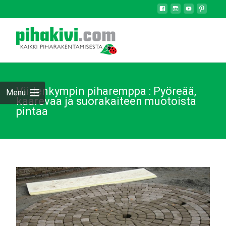
Viidenkympin piharemppa : Pyöreää,
Menu
kaarevaa ja suorakaiteen muotoista
pintaa