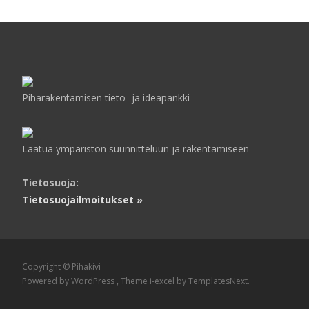
Piharakentamisen tieto- ja ideapankki
Laatua ympäristön suunnitteluun ja rakentamiseen
Tietosuoja:
Tietosuojailmoitukset »
Copyright © Pihakivi
Powered by WordPress
, Theme
i-excel
by TemplatesNext.