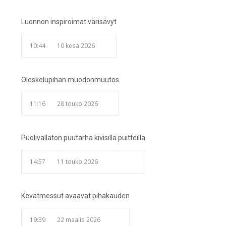
Luonnon inspiroimat värisävyt
10:44
10 kesä 2026
Oleskelupihan muodonmuutos
11:16
28 touko 2026
Puolivallaton puutarha kivisillä puitteilla
14:57
11 touko 2026
Kevätmessut avaavat pihakauden
19:39
22 maalis 2026