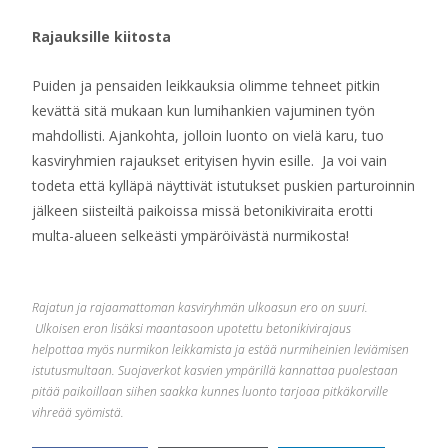
Rajauksille kiitosta
Puiden ja pensaiden leikkauksia olimme tehneet pitkin
kevättä sitä mukaan kun lumihankien vajuminen työn
mahdollisti. Ajankohta, jolloin luonto on vielä karu, tuo
kasviryhmien rajaukset erityisen hyvin esille. Ja voi vain
todeta että kylläpä näyttivät istutukset puskien parturoinnin
jälkeen siisteiltä paikoissa missä betonikiviraita erotti
multa-alueen selkeästi ympäröivästä nurmikosta!
Rajatun ja rajaamattoman kasviryhmän ulkoasun ero on suuri.
Ulkoisen eron lisäksi maantasoon upotettu betonikivirajaus
helpottaa myös nurmikon leikkamista ja estää nurmiheinien leviämisen
istutusmultaan. Suojaverkot kasvien ympärillä kannattaa puolestaan
pitää paikoillaan siihen saakka kunnes luonto tarjoaa pitkäkorville
vihreää syömistä.