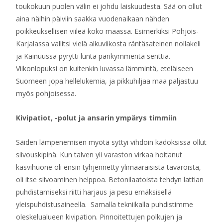
toukokuun puolen välin ei johdu laiskuudesta. Sää on ollut
aina näihin päiviin saakka vuodenaikaan nähden
poikkeuksellisen viileä koko maassa. Esimerkiksi Pohjois-
Karjalassa vallitsi vielä alkuviikosta räntäsateinen nollakeli
ja Kainuussa pyrytti lunta parikymmentä senttiä.
Viikonlopuksi on kuitenkin luvassa lämmintä, eteläiseen
Suomeen jopa hellelukemia, ja pikkuhiljaa maa paljastuu
myös pohjoisessa.
Kivipatiot, -polut ja ansarin ympärys timmiin
Säiden lämpenemisen myötä syttyi vihdoin kadoksissa ollut
siivouskipinä. Kun talven yli varaston virkaa hoitanut
kasvihuone oli ensin tyhjennetty ylimääräisistä tavaroista,
oli itse siivoaminen helppoa. Betonilaatoista tehdyn lattian
puhdistamiseksi riitti harjaus ja pesu emäksisellä
yleispuhdistusaineella. Samalla tekniikalla puhdistimme
oleskelualueen kivipation. Pinnoitettujen polkujen ja