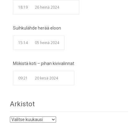
18:19
26 heinä 2024
Suihkulähde herää eloon
15:14
05 heinä 2024
Mökistä koti – pihan kivivalinnat
09:21
20 kesä 2024
Arkistot
Arkistot