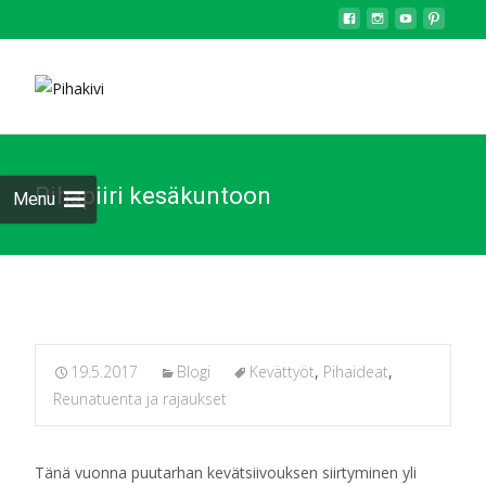
Pihapiiri kesäkuntoon
Menu
19.5.2017
Blogi
Kevättyöt
,
Pihaideat
,
Reunatuenta ja rajaukset
Tänä vuonna puutarhan kevätsiivouksen siirtyminen yli