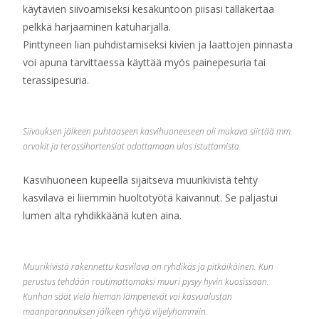
käytävien siivoamiseksi kesäkuntoon piisasi tälläkertaa
pelkkä harjaaminen katuharjalla.
Pinttyneen lian puhdistamiseksi kivien ja laattojen pinnasta
voi apuna tarvittaessa käyttää myös painepesuria tai
terassipesuria.
Siivouksen jälkeen puhtaaseen kasvihuoneeseen oli mukava siirtää mm.
orvokit ja terassihortensiat odottamaan ulos istuttamista.
Kasvihuoneen kupeella sijaitseva muurikivistä tehty
kasvilava ei liiemmin huoltotyötä kaivannut. Se paljastui
lumen alta ryhdikkäänä kuten aina.
Muurikivistä rakennettu kasvilava on ryhdikäs ja pitkäikäinen. Kun
perustus tehdään routimattomaksi muuri pysyy hyvin kuosissaan.
Kunhan säät vielä hieman lämpenevät voi kasvualustan
maanparannuksen jälkeen ryhtyä viljelyhommiin.