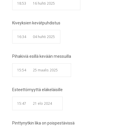
18:53
16 huhti 2025
Kiveyksien kevätpuhdistus
16:34
04 huhti 2025
Pihakiviä esillä kevään messuilla
15:54
25 maalis 2025
Esteettömyyttä eläkeläisille
15:47
21 elo 2024
Pinttynytkin lika on poispestävissä