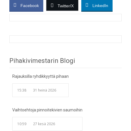
Facebook
LinkedIn
Twitter/X
Post
Pihakivimestarin Blogi
navigation
Rajauksilla ryhdikkyyttä pihaan
15:38
31 heinä 2026
Vaihtoehtoja pinnoitekivien saumoihin
10:59
27 kesä 2026