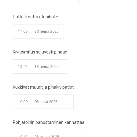
Uutta ilmettä etupihalle
11:06
30 heinä 2025
Kivitoimitus sujuvasti pihaan
15:47
13 heinä 2025
Kukkivat muurit ja pihakivipatiot
10:09
05 kesä 2025
Pohjatöihin panostaminen kannattaa
19:18
25 touko 2025