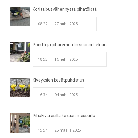
Kotitalousvähennystä pihatöistä
08:22
27 huhti 2025
Pointteja piharemontin suunnitteluun
18:53
16 huhti 2025
Kiveyksien kevätpuhdistus
16:34
04 huhti 2025
Pihakiviä esillä kevään messuilla
15:54
25 maalis 2025