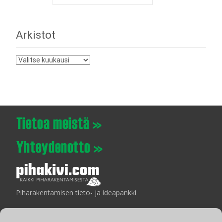
Arkistot
Arkistot
Piharakentamisen tieto- ja ideapankki