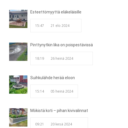
Esteettömyyttä eläkeläisille
15:47
21 elo 2024
Pinttynytkin lika on poispestävissä
18:19
26 heinä 2024
Suihkulähde herää eloon
15:14
05 heinä 2024
Mökistä koti – pihan kivivalinnat
09:21
20 kesä 2024