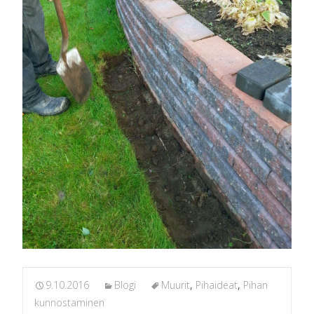
9.10.2016
Blogi
Muurit
,
Pihaideat
,
Pihan
kunnostaminen