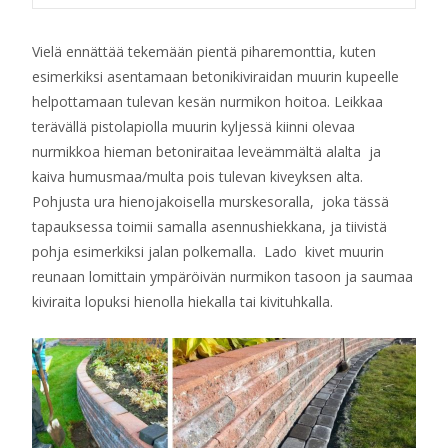
Vielä ennättää tekemään pientä piharemonttia, kuten
esimerkiksi asentamaan betonikiviraidan muurin kupeelle
helpottamaan tulevan kesän nurmikon hoitoa. Leikkaa
terävällä pistolapiolla muurin kyljessä kiinni olevaa
nurmikkoa hieman betoniraitaa leveämmältä alalta ja
kaiva humusmaa/multa pois tulevan kiveyksen alta.
Pohjusta ura hienojakoisella murskesoralla, joka tässä
tapauksessa toimii samalla asennushiekkana, ja tiivistä
pohja esimerkiksi jalan polkemalla. Lado kivet muurin
reunaan lomittain ympäröivän nurmikon tasoon ja saumaa
kiviraita lopuksi hienolla hiekalla tai kivituhkalla.