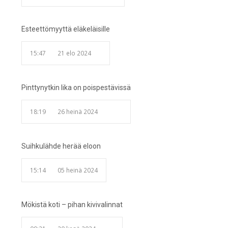
Esteettömyyttä eläkeläisille
15:47
21 elo 2024
Pinttynytkin lika on poispestävissä
18:19
26 heinä 2024
Suihkulähde herää eloon
15:14
05 heinä 2024
Mökistä koti – pihan kivivalinnat