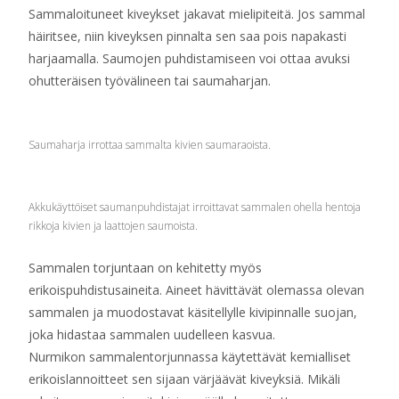
Sammaloituneet kiveykset jakavat mielipiteitä. Jos sammal
häiritsee, niin kiveyksen pinnalta sen saa pois napakasti
harjaamalla. Saumojen puhdistamiseen voi ottaa avuksi
ohutteräisen työvälineen tai saumaharjan.
Saumaharja irrottaa sammalta kivien saumaraoista.
Akkukäyttöiset saumanpuhdistajat irroittavat sammalen ohella hentoja
rikkoja kivien ja laattojen saumoista.
Sammalen torjuntaan on kehitetty myös
erikoispuhdistusaineita. Aineet hävittävät olemassa olevan
sammalen ja muodostavat käsitellylle kivipinnalle suojan,
joka hidastaa sammalen uudelleen kasvua.
Nurmikon sammalentorjunnassa käytettävät kemialliset
erikoislannoitteet sen sijaan värjäävät kiveyksiä. Mikäli