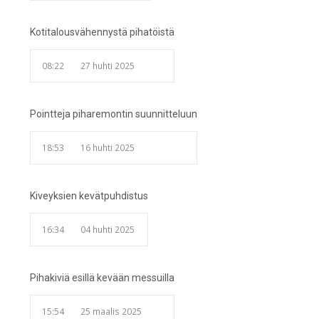
Kotitalousvähennystä pihatöistä
08:22
27 huhti 2025
Pointteja piharemontin suunnitteluun
18:53
16 huhti 2025
Kiveyksien kevätpuhdistus
16:34
04 huhti 2025
Pihakiviä esillä kevään messuilla
15:54
25 maalis 2025