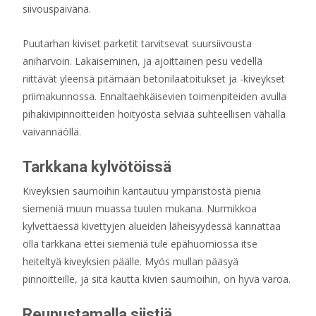
siivouspäivänä.
Puutarhan kiviset parketit tarvitsevat suursiivousta
aniharvoin. Lakaiseminen, ja ajoittainen pesu vedellä
riittävät yleensä pitämään betonilaatoitukset ja -kiveykset
priimakunnossa. Ennaltaehkäisevien toimenpiteiden avulla
pihakivipinnoitteiden hoityöstä selviää suhteellisen vähällä
vaivannäöllä.
Tarkkana kylvötöissä
Kiveyksien saumoihin kantautuu ympäristöstä pieniä
siemeniä muun muassa tuulen mukana. Nurmikkoa
kylvettäessä kivettyjen alueiden läheisyydessä kannattaa
olla tarkkana ettei siemeniä tule epähuomiossa itse
heiteltyä kiveyksien päälle. Myös mullan pääsyä
pinnoitteille, ja sitä kautta kivien saumoihin, on hyvä varoa.
Reunustamalla siistiä