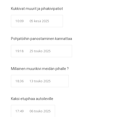
Kukkivat muurit ja pihakivipatiot
10:09
05 kesä 2025
Pohjatöihin panostaminen kannattaa
19:18
25 touko 2025
Millainen muurikivi meidän pihalle ?
18:36
13 touko 2025
Kaksi etupihaa autoileville
17:49
06 touko 2025