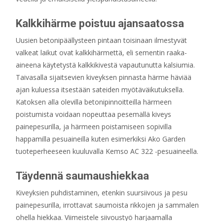
Kalkkihärme poistuu ajansaatossa
Uusien betonipäällysteen pintaan toisinaan ilmestyvät
valkeat laikut ovat kalkkihärmettä, eli sementin raaka-
aineena käytetystä kalkkikivestä vapautunutta kalsiumia.
Taivasalla sijaitsevien kiveyksen pinnasta härme häviää
ajan kuluessa itsestään sateiden myötäväikutuksella.
Katoksen alla olevilla betonipinnoitteilla härmeen
poistumista voidaan nopeuttaa pesemällä kiveys
painepesurilla, ja härmeen poistamiseen sopivilla
happamilla pesuaineilla kuten esimerkiksi Ako Garden
tuoteperheeseen kuuluvalla Kemso AC 322 -pesuaineella.
Täydennä saumaushiekkaa
Kiveyksien puhdistaminen, etenkin suursiivous ja pesu
painepesurilla, irrottavat saumoista rikkojen ja sammalen
ohella hiekkaa. Viimeistele siivoustyö harjaamalla