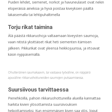
Puiden lehdet, siemenet, norkot ja havuneulaset ovat nekin
eloperäisiä aineksia ja hyvä poistaa kiveyksien päältä
lakaisemalla tai lehtipuhaltimella
Torju rikat taimina
Älä päästä rikkaruohoja valtaamaan kiveysten saumoja,
vaan nitistä yksittäiset rikat heti siementen itämisen
jälkeen. Pikkurikat ovat yleensä heikkojuurisia, ja irtoavat
käsin nyppäsemällä.
Ohutteräinen saumakaavin, tai vastaava työväline, on näppärä
apuväline rikkaruohottuneiden saumojen putsaamisessa.
Suursiivous tarvittaessa
Pienehköillä, pahoin rikkaruohottuneilla alueilla kannattaa
harkita kivien ylösottamista suursiivouksen
helpottamiseksi. Kun ensimmäisen kiven saa ylös, loput