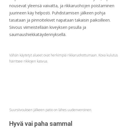
nousevat yleensä vaivatta, ja rikkaruohojen poistaminen
juurineen käy helposti. Puhdistamisen jälkeen pohja
tasataan ja pinnoitekivet napataan takaisin paikoilleen.
Siivous viimeistellään kiveyksen pesulla ja
saumaushiekkatäydennyksellä.
Vähän käytetyt alueet ovat herkimpiä rikkaruohottumaan. Kova kulutus
häiritsee rikkojen kasvua.
Suursiivouksen jälkeen patio on lähes uudenveroinen.
Hyvä vai paha sammal