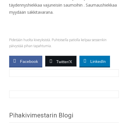
täydennyshiekkaa vajuneisiin saumoihin . Saumaushiekkaa
myydään säkkitavarana.
Pidetään huolta kiveyksistä. Puhtoisella patiolla kelpaa sessenkin
päivystää pihan tapahtumia.
Facebook
LinkedIn
Twitter/X
Post
Pihakivimestarin Blogi
navigation