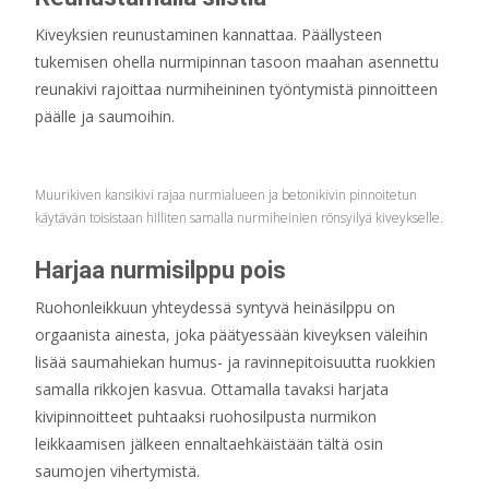
Kiveyksien reunustaminen kannattaa. Päällysteen
tukemisen ohella nurmipinnan tasoon maahan asennettu
reunakivi rajoittaa nurmiheininen työntymistä pinnoitteen
päälle ja saumoihin.
Muurikiven kansikivi rajaa nurmialueen ja betonikivin pinnoitetun
käytävän toisistaan hilliten samalla nurmiheinien rönsyilyä kiveykselle.
Harjaa nurmisilppu pois
Ruohonleikkuun yhteydessä syntyvä heinäsilppu on
orgaanista ainesta, joka päätyessään kiveyksen väleihin
lisää saumahiekan humus- ja ravinnepitoisuutta ruokkien
samalla rikkojen kasvua. Ottamalla tavaksi harjata
kivipinnoitteet puhtaaksi ruohosilpusta nurmikon
leikkaamisen jälkeen ennaltaehkäistään tältä osin
saumojen vihertymistä.