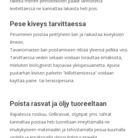
rakeita menee pinnoitekivien päälle lannoitetta
levitettäessä ne kannattaa lakaista heti pois.
Pese kiveys tarvittaessa
Peseminen poistaa pinttyneen lian ja raikastaa kiveyksien
ilmeen.
Tavanomaisen lian poistamiseen riittää yleensä pelkkä vesi.
Tarvittaessa veden sekaan voidaan lorauttaa emäksistä,
mieluiten biologisesti hajoavaa yleispesuainetta. Apuna
puutarhan kivisen parketin ”kiillottamisessa” voidaan
käyttää paine- tai terassipesuria.
Poista rasvat ja öljy tuoreeltaan
Rapatessa roiskuu. Grillirasvat, öljytipat yms. tahrat
kannattaa poistaa heti tuoreltaan imeyttämällä ne
imukykyiseen materiaaliin ja tehostamalla pesua kuumalla
vedellä ja emäksisellä yleispuhdistusaineella.