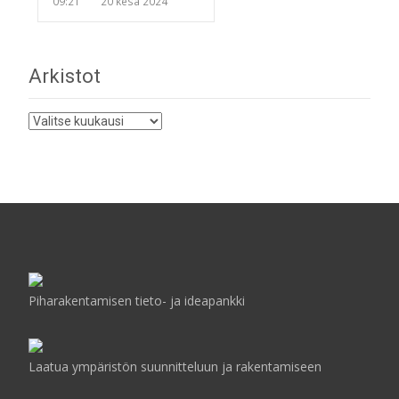
09:21
20 kesä 2024
Arkistot
Arkistot
Piharakentamisen tieto- ja ideapankki
Laatua ympäristön suunnitteluun ja rakentamiseen