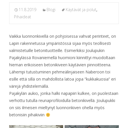
11.8.2019
Blogi
Käytävät ja polut
,
Pihaideat
Vaikka luonnonkivellä on pohjoisessa vahvat perinteet, on
Lapin rakennetussa ympäristössä sijaa myös teollisesti
valmistetuille betonituotteille. Esimerkiksi Joulupukin
Pajakylässä Rovaniemellä huomioni kiinnittyi muodoltaan
hieman erikoiseen betonikiveen käytävien pinnoitteena.
Lähempi tutustuminen pehmeälinjaiseen Naberoon toi
esille että sillä on mahdollista latoa jopa ”kukkakuosia” eri
värejä yhdistelemällä.
Pajakylän aukio, jonka halki napapiiri kulkee, on puolestaan
verhottu tutulla reunaprofiloidulla betonikivellä. Joulupukki
on siis ilmeisen mieltynyt luonnonkiven ohella myös
betonisiin pihakiviin