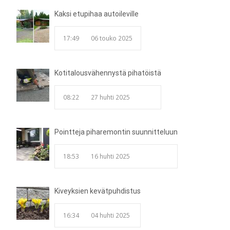
Kaksi etupihaa autoileville
17:49
06 touko 2025
Kotitalousvähennystä pihatöistä
08:22
27 huhti 2025
Pointteja piharemontin suunnitteluun
18:53
16 huhti 2025
Kiveyksien kevätpuhdistus
16:34
04 huhti 2025