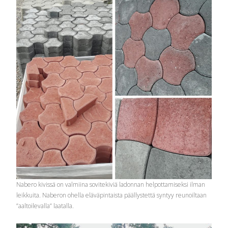
Nabero kivissä on valmiina sovitekiviä ladonnan helpottamiseksi ilman
leikkuita. Naberon ohella eläväpintaista päällystettä syntyy reunoiltaan
”aaltoilevalla” laatalla.