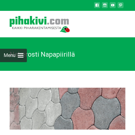
Naberosti Napapiirillä
Menu