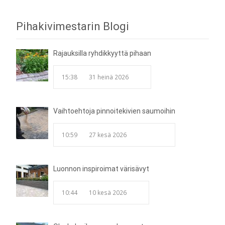
Post
Pihakivimestarin Blogi
navigation
Rajauksilla ryhdikkyyttä pihaan
15:38
31 heinä 2026
Vaihtoehtoja pinnoitekivien saumoihin
10:59
27 kesä 2026
Luonnon inspiroimat värisävyt
10:44
10 kesä 2026