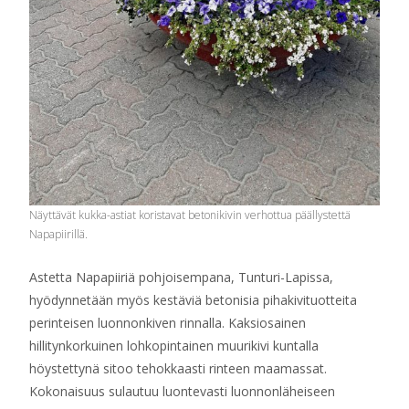
Näyttävät kukka-astiat koristavat betonikivin verhottua päällystettä
Napapiirillä.
Astetta Napapiiriä pohjoisempana, Tunturi-Lapissa,
hyödynnetään myös kestäviä betonisia pihakivituotteita
perinteisen luonnonkiven rinnalla. Kaksiosainen
hillitynkorkuinen lohkopintainen muurikivi kuntalla
höystettynä sitoo tehokkaasti rinteen maamassat.
Kokonaisuus sulautuu luontevasti luonnonläheiseen