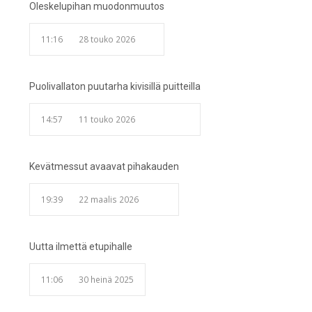
Oleskelupihan muodonmuutos
11:16
28 touko 2026
Puolivallaton puutarha kivisillä puitteilla
14:57
11 touko 2026
Kevätmessut avaavat pihakauden
19:39
22 maalis 2026
Uutta ilmettä etupihalle
11:06
30 heinä 2025