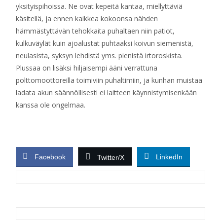
yksityispihoissa. Ne ovat kepeitä kantaa, miellyttäviä
käsitellä, ja ennen kaikkea kokoonsa nähden
hämmästyttävän tehokkaita puhaltaen niin patiot,
kulkuväylät kuin ajoalustat puhtaaksi koivun siemenistä,
neulasista, syksyn lehdistä yms. pienistä irtoroskista.
Plussaa on lisäksi hiljaisempi ääni verrattuna
polttomoottoreilla toimiviin puhaltimiin, ja kunhan muistaa
ladata akun säännöllisesti ei laitteen käynnistymisenkään
kanssa ole ongelmaa.
Facebook
LinkedIn
Twitter/X