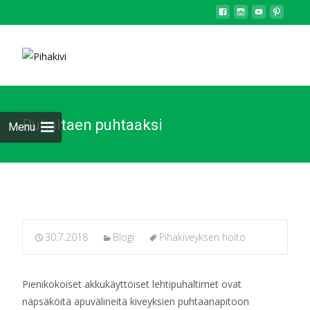
Puhaltaen puhtaaksi
Menu
30.7.2018
Blogi
Pihakiveyksen hoito
Pienikokoiset akkukäyttöiset lehtipuhaltimet ovat
näpsäköitä apuvälineitä kiveyksien puhtaanapitoon