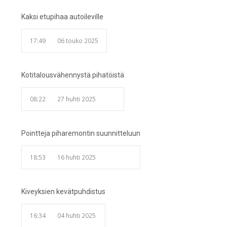
Kaksi etupihaa autoileville
17:49
06 touko 2025
Kotitalousvähennystä pihatöistä
08:22
27 huhti 2025
Pointteja piharemontin suunnitteluun
18:53
16 huhti 2025
Kiveyksien kevätpuhdistus
16:34
04 huhti 2025