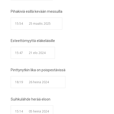
Pihakiviä esillä kevään messuilla
15:54
25 maalis 2025
Esteettömyyttä eläkeläisille
15:47
21 elo 2024
Pinttynytkin lika on poispestävissä
18:19
26 heinä 2024
Suihkulähde herää eloon
15:14
05 heinä 2024