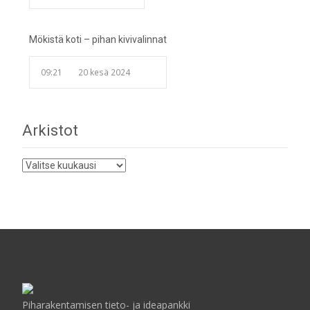
Mökistä koti – pihan kivivalinnat
09:21
20 kesä 2024
Arkistot
Arkistot
Piharakentamisen tieto- ja ideapankki