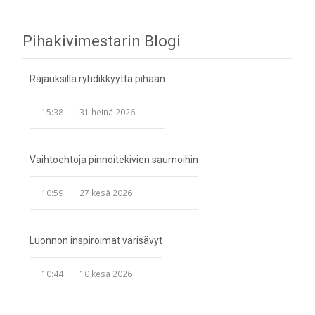
Post
Pihakivimestarin Blogi
navigation
Rajauksilla ryhdikkyyttä pihaan
15:38
31 heinä 2026
Vaihtoehtoja pinnoitekivien saumoihin
10:59
27 kesä 2026
Luonnon inspiroimat värisävyt
10:44
10 kesä 2026