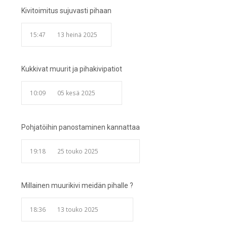
Kivitoimitus sujuvasti pihaan
15:47
13 heinä 2025
Kukkivat muurit ja pihakivipatiot
10:09
05 kesä 2025
Pohjatöihin panostaminen kannattaa
19:18
25 touko 2025
Millainen muurikivi meidän pihalle ?
18:36
13 touko 2025