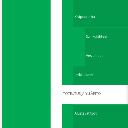
Kivipuutarha
Suihkulähteet
Vesiaiheet
Leikkialueet
TOTEUTUS JA YLLÄPITO
Alustavat työt