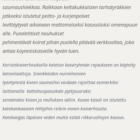
saumaushiekkaa. Raikkaan keltakukkaisten tarhatyräkkien
jatkeeksi istutetut peitto- ja kurjenpolvet
levittäytyvät aikanaan mattomaiseksi kasvustoksi omenapuun
alle. Punalehtiset nauhukset
pehmentävät koirat pihan puolella pitävää verkkoaitaa, joka
antaa köynnöskasveille hyvän tuen.
Koristekiviverhouksella katetun kasviryhmän rajaukseen on käytetty
betonilaattoja. Sinnikkäiden nurmiheinien
työntymistä kivien saumoihin voidaan rajoittaa esimerkiksi
laittamalla kattohuopasuikale pystysuoraksi
seinämäksi kivien ja mulloksen väliin. Kuvan kasvit on istutettu
katekankaaseen tehtyihin reikiin ennen kiviverhousta.
Katekangas läpäisee veden mutta estää rikkaruohojen kasvun.