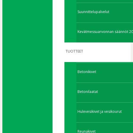
Suunnittelupalvelut
Kevätmessuarvonnan säännöt 2
TUOTTEET
Betonikivet
Betonilaatat
Hulevesikivet ja vesikourut
Reunakivet