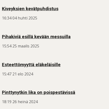
Kiveyksien kevätpuhdistus
16:34
04 huhti 2025
Pihakiviä esillä kevään messuilla
15:54
25 maalis 2025
Esteettömyyttä eläkeläisille
15:47
21 elo 2024
Pinttynytkin lika on poispestävissä
18:19
26 heinä 2024