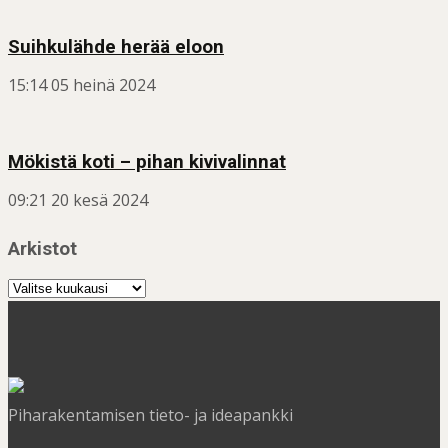
Suihkulähde herää eloon
15:14
05 heinä 2024
Mökistä koti – pihan kivivalinnat
09:21
20 kesä 2024
Arkistot
Arkistot
Piharakentamisen tieto- ja ideapankki