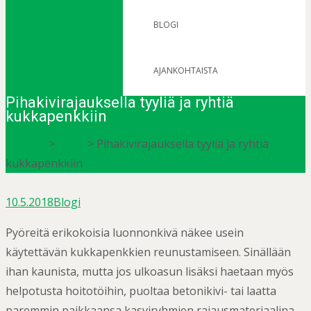
BLOGI
AJANKOHTAISTA
Pihakivirajauksella tyyliä ja ryhtiä
kukkapenkkiin
Pihakivi
>
Blogi
>
Pihakivirajauksella tyyliä ja ryhtiä
kukkapenkkiin
10.5.2018
Blogi
Pyöreitä erikokoisia luonnonkivä näkee usein
käytettävän kukkapenkkien reunustamiseen. Sinällään
ihan kaunista, mutta jos ulkoasun lisäksi haetaan myös
helpotusta hoitotöihin, puoltaa betonikivi- tai laatta
paremmin paikkaansa kasviryhmien rajausmateriaalina.