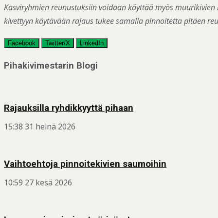
Kasviryhmien reunustuksiin voidaan käyttää myös muurikivien 
kivettyyn käytävään rajaus tukee samalla pinnoitetta pitäen re
Facebook
Twitter/X
LinkedIn
Post
Pihakivimestarin Blogi
navigation
Rajauksilla ryhdikkyyttä pihaan
15:38
31 heinä 2026
Vaihtoehtoja pinnoitekivien saumoihin
10:59
27 kesä 2026