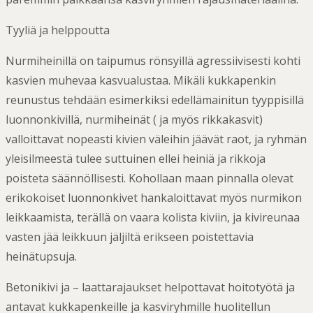
Tyyliä ja helppoutta
Nurmiheinillä on taipumus rönsyillä agressiivisesti kohti
kasvien muhevaa kasvualustaa. Mikäli kukkapenkin
reunustus tehdään esimerkiksi edellämainitun tyyppisillä
luonnonkivillä, nurmiheinät ( ja myös rikkakasvit)
valloittavat nopeasti kivien väleihin jäävät raot, ja ryhmän
yleisilmeestä tulee suttuinen ellei heiniä ja rikkoja
poisteta säännöllisesti. Kohollaan maan pinnalla olevat
erikokoiset luonnonkivet hankaloittavat myös nurmikon
leikkaamista, terällä on vaara kolista kiviin, ja kivireunaa
vasten jää leikkuun jäljiltä erikseen poistettavia
heinätupsuja.
Betonikivi ja – laattarajaukset helpottavat hoitotyötä ja
antavat kukkapenkeille ja kasviryhmille huolitellun