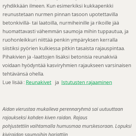
ryhdikkään ilmeen. Kun esimerkiksi kukkapenkki
reunustetaan nurmen pinnan tasoon upotettavilla
betonkivillä- tai laatoilla, nurmiheinille ja rikoille jää
huomattavasti vähemmän saumoja mihin tuppautua, ja
ruohonleikkuri niittää penkin ympäryksen kerralla
siistiksi pyörien kulkiessa pitkin tasaista rajauspintaa.
Pihakivien ja -laattojen lisäksi betonisia reunakiviä
voidaan hyödyntää kasviryhmien rajaukseen varsinaisen
tehtävänsä ohella.
Lue lisää :
Reunakivet
ja
Istutusten rajaaminen
Aidan vierustaa mukaileva perennaryhmä sai uutuuttaan
rajaukseksi kahden kiven raidan. Rajaus
pohjustettiin vaihtamalla humusmaa murskesoraan. Lopuksi
kiviraidan saumoihin harjattiin