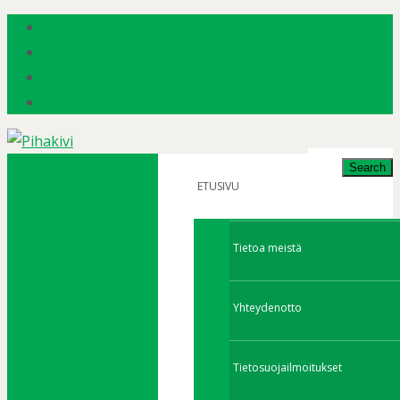
Search
for:
ETUSIVU
Tietoa meistä
Yhteydenotto
Tietosuojailmoitukset