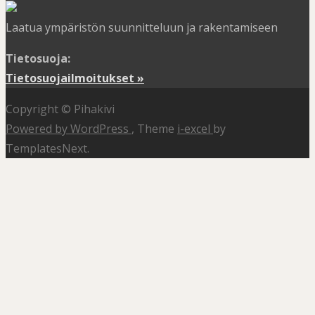
Laatua ympäristön suunnitteluun ja rakentamiseen
Tietosuoja:
Tietosuojailmoitukset »
Copyright © Pihakivi
Powered by WordPress
, Theme
i-excel
by
TemplatesNext.