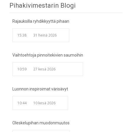
Pihakivimestarin Blogi
navigation
Rajauksilla ryhdikkyyttä pihaan
15:38
31 heinä 2026
Vaihtoehtoja pinnoitekivien saumoihin
10:59
27 kesä 2026
Luonnon inspiroimat värisävyt
10:44
10 kesä 2026
Oleskelupihan muodonmuutos