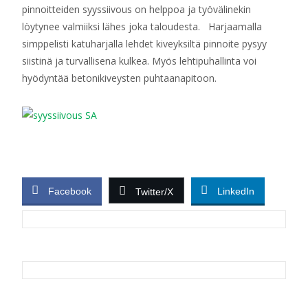
pinnoitteiden syyssiivous on helppoa ja työvälinekin
löytynee valmiiksi lähes joka taloudesta. Harjaamalla
simppelisti katuharjalla lehdet kiveyksiltä pinnoite pysyy
siistinä ja turvallisena kulkea. Myös lehtipuhallinta voi
hyödyntää betonikiveysten puhtaanapitoon.
Facebook
LinkedIn
Twitter/X
Post