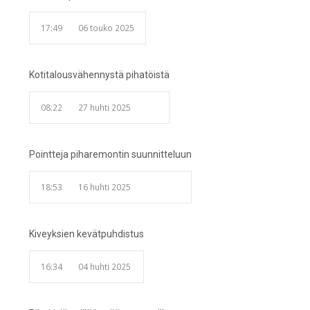
17:49
06 touko 2025
Kotitalousvähennystä pihatöistä
08:22
27 huhti 2025
Pointteja piharemontin suunnitteluun
18:53
16 huhti 2025
Kiveyksien kevätpuhdistus
16:34
04 huhti 2025