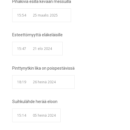
Pihakiviä esillä kevään messuilla
15:54
25 maalis 2025
Esteettömyyttä eläkeläisille
15:47
21 elo 2024
Pinttynytkin lika on poispestävissä
18:19
26 heinä 2024
Suihkulähde herää eloon
15:14
05 heinä 2024