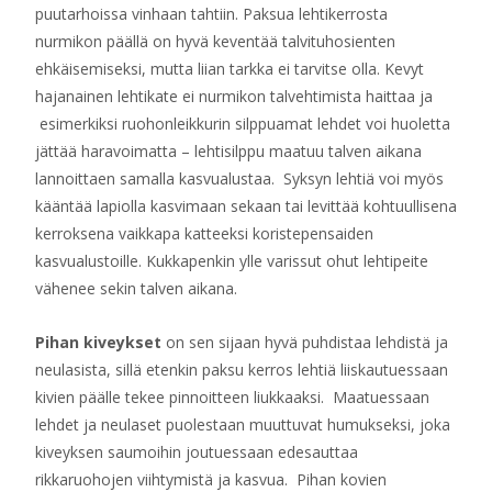
puutarhoissa vinhaan tahtiin. Paksua lehtikerrosta
nurmikon päällä on hyvä keventää talvituhosienten
ehkäisemiseksi, mutta liian tarkka ei tarvitse olla. Kevyt
hajanainen lehtikate ei nurmikon talvehtimista haittaa ja
esimerkiksi ruohonleikkurin silppuamat lehdet voi huoletta
jättää haravoimatta – lehtisilppu maatuu talven aikana
lannoittaen samalla kasvualustaa. Syksyn lehtiä voi myös
kääntää lapiolla kasvimaan sekaan tai levittää kohtuullisena
kerroksena vaikkapa katteeksi koristepensaiden
kasvualustoille. Kukkapenkin ylle varissut ohut lehtipeite
vähenee sekin talven aikana.
Pihan kiveykset
on sen sijaan hyvä puhdistaa lehdistä ja
neulasista, sillä etenkin paksu kerros lehtiä liiskautuessaan
kivien päälle tekee pinnoitteen liukkaaksi. Maatuessaan
lehdet ja neulaset puolestaan muuttuvat humukseksi, joka
kiveyksen saumoihin joutuessaan edesauttaa
rikkaruohojen viihtymistä ja kasvua. Pihan kovien