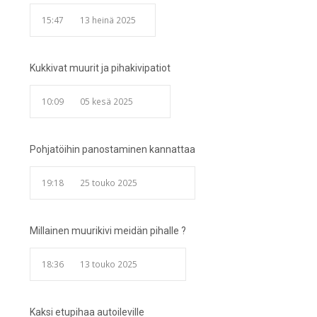
15:47
13 heinä 2025
Kukkivat muurit ja pihakivipatiot
10:09
05 kesä 2025
Pohjatöihin panostaminen kannattaa
19:18
25 touko 2025
Millainen muurikivi meidän pihalle ?
18:36
13 touko 2025
Kaksi etupihaa autoileville