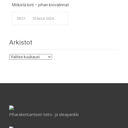
Mökistä koti – pihan kivivalinnat
09:21
20 kesä 2024
Arkistot
Arkistot
Piharakentamisen tieto- ja ideapankki