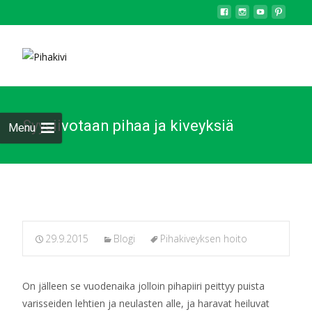
Syysiivotaan pihaa ja kiveyksiä
Menu
29.9.2015
Blogi
Pihakiveyksen hoito
On jälleen se vuodenaika jolloin pihapiiri peittyy puista
varisseiden lehtien ja neulasten alle, ja haravat heiluvat