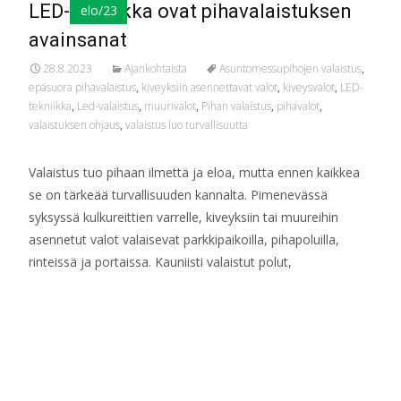
LED-tekniikka ovat pihavalaistuksen
elo/23
avainsanat
28.8.2023
Ajankohtaista
Asuntomessupihojen valaistus
,
epäsuora pihavalaistus
,
kiveyksiin asennettavat valot
,
kiveysvalot
,
LED-
tekniikka
,
Led-valaistus
,
muurivalot
,
Pihan valaistus
,
pihavalot
,
valaistuksen ohjaus
,
valaistus luo turvallisuutta
Valaistus tuo pihaan ilmettä ja eloa, mutta ennen kaikkea
se on tärkeää turvallisuuden kannalta. Pimenevässä
syksyssä kulkureittien varrelle, kiveyksiin tai muureihin
asennetut valot valaisevat parkkipaikoilla, pihapoluilla,
rinteissä ja portaissa. Kauniisti valaistut polut,
Read More…