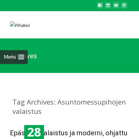
Archives
Menu
Tag Archives: Asuntomessupihojen
valaistus
28
Epäsuora valaistus ja moderni, ohjattu