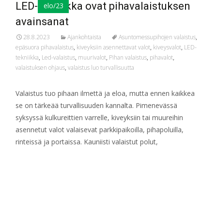
LED-tekniikka ovat pihavalaistuksen
elo/23
avainsanat
28.8.2023
Ajankohtaista
Asuntomessupihojen valaistus
,
epäsuora pihavalaistus
,
kiveyksiin asennettavat valot
,
kiveysvalot
,
LED-
tekniikka
,
Led-valaistus
,
muurivalot
,
Pihan valaistus
,
pihavalot
,
valaistuksen ohjaus
,
valaistus luo turvallisuutta
Valaistus tuo pihaan ilmettä ja eloa, mutta ennen kaikkea
se on tärkeää turvallisuuden kannalta. Pimenevässä
syksyssä kulkureittien varrelle, kiveyksiin tai muureihin
asennetut valot valaisevat parkkipaikoilla, pihapoluilla,
rinteissä ja portaissa. Kauniisti valaistut polut,
Read More…