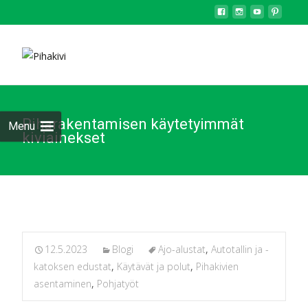
Piharakentamisen käytetyimmät
Menu
kiviainekset
12.5.2023
Blogi
Ajo-alustat
,
Autotallin ja -
katoksen edustat
,
Käytävät ja polut
,
Pihakivien
asentaminen
,
Pohjatyöt