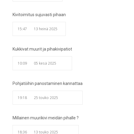
Kivitoimitus sujuvasti pihaan
15:47
13 heinä 2025
Kukkivat muurit ja pihakivipatiot
10:09
05 kesä 2025
Pohjatöihin panostaminen kannattaa
19:18
25 touko 2025
Millainen muurikivi meidän pihalle ?
18:36
13 touko 2025