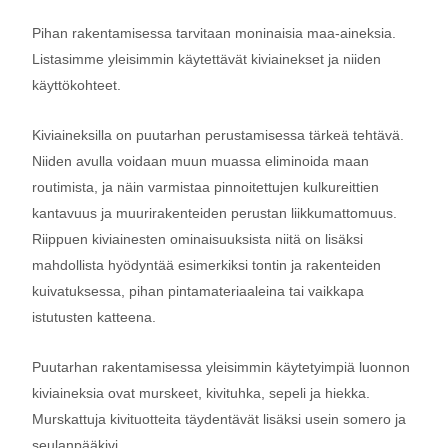
Pihan rakentamisessa tarvitaan moninaisia maa-aineksia.
Listasimme yleisimmin käytettävät kiviainekset ja niiden
käyttökohteet.
Kiviaineksilla on puutarhan perustamisessa tärkeä tehtävä.
Niiden avulla voidaan muun muassa eliminoida maan
routimista, ja näin varmistaa pinnoitettujen kulkureittien
kantavuus ja muurirakenteiden perustan liikkumattomuus.
Riippuen kiviainesten ominaisuuksista niitä on lisäksi
mahdollista hyödyntää esimerkiksi tontin ja rakenteiden
kuivatuksessa, pihan pintamateriaaleina tai vaikkapa
istutusten katteena.
Puutarhan rakentamisessa yleisimmin käytetyimpiä luonnon
kiviaineksia ovat murskeet, kivituhka, sepeli ja hiekka.
Murskattuja kivituotteita täydentävät lisäksi usein somero ja
seulanpääkivi.