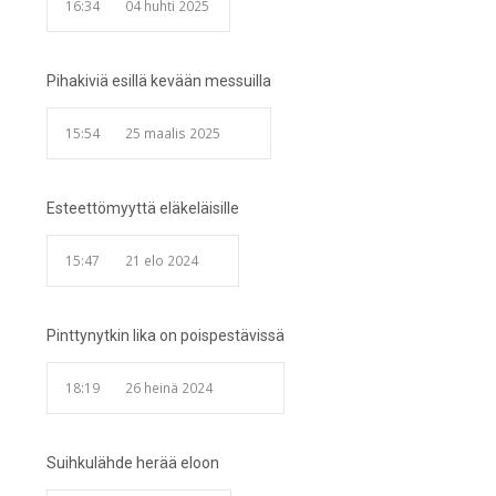
16:34
04 huhti 2025
Pihakiviä esillä kevään messuilla
15:54
25 maalis 2025
Esteettömyyttä eläkeläisille
15:47
21 elo 2024
Pinttynytkin lika on poispestävissä
18:19
26 heinä 2024
Suihkulähde herää eloon