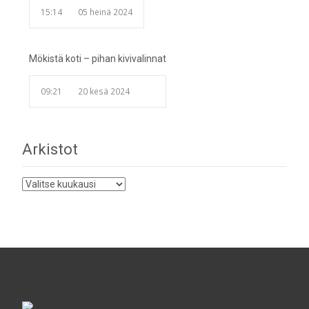
15:14
05 heinä 2024
Mökistä koti – pihan kivivalinnat
09:21
20 kesä 2024
Arkistot
Arkistot