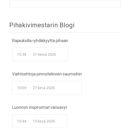
Post
Pihakivimestarin Blogi
navigation
Rajauksilla ryhdikkyyttä pihaan
15:38
31 heinä 2026
Vaihtoehtoja pinnoitekivien saumoihin
10:59
27 kesä 2026
Luonnon inspiroimat värisävyt
10:44
10 kesä 2026