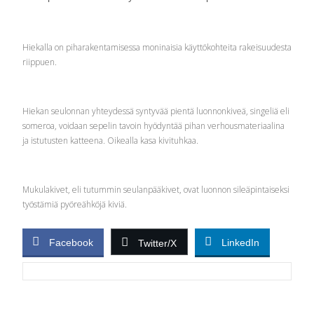
Hiekalla on piharakentamisessa moninaisia käyttökohteita rakeisuudesta
riippuen.
Hiekan seulonnan yhteydessä syntyvää pientä luonnonkiveä, singeliä eli
someroa, voidaan sepelin tavoin hyödyntää pihan verhousmateriaalina
ja istutusten katteena. Oikealla kasa kivituhkaa.
Mukulakivet, eli tutummin seulanpääkivet, ovat luonnon sileäpintaiseksi
työstämiä pyöreähköjä kiviä.
Facebook
LinkedIn
Twitter/X