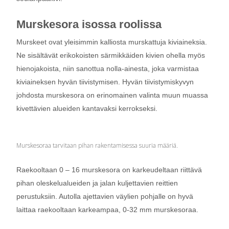
Murskesora isossa roolissa
Murskeet ovat yleisimmin kalliosta murskattuja kiviaineksia.
Ne sisältävät erikokoisten särmikkäiden kivien ohella myös
hienojakoista, niin sanottua nolla-ainesta, joka varmistaa
kiviaineksen hyvän tiivistymisen. Hyvän tiivistymiskyvyn
johdosta murskesora on erinomainen valinta muun muassa
kivettävien alueiden kantavaksi kerrokseksi.
Murskesoraa tarvitaan pihan rakentamisessa suuria määriä.
Raekooltaan 0 – 16 murskesora on karkeudeltaan riittävä
pihan oleskelualueiden ja jalan kuljettavien reittien
perustuksiin. Autolla ajettavien väylien pohjalle on hyvä
laittaa raekooltaan karkeampaa, 0-32 mm murskesoraa.