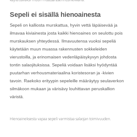
Sepeli ei sisällä hienoainesta
Sepeli on kalliosta murskattua, hyvin vettä läpäisevää ja
ilmavaa kiviainesta josta kaikki hienoaines on seulottu pois
murskauksen yhteydessä. Ilmavuutensa vuoksi sepeliä
käytetään muun muassa rakennusten sokkeleiden
vierustoilla, ja erinomaisen vedenläpäisykyvyn johdosta
tontin salaojituksissa. Sepeliä voidaan lisäksi hyödyntää
puutarhan verhousmateriaalina koristesoran ja -kivien
tavoin. Raekoko erityypin sepeleille määräytyy seulaverkon
silmäkoon mukaan ja värisävy louhittavan peruskallion
väristä.
Hienoaineksesta vapaa sepeli varmistaa salaojan toimivuuden.