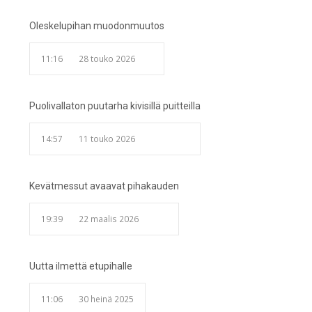
Oleskelupihan muodonmuutos
11:16
28 touko 2026
Puolivallaton puutarha kivisillä puitteilla
14:57
11 touko 2026
Kevätmessut avaavat pihakauden
19:39
22 maalis 2026
Uutta ilmettä etupihalle
11:06
30 heinä 2025