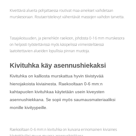
Kivettäviä alueita pohjattaessa routivat maa-ainekset vaihdetaan
murskesoraan. Routaeristelevyt vähentävät massojen vaihdon tarvetta.
Tasajakoisuuden, ja pienehkön raekoon, johdosta 0-16 mm murskesora
on helposti työstettävissä myös käsipelissä viimeisteltäessä
laatoitettavien alueiden lopullisia pinnan muotoja.
Kivituhka käy asennushiekaksi
Kivituhka on kalliosta murskattua hyvin tiivistyvää
hienojakoista kiviainesta. Raekooltaan 0-6 mm:n
kahtapuolen kivituhkaa käytetään usein kiveysten
asennushiekkana. Se sopii myös saumausmateriaaliksi
monille kivityypeille.
Raekooltaan 0-6 mm:n kivituhka on kuivana erinomainen kiviaines
käytettäväksi muun muassa asennushiekkana.