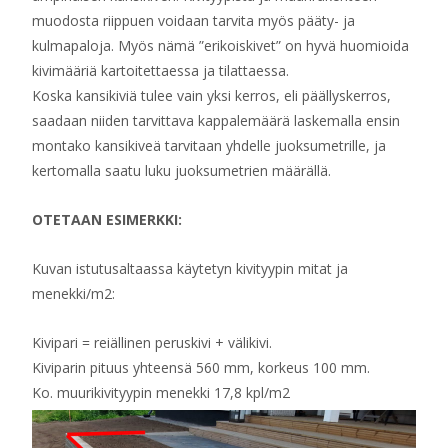
muodosta riippuen voidaan tarvita myös pääty- ja
kulmapaloja. Myös nämä ”erikoiskivet” on hyvä huomioida
kivimääriä kartoitettaessa ja tilattaessa.
Koska kansikiviä tulee vain yksi kerros, eli päällyskerros,
saadaan niiden tarvittava kappalemäärä laskemalla ensin
montako kansikiveä tarvitaan yhdelle juoksumetrille, ja
kertomalla saatu luku juoksumetrien määrällä.
OTETAAN ESIMERKKI:
Kuvan istutusaltaassa käytetyn kivityypin mitat ja
menekki/m2:
Kivipari = reiällinen peruskivi + välikivi.
Kiviparin pituus yhteensä 560 mm, korkeus 100 mm.
Ko. muurikivityypin menekki 17,8 kpl/m2