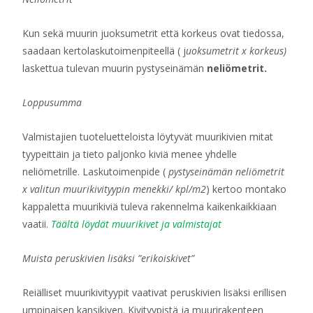
Kun sekä muurin juoksumetrit että korkeus ovat tiedossa,
saadaan kertolaskutoimenpiteellä ( j
uoksumetrit x korkeus)
laskettua tulevan muurin pystyseinämän
neliömetrit.
Loppusumma
Valmistajien tuoteluetteloista löytyvät muurikivien mitat
tyypeittäin ja tieto paljonko kiviä menee yhdelle
neliömetrille. Laskutoimenpide (
pystyseinämän neliömetrit
x valitun muurikivityypin menekki/ kpl/m2
) kertoo montako
kappaletta muurikiviä tuleva rakennelma kaikenkaikkiaan
vaatii.
Täältä löydät muurikivet ja valmistajat
Muista peruskivien lisäksi ”erikoiskivet”
Reiälliset muurikivityypit vaativat peruskivien lisäksi erillisen
umpinaisen kansikiven. Kivityypistä ja muurirakenteen