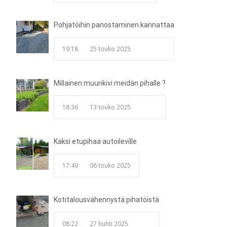
Pohjatöihin panostaminen kannattaa
19:18
25 touko 2025
Millainen muurikivi meidän pihalle ?
18:36
13 touko 2025
Kaksi etupihaa autoileville
17:49
06 touko 2025
Kotitalousvähennystä pihatöistä
08:22
27 huhti 2025