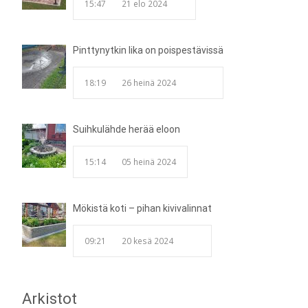
15:47
21 elo 2024
Pinttynytkin lika on poispestävissä
18:19
26 heinä 2024
Suihkulähde herää eloon
15:14
05 heinä 2024
Mökistä koti – pihan kivivalinnat
09:21
20 kesä 2024
Arkistot