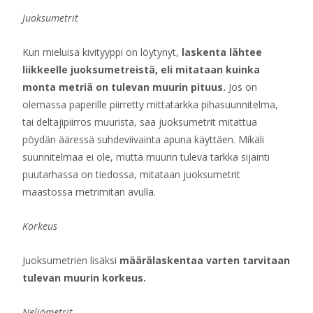
Juoksumetrit
Kun mieluisa kivityyppi on löytynyt,
laskenta lähtee
liikkeelle juoksumetreistä, eli mitataan kuinka
monta metriä on tulevan muurin pituus.
Jos on
olemassa paperille piirretty mittatarkka pihasuunnitelma,
tai deltajipiirros muurista, saa juoksumetrit mitattua
pöydän ääressä suhdeviivainta apuna käyttäen. Mikäli
suunnitelmaa ei ole, mutta muurin tuleva tarkka sijainti
puutarhassa on tiedossa, mitataan juoksumetrit
maastossa metrimitan avulla.
Korkeus
Juoksumetrien lisäksi
määrälaskentaa varten tarvitaan
tulevan muurin korkeus.
Neliömetrit