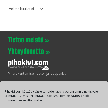
Arkistot
Piharakentamisen tieto- ja ideapankki
Pihakivi.com käyttää evästeitä, joiden avulla parannamme nettisivujen
toimivuutta. Evästeet antavat tietoa sivustomme käytöstä niiden
Laatua ympäristön suunnitteluun ja rakentamiseen
toimivuuden kehittämiseksi.