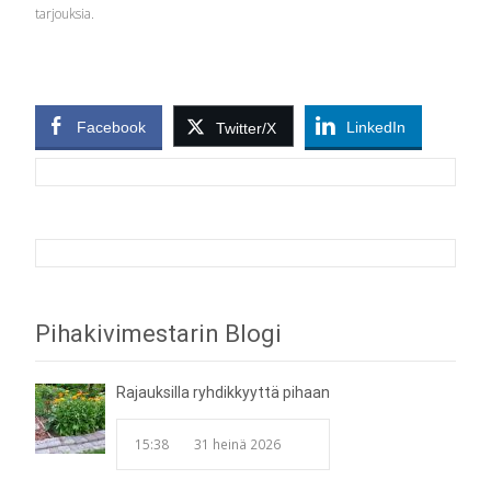
tarjouksia.
Facebook
LinkedIn
Twitter/X
Post
Pihakivimestarin Blogi
navigation
Rajauksilla ryhdikkyyttä pihaan
15:38
31 heinä 2026