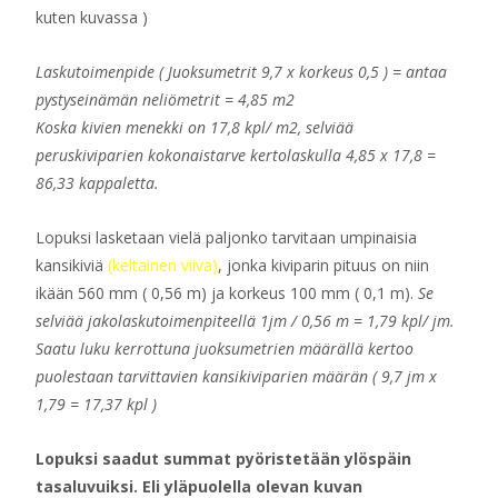
kuten kuvassa )
Laskutoimenpide ( Juoksumetrit 9,7 x korkeus 0,5 ) = antaa
pystyseinämän neliömetrit = 4,85 m2
Koska kivien menekki on 17,8 kpl/ m2, selviää
peruskiviparien kokonaistarve kertolaskulla 4,85 x 17,8 =
86,33 kappaletta.
Lopuksi lasketaan vielä paljonko tarvitaan umpinaisia
kansikiviä
(keltainen viiva)
, jonka kiviparin pituus on niin
ikään 560 mm ( 0,56 m) ja korkeus 100 mm ( 0,1 m).
Se
selviää jakolaskutoimenpiteellä 1jm / 0,56 m = 1,79 kpl/ jm.
Saatu luku kerrottuna juoksumetrien määrällä kertoo
puolestaan tarvittavien kansikiviparien määrän ( 9,7 jm x
1,79 = 17,37 kpl )
Lopuksi saadut summat pyöristetään ylöspäin
tasaluvuiksi. Eli yläpuolella olevan kuvan