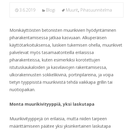
3.6.2019
Blogi
Muurit
,
Pihasuunnitelma
Monikäyttöisten betonisten muurikivien hyödyntäminen
piharakentamisessa jatkaa kasvuaan. Alkuperäisen
käyttötarkoituksensa, luiskien tukemisen ohella, muurikivet
palvelevat myös tasamaatonteilla erilaisissa
piharakenteissa, kuten esimerkiksi korotettujen
istutuskaukaloiden ja kasvilavojen rakentamisessa,
ulkorakennusten sokkelikivinä, portinpilareina, ja voipa
tietyn tyyppisistä muurikivistä tehdä vaikkapa grillin tai
nuotiopaikan.
Monta muurikivityyppiä, yksi laskutapa
Muurikivityyppejä on erilaisia, mutta niiden tarpeen
määrittämiseen päätee yksi yksinkertainen laskutapa