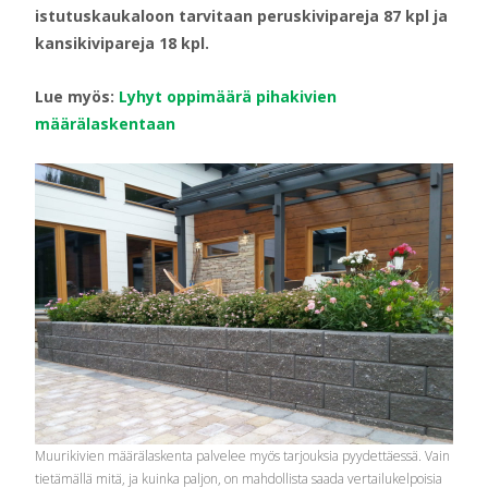
istutuskaukaloon tarvitaan
peruskivipareja 87 kpl ja
kansikivipareja 18 kpl.
Lue myös:
Lyhyt oppimäärä pihakivien
määrälaskentaan
Muurikivien määrälaskenta palvelee myös tarjouksia pyydettäessä. Vain
tietämällä mitä, ja kuinka paljon, on mahdollista saada vertailukelpoisia